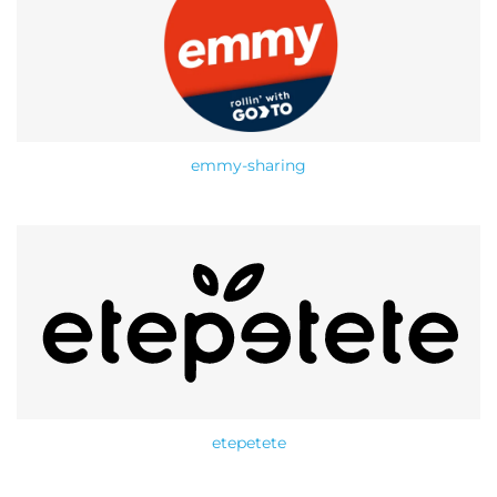
emmy-sharing
etepetete