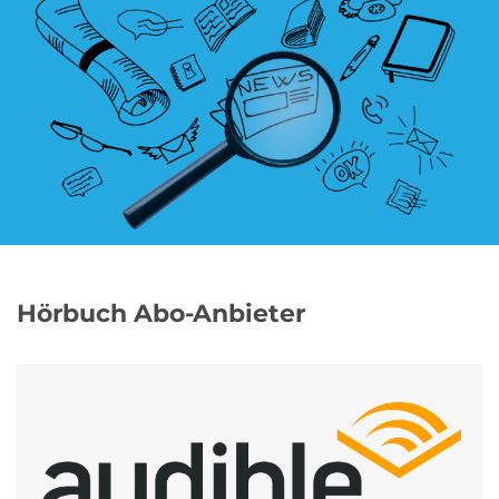
Blumen Abo
Dating App Abo
eBook Abo
Fahrrad Abo
Fitness Abo
Hörbuch Abo
Hörbuch Abo-Anbieter
Kino Abo
Kochbox Abo
Musik-Streaming Abo
Pay TV Abo