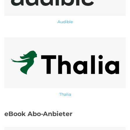
Roller Abo
Schmuck Abo
Audible
Sprachlern App Abo
Streaming Abo
Zeitschriften Abo
Süßigkeiten Abo
Thalia
News
Login
eBook Abo-Anbieter