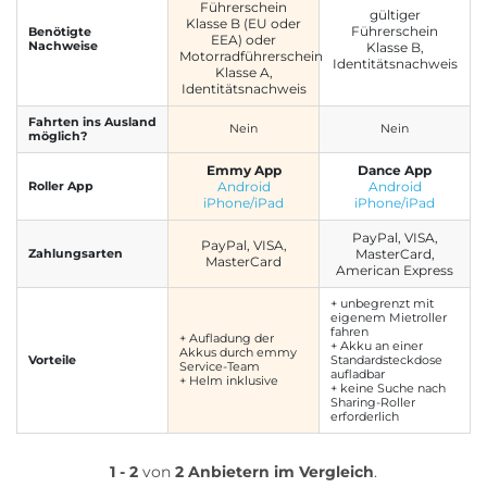
Führerschein
gültiger
Klasse B (EU oder
Führerschein
Benötigte
EEA) oder
Nachweise
Klasse B,
Motorradführerschein
Identitätsnachweis
Klasse A,
Identitätsnachweis
Fahrten ins Ausland
Nein
Nein
möglich?
Emmy App
Dance App
Roller App
Android
Android
iPhone/iPad
iPhone/iPad
PayPal, VISA,
PayPal, VISA,
Zahlungsarten
MasterCard,
MasterCard
American Express
+ unbegrenzt mit
eigenem Mietroller
fahren
+ Aufladung der
+ Akku an einer
Akkus durch emmy
Vorteile
Standardsteckdose
Service-Team
aufladbar
+ Helm inklusive
+ keine Suche nach
Sharing-Roller
erforderlich
1 - 2
von
2 Anbietern im Vergleich
.