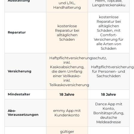
Ausstattung
Helm, Topcase,
und L/XL,
Langstreckenakku
Handhalterung
kostenlose
Reparatur bei
kostenlose
alltäglichen
Reparatur bei
Schäden, mit
Reparatur
alltäglichen
Comfort-
Schäden
Versicherung für
alle Arten von
Schäden
Haftpflichtversicherungsschutz,
inkl.
Kaskoabsicherung,
Haftpflichtversicherung
Versicherung
die dem Umfang
für Personen- und
einer Vollkasko-
Sachschäden
inkl.
Teilkaskoversicherung
Mindestalter
18 Jahre
18 Jahre
Dance App mit
Konto,
emmy App mit
Abo-
Bonitätsprüfung,
Voraussetzungen
Kundenkonto
deutsche
Meldeadresse
gültiger