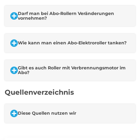
Darf man bei Abo-Rollern Veränderungen
vornehmen?
Wie kann man einen Abo-Elektroroller tanken?
Gibt es auch Roller mit Verbrennungsmotor im
Abo?
Quellenverzeichnis
Diese Quellen nutzen wir
Dance GmbH:
https://knowledge.s.dance.app/terms/2024/moped-
germany-de.pdf [abgerufen am 25.09.2024],