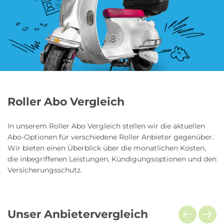
Blumen Abo
Dating App Abo
eBook Abo
Fahrrad Abo
Roller Abo Vergleich
Fitness Abo
Hörbuch Abo
In unserem Roller Abo Vergleich stellen wir die aktuellen
Abo-Optionen für verschiedene Roller Anbieter gegenüber.
Wir bieten einen Überblick über die monatlichen Kosten,
die inbegriffenen Leistungen, Kündigungsoptionen und den
Kino Abo
Kochbox Abo
Versicherungsschutz.
Musik-Streaming Abo
Pay TV Abo
Unser Anbietervergleich