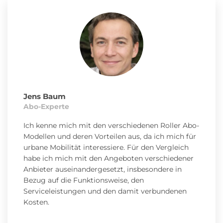
https://dance.co/de/faq/is-my-dance-vehicle-
insured-and-what-is-the-deductible [abgerufen am
11.11.2024], https://help.dance.co/de/articles/126-wer-
kommt-fuer-schaeden-oder-diebstahl-auf
[12.11.2024], https://help.dance.co/de/articles/126-wer-
kommt-fuer-schaeden-oder-diebstahl-auf
[abgerufen am 12.11.2024]
Jens Baum
Electric Mobility Concepts GmbH:
https://emmy-
Abo-Experte
sharing.de/ [abgerufen am 25.09.2024],
https://emmy-sharing.de/so-gehts/ [abgerufen am
Ich kenne mich mit den verschiedenen Roller Abo-
25.09.2024], https://emmy-
Modellen und deren Vorteilen aus, da ich mich für
sharing.de/abos/[abgerufen am 25.09.2024],
urbane Mobilität interessiere. Für den Vergleich
https://support.emmy-
habe ich mich mit den Angeboten verschiedener
sharing.de/hc/de/articles/360011092778-In-welchen-
Anbieter auseinandergesetzt, insbesondere in
St%C3%A4dten-findest-du-unsere-emmy-Roller
Bezug auf die Funktionsweise, den
[abgerufen am 25.09.2024], https://support.emmy-
Serviceleistungen und den damit verbundenen
sharing.de/hc/de/articles/360011090838-Wie-
Kosten.
funktioniert-die-Abrechnung [abgerufen am
25.09.2024], https://support.emmy-