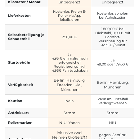
Kilometer / Monat
unbegrenzt
unbegrenzt
Kostenlos: Freien E-
Kostenlos abholen
Lieferkosten
Roller via App
bei Abholstation
lokalisieren
1.800,00 € bei
Diebstahl, 0,00 € mit
Selbstbeteiligung je
350,00 €
Comfort-
Schadenfall
Versicherung für
14,99 € /Monat
Ja
4,95 € einmalig nach
Ja
Startgebühr
erfolgreicher
49,00 oder 79,00 €
Registrierung, inkl.
4,95€ Fahrtguthaben
Berlin, Hamburg,
Berlin, Hamburg,
Verfügbarkeit
Dresden, Kiel,
München
München
kann im Einzelfall
Kaution
Nein
verlangt werden
Antriebsart
Strom
Strom
Rollermarken
NIU, Yadea
NIU
inklusive zwei
gegen Gebühr:
Helmen Größe S/M