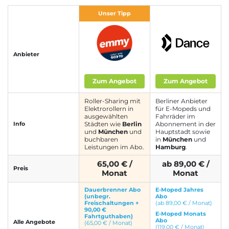
Unser Tipp
Roller Abo
Schmuck Abo
Anbieter
Sprachlern App Abo
Streaming Abo
Zum Angebot
Zum Angebot
Roller-Sharing mit
Berliner Anbieter
Elektrorollern in
für E-Mopeds und
ausgewählten
Fahrräder im
Info
Städten wie
Berlin
Abonnement in der
Zeitschriften Abo
Süßigkeiten Abo
und
München
und
Hauptstadt sowie
buchbaren
in
München
und
Leistungen im Abo.
Hamburg
.
65,00
€
/
ab
89,00
€
/
Preis
News
Monat
Monat
Dauerbrenner Abo
E-Moped Jahres
Login
(unbegr.
Abo
Freischaltungen +
(ab 89,00 € / Monat)
90,00 €
E-Moped Monats
Fahrtguthaben)
Abo
Alle Angebote
(65,00 € / Monat)
(119,00 € / Monat)