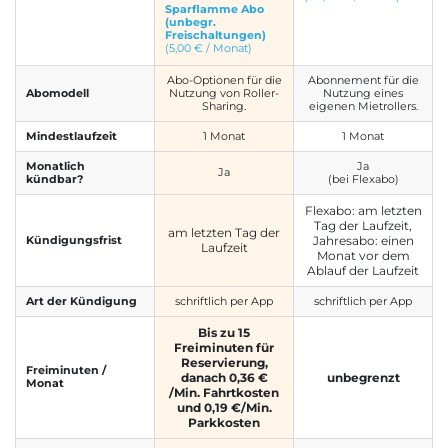
Sparflamme Abo
(unbegr.
Freischaltungen)
(5,00 € / Monat)
Abo-Optionen für die
Abonnement für die
Abomodell
Nutzung von Roller-
Nutzung eines
Sharing.
eigenen Mietrollers.
Mindestlaufzeit
1 Monat
1 Monat
Monatlich
Ja
Ja
kündbar?
(bei Flexabo)
Flexabo: am letzten
Tag der Laufzeit,
am letzten Tag der
Kündigungsfrist
Jahresabo: einen
Laufzeit
Monat vor dem
Ablauf der Laufzeit
Art der Kündigung
schriftlich per App
schriftlich per App
Bis zu 15
Freiminuten für
Reservierung,
Freiminuten /
danach 0,36 €
unbegrenzt
Monat
/Min. Fahrtkosten
und 0,19 €/Min.
Parkkosten