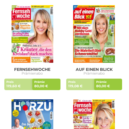
FERNSEHWOCHE
AUF EINEN BLICK
Prämienabo
Prämienabo
Preis
Prämie
Preis
Prämie
119,60 €
80,00 €
119,08 €
80,00 €