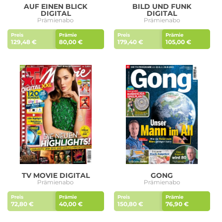
AUF EINEN BLICK
BILD UND FUNK
DIGITAL
DIGITAL
Prämienabo
Prämienabo
Preis
Prämie
Preis
Prämie
129,48 €
80,00 €
179,40 €
105,00 €
TV MOVIE DIGITAL
GONG
Prämienabo
Prämienabo
Preis
Prämie
Preis
Prämie
72,80 €
40,00 €
150,80 €
76,90 €