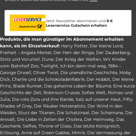
Jetzt Newsletter abonnieren und
8 €
Leserservice Gutschein erhalten
.
Produkte, die man günstiger im Abonnement erhalten
kann, als im Einzelverkauf:
Harry Potter
,
Der kleine Lord
,
Freiheit – Angela Merkel
,
Der Herr der Ringe
,
Der Zauberberg
,
Stolz und Vorurteil
,
Dune
,
Der Krieg der Welten
,
Wir Kinder
vom Bahnhof Zoo
,
Twilight
,
Ich bin dann mal weg
,
1984 –
George Orwell
,
Oliver Twist
,
Die unendliche Geschichte
,
Moby
Dick
,
Charlie und die Schokoladenfabrik
,
Der Hobbit
,
Der kleine
Prinz
,
Blade Runner
,
Das geheime Leben der Bäume
,
Eine kurze
Geschichte der Zeit
,
Robinson Crusoe
,
Sofies Welt
,
Romeo und
Julia
,
Die rote Zora und ihre Bande
,
Salz auf unserer Haut
,
Fifty
Shades of Grey
,
Der Räuber Hotzenplotz
,
Der Wind in den
Weiden
,
Sturz der Titanen
,
Die Schatzinsel
,
Der Schamane
,
Der
Anwalt
,
Die Liebe in Zeiten der Cholera
,
Der Heimweg
,
Das
Geschenk
,
Selfies
,
Throne of Glass
,
Das letzte Königreich
,
Erlösung
,
Anne auf Green Gables
,
Mimik
,
Die Vermessung der