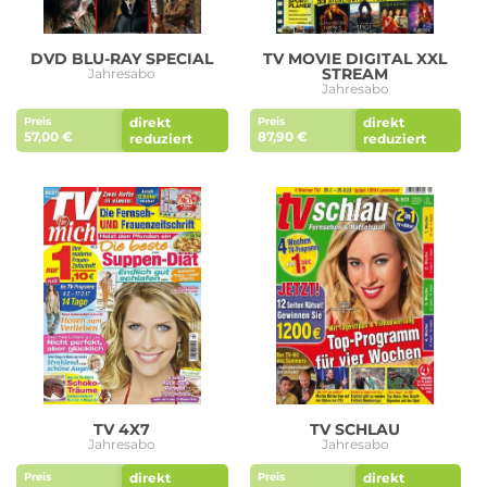
DVD BLU-RAY SPECIAL
TV MOVIE DIGITAL XXL
STREAM
Jahresabo
Jahresabo
direkt
direkt
Preis
Preis
57,00 €
87,90 €
reduziert
reduziert
TV 4X7
TV SCHLAU
Jahresabo
Jahresabo
direkt
direkt
Preis
Preis