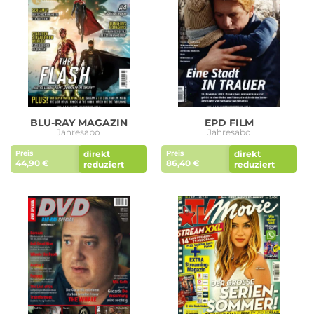
BLU-RAY MAGAZIN
EPD FILM
Jahresabo
Jahresabo
direkt
direkt
Preis
Preis
44,90 €
86,40 €
reduziert
reduziert