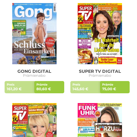
GONG DIGITAL
SUPER TV DIGITAL
Prämienabo
Prämienabo
Preis
Prämie
Preis
Prämie
161,20 €
80,60 €
145,60 €
75,00 €