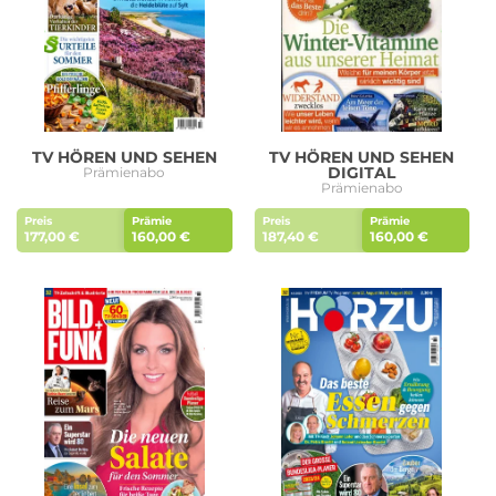
Roller Abo
Schmuck Abo
TV HÖREN UND SEHEN
TV HÖREN UND SEHEN
DIGITAL
Sprachlern App Abo
Streaming Abo
Prämienabo
Prämienabo
Preis
Prämie
Preis
Prämie
177,00 €
160,00 €
187,40 €
160,00 €
Zeitschriften Abo
Süßigkeiten Abo
News
Login