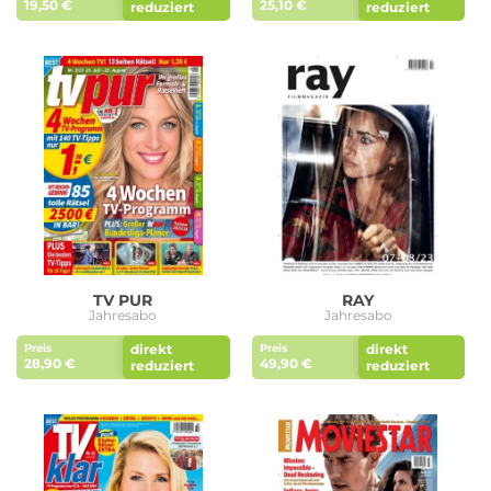
19,50 €
25,10 €
reduziert
reduziert
TV PUR
RAY
Jahresabo
Jahresabo
direkt
direkt
Preis
Preis
28,90 €
49,90 €
reduziert
reduziert