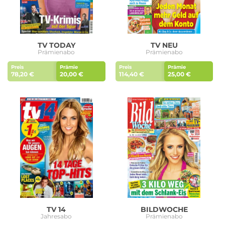
TV TODAY
TV NEU
Prämienabo
Prämienabo
Preis
Prämie
Preis
Prämie
78,20 €
20,00 €
114,40 €
25,00 €
TV 14
BILDWOCHE
Jahresabo
Prämienabo