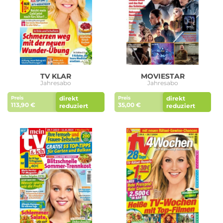
TV KLAR
MOVIESTAR
Jahresabo
Jahresabo
direkt
direkt
Preis
Preis
113,90 €
35,00 €
reduziert
reduziert