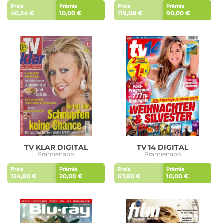
Preis
Prämie
Preis
Prämie
46,54 €
10,00 €
119,08 €
90,00 €
TV KLAR DIGITAL
TV 14 DIGITAL
Prämienabo
Prämienabo
Preis
Prämie
Preis
Prämie
124,80 €
20,00 €
67,80 €
10,00 €