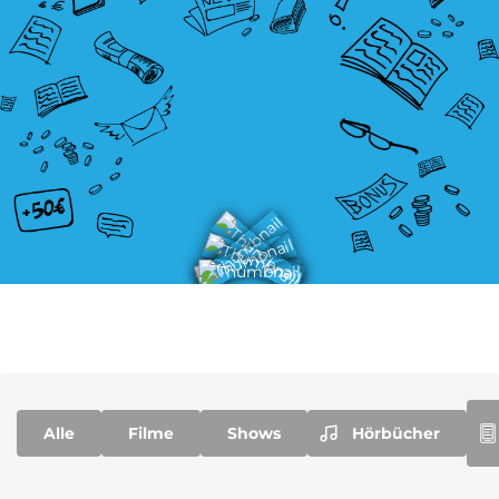
Blumen Abo
Dating App Abo
eBook Abo
Fahrrad Abo
Fitness Abo
Hörbuch Abo
Kino Abo
Kochbox Abo
Alle
Filme
Shows
Hörbücher
Musik-Streaming Abo
Pay TV Abo