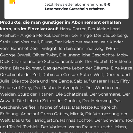
Jetzt Newsletter abonnieren und
8 €
Leserservice Gutschein erhalten
.
Produkte, die man günstiger im Abonnement erhalten
kann, als im Einzelverkauf:
Harry Potter
,
Der kleine Lord
,
Freiheit – Angela Merkel
,
Der Herr der Ringe
,
Der Zauberberg
,
Stolz und Vorurteil
,
Dune
,
Der Krieg der Welten
,
Wir Kinder
vom Bahnhof Zoo
,
Twilight
,
Ich bin dann mal weg
,
1984 –
George Orwell
,
Oliver Twist
,
Die unendliche Geschichte
,
Moby
Dick
,
Charlie und die Schokoladenfabrik
,
Der Hobbit
,
Der kleine
Prinz
,
Blade Runner
,
Das geheime Leben der Bäume
,
Eine kurze
Geschichte der Zeit
,
Robinson Crusoe
,
Sofies Welt
,
Romeo und
Julia
,
Die rote Zora und ihre Bande
,
Salz auf unserer Haut
,
Fifty
Shades of Grey
,
Der Räuber Hotzenplotz
,
Der Wind in den
Weiden
,
Sturz der Titanen
,
Die Schatzinsel
,
Der Schamane
,
Der
Anwalt
,
Die Liebe in Zeiten der Cholera
,
Der Heimweg
,
Das
Geschenk
,
Selfies
,
Throne of Glass
,
Das letzte Königreich
,
Erlösung
,
Anne auf Green Gables
,
Mimik
,
Die Vermessung der
Welt
,
Das Urteil
,
Bridgerton
,
Hannas Töchter
,
Der Schwarm
,
Tod
und Teufel
,
Tschick
,
Der Vorleser
,
Wenn Frauen zu sehr lieben
,