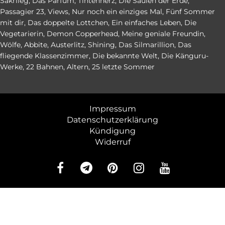
Sakrileg
,
Das Parfum
,
Tintenherz
,
Die Säulen der Erde
,
Passagier 23
,
Views
,
Nur noch ein einziges Mal
,
Fünf Sommer
mit dir
,
Das doppelte Lottchen
,
Ein einfaches Leben
,
Die
Vegetarierin
,
Demon Copperhead
,
Meine geniale Freundin
,
Wölfe
,
Abbite
,
Austerlitz
,
Shining
,
Das Silmarillion
,
Das
fliegende Klassenzimmer
,
Die bekannte Welt
,
Die Känguru-
Werke
,
22 Bahnen
,
Altern
,
25 letzte Sommer
Impressum
Datenschutzerklärung
Kündigung
Widerruf