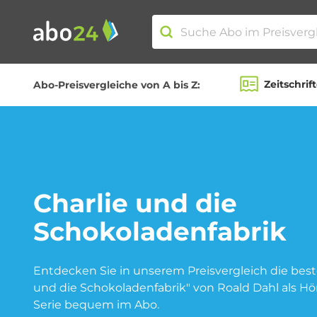
Zeitschrif
Abo-Preisvergleiche von A bis Z:
Abo-Kategorien
Amazon Spar-Abo
Charlie und die
Schokoladenfabrik
Blumen Abo
Entdecken Sie in unserem Preisvergleich die best
und die Schokoladenfabrik" von Roald Dahl als Hö
Serie bequem im Abo.
Fitness Abo