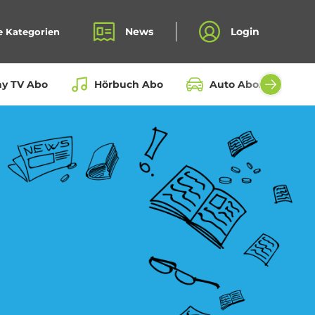
News
Login
e Kategorien
ay TV Abo
Hörbuch Abo
Auto Abos aller Hers
Bio Box Abo
Fahrrad Abo
Kochbox Abo