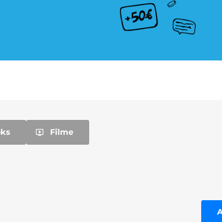
Pay TV Abo
Roller Abo
Streaming Abo
Süßigkeiten Abo
oks
Filme
A