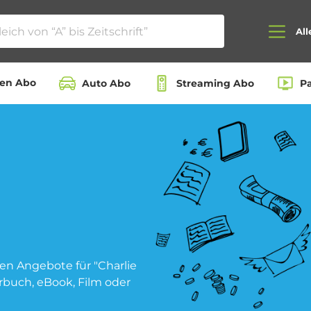
All
ten Abo
Auto Abo
Streaming Abo
P
Auto Abo
Beauty Box Abo
Dating App Abo
eBook Abo
en Angebote für "Charlie
rbuch, eBook, Film oder
Hörbuch Abo
Kino Abo