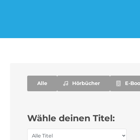
Musik-Streaming Abo
Sprachlern App Abo
Alle
Hörbücher
E-Bo
Wähle deinen Titel:
Title selection