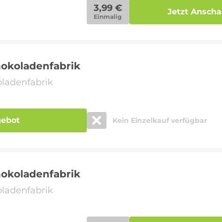
3,99 €
Jetzt Ansch
Einmalig
hokoladenfabrik
oladenfabrik
gebot
Kein Einzelkauf verfügbar
hokoladenfabrik
oladenfabrik