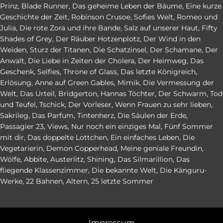
Prinz
,
Blade Runner
,
Das geheime Leben der Bäume
,
Eine kurze
Geschichte der Zeit
,
Robinson Crusoe
,
Sofies Welt
,
Romeo und
Julia
,
Die rote Zora und ihre Bande
,
Salz auf unserer Haut
,
Fifty
Shades of Grey
,
Der Räuber Hotzenplotz
,
Der Wind in den
Weiden
,
Sturz der Titanen
,
Die Schatzinsel
,
Der Schamane
,
Der
Anwalt
,
Die Liebe in Zeiten der Cholera
,
Der Heimweg
,
Das
Geschenk
,
Selfies
,
Throne of Glass
,
Das letzte Königreich
,
Erlösung
,
Anne auf Green Gables
,
Mimik
,
Die Vermessung der
Welt
,
Das Urteil
,
Bridgerton
,
Hannas Töchter
,
Der Schwarm
,
Tod
und Teufel
,
Tschick
,
Der Vorleser
,
Wenn Frauen zu sehr lieben
,
Sakrileg
,
Das Parfum
,
Tintenherz
,
Die Säulen der Erde
,
Passagier 23
,
Views
,
Nur noch ein einziges Mal
,
Fünf Sommer
mit dir
,
Das doppelte Lottchen
,
Ein einfaches Leben
,
Die
Vegetarierin
,
Demon Copperhead
,
Meine geniale Freundin
,
Wölfe
,
Abbite
,
Austerlitz
,
Shining
,
Das Silmarillion
,
Das
fliegende Klassenzimmer
,
Die bekannte Welt
,
Die Känguru-
Werke
,
22 Bahnen
,
Altern
,
25 letzte Sommer
Impressum