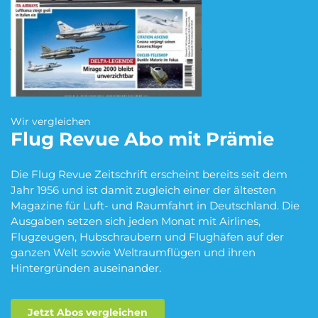
Blumen Abo
Dating App Abo
eBook Abo
Fahrrad Abo
Wir vergleichen
Flug Revue
Abo mit Prämie
Fitness Abo
Hörbuch Abo
Die Flug Revue Zeitschrift erscheint bereits seit dem
Jahr 1956 und ist damit zugleich einer der ältesten
Magazine für Luft- und Raumfahrt in Deutschland. Die
Ausgaben setzen sich jeden Monat mit Airlines,
Kino Abo
Kochbox Abo
Flugzeugen, Hubschraubern und Flughäfen auf der
ganzen Welt sowie Weltraumflügen und ihren
Hintergründen auseinander.
Musik-Streaming Abo
Pay TV Abo
Jetzt Abos vergleichen