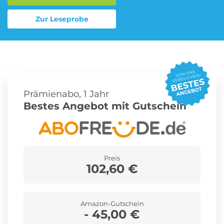
Zur Leseprobe
Roller Abo
Schmuck Abo
Sprachlern App Abo
Streaming Abo
Prämienabo, 1 Jahr
Bestes Angebot mit Gutschein
Zeitschriften Abo
Süßigkeiten Abo
Preis
102,60 €
News
Login
Amazon-Gutschein
- 45,00 €