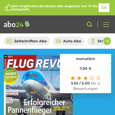
Wir vergleichen die besten Abo-Angebote von "A" bis
OK
Zeitschrift.
Zeitschriften Abo
Auto Abo
Streami
monatlich
Abo-Kategorien
7,90 €
Amazon Spar-Abo
Auto Abo
3.62 / 5.00
bei
32
Bewertungen
Beauty Box Abo
Bio Box Abo