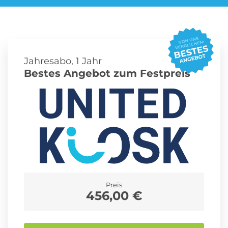
Roller Abo
Schmuck Abo
Jahresabo, 1 Jahr
Bestes Angebot zum Festpreis
Sprachlern App Abo
Streaming Abo
Zeitschriften Abo
Süßigkeiten Abo
News
Preis
Login
456,00 €