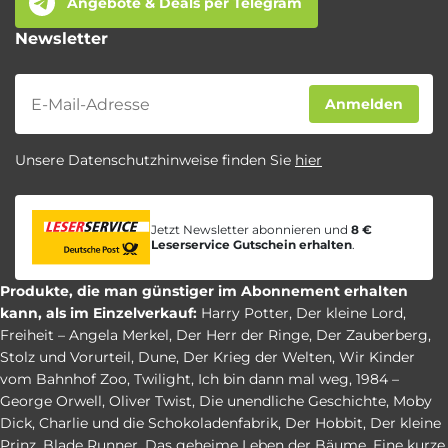
Angebote & Deals per Telegram
Newsletter
Newsletter
Anmelden
Unsere Datenschutzhinweise finden Sie
hier
Jetzt Newsletter abonnieren und
8 €
Leserservice Gutschein erhalten
.
Produkte, die man günstiger im Abonnement erhalten
kann, als im Einzelverkauf:
Harry Potter
,
Der kleine Lord
,
Freiheit – Angela Merkel
,
Der Herr der Ringe
,
Der Zauberberg
,
Stolz und Vorurteil
,
Dune
,
Der Krieg der Welten
,
Wir Kinder
vom Bahnhof Zoo
,
Twilight
,
Ich bin dann mal weg
,
1984 –
George Orwell
,
Oliver Twist
,
Die unendliche Geschichte
,
Moby
Dick
,
Charlie und die Schokoladenfabrik
,
Der Hobbit
,
Der kleine
Prinz
,
Blade Runner
,
Das geheime Leben der Bäume
,
Eine kurze