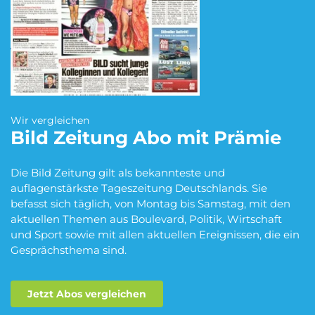
Blumen Abo
Dating App Abo
eBook Abo
Fahrrad Abo
Wir vergleichen
Bild Zeitung
Abo mit Prämie
Fitness Abo
Hörbuch Abo
Die Bild Zeitung gilt als bekannteste und
auflagenstärkste Tageszeitung Deutschlands. Sie
befasst sich täglich, von Montag bis Samstag, mit den
aktuellen Themen aus Boulevard, Politik, Wirtschaft
Kino Abo
Kochbox Abo
und Sport sowie mit allen aktuellen Ereignissen, die ein
Gesprächsthema sind.
Jetzt Abos vergleichen
Musik-Streaming Abo
Pay TV Abo