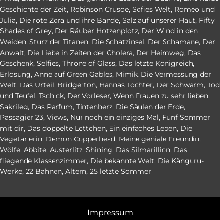
Geschichte der Zeit
,
Robinson Crusoe
,
Sofies Welt
,
Romeo und
Julia
,
Die rote Zora und ihre Bande
,
Salz auf unserer Haut
,
Fifty
Shades of Grey
,
Der Räuber Hotzenplotz
,
Der Wind in den
Weiden
,
Sturz der Titanen
,
Die Schatzinsel
,
Der Schamane
,
Der
Anwalt
,
Die Liebe in Zeiten der Cholera
,
Der Heimweg
,
Das
Geschenk
,
Selfies
,
Throne of Glass
,
Das letzte Königreich
,
Erlösung
,
Anne auf Green Gables
,
Mimik
,
Die Vermessung der
Welt
,
Das Urteil
,
Bridgerton
,
Hannas Töchter
,
Der Schwarm
,
Tod
und Teufel
,
Tschick
,
Der Vorleser
,
Wenn Frauen zu sehr lieben
,
Sakrileg
,
Das Parfum
,
Tintenherz
,
Die Säulen der Erde
,
Passagier 23
,
Views
,
Nur noch ein einziges Mal
,
Fünf Sommer
mit dir
,
Das doppelte Lottchen
,
Ein einfaches Leben
,
Die
Vegetarierin
,
Demon Copperhead
,
Meine geniale Freundin
,
Wölfe
,
Abbite
,
Austerlitz
,
Shining
,
Das Silmarillion
,
Das
fliegende Klassenzimmer
,
Die bekannte Welt
,
Die Känguru-
Werke
,
22 Bahnen
,
Altern
,
25 letzte Sommer
Impressum