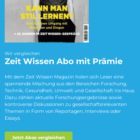
Blumen Abo
Dating App Abo
eBook Abo
Fahrrad Abo
Wir vergleichen
Zeit Wissen
Abo mit Prämie
Fitness Abo
Hörbuch Abo
Mit dem Zeit Wissen Magazin holen sich Leser eine
spannende Mischung aus den Bereichen Forschung,
Technik, Gesundheit, Umwelt und Gesellschaft ins Haus.
Dazu zählen aktuelle Forschungsergebnisse sowie
Kino Abo
Kochbox Abo
kontroverse Diskussionen zu gesellschaftsrelevanten
Themen in Form von Reportagen, Interviews oder
Essays.
Musik-Streaming Abo
Pay TV Abo
Jetzt Abos vergleichen