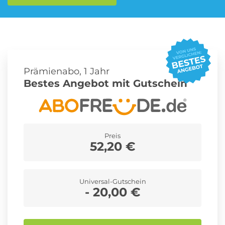
Roller Abo
Schmuck Abo
Prämienabo, 1 Jahr
Sprachlern App Abo
Streaming Abo
Bestes Angebot mit Gutschein
Zeitschriften Abo
Süßigkeiten Abo
Preis
52,20 €
News
Universal-Gutschein
Login
- 20,00 €