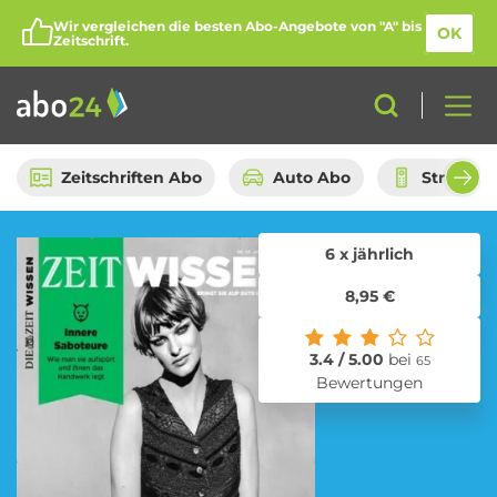
Wir vergleichen die besten Abo-Angebote von "A" bis
OK
Zeitschrift.
Zeitschriften Abo
Auto Abo
Streami
6 x jährlich
Abo-Kategorien
8,95 €
Amazon Spar-Abo
Auto Abo
3.4 / 5.00
bei
65
Bewertungen
Beauty Box Abo
Bio Box Abo