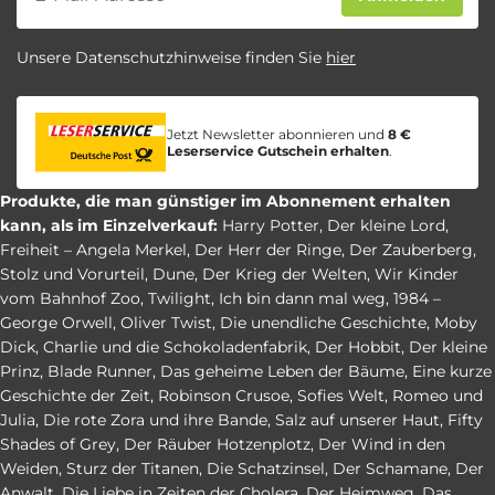
Unsere Datenschutzhinweise finden Sie
hier
Jetzt Newsletter abonnieren und
8 €
Leserservice Gutschein erhalten
.
Produkte, die man günstiger im Abonnement erhalten
kann, als im Einzelverkauf:
Harry Potter
,
Der kleine Lord
,
Freiheit – Angela Merkel
,
Der Herr der Ringe
,
Der Zauberberg
,
Stolz und Vorurteil
,
Dune
,
Der Krieg der Welten
,
Wir Kinder
vom Bahnhof Zoo
,
Twilight
,
Ich bin dann mal weg
,
1984 –
George Orwell
,
Oliver Twist
,
Die unendliche Geschichte
,
Moby
Dick
,
Charlie und die Schokoladenfabrik
,
Der Hobbit
,
Der kleine
Prinz
,
Blade Runner
,
Das geheime Leben der Bäume
,
Eine kurze
Geschichte der Zeit
,
Robinson Crusoe
,
Sofies Welt
,
Romeo und
Julia
,
Die rote Zora und ihre Bande
,
Salz auf unserer Haut
,
Fifty
Shades of Grey
,
Der Räuber Hotzenplotz
,
Der Wind in den
Weiden
,
Sturz der Titanen
,
Die Schatzinsel
,
Der Schamane
,
Der
Anwalt
,
Die Liebe in Zeiten der Cholera
,
Der Heimweg
,
Das