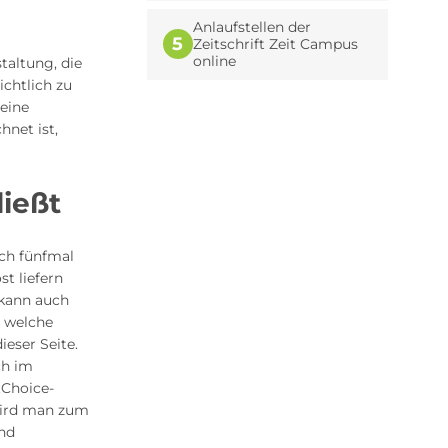
Anlaufstellen der
5
Zeitschrift Zeit Campus
online
taltung, die
ichtlich zu
 eine
hnet ist,
ießt
ich fünfmal
t liefern
 kann auch
r welche
ieser Seite.
ch im
tChoice-
wird man zum
und