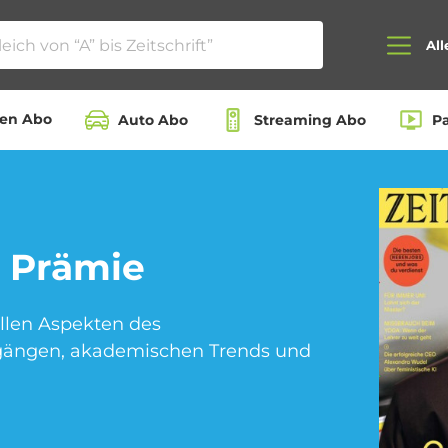
All
ten Abo
Auto Abo
Streaming Abo
P
Auto Abo
Beauty Box Abo
 Prämie
llen Aspekten des
Dating App Abo
eBook Abo
ngängen, akademischen Trends und
Hörbuch Abo
Kino Abo