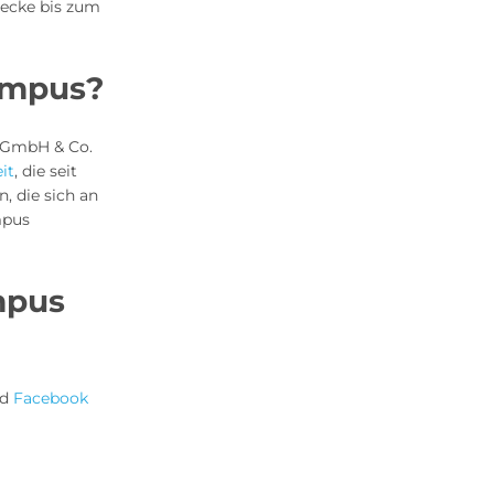
recke bis zum
Campus?
s GmbH & Co.
it
, die seit
n, die sich an
mpus
ampus
nd
Facebook