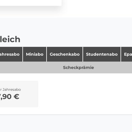
leich
jahresabo
Miniabo
Geschenkabo
Studentenabo
Epa
Scheckprämie
hr Jahresabo
7,90 €