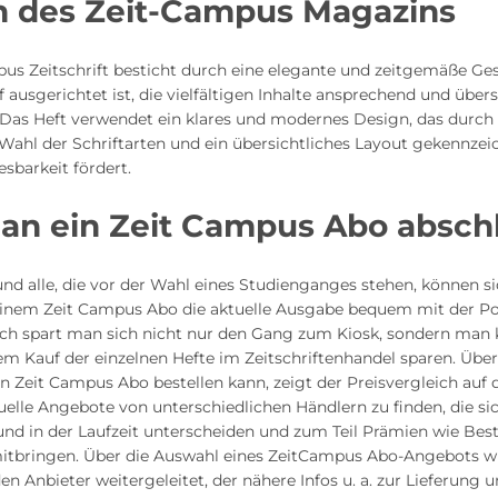
n des Zeit-Campus Magazins
us Zeitschrift besticht durch eine elegante und zeitgemäße Ges
uf ausgerichtet ist, die vielfältigen Inhalte ansprechend und übers
 Das Heft verwendet ein klares und modernes Design, das durch
ahl der Schriftarten und ein übersichtliches Layout gekennzeic
esbarkeit fördert.
an ein Zeit Campus Abo abschl
nd alle, die vor der Wahl eines Studienganges stehen, können s
einem Zeit Campus Abo die aktuelle Ausgabe bequem mit der Pos
rch spart man sich nicht nur den Gang zum Kiosk, sondern man
m Kauf der einzelnen Hefte im Zeitschriftenhandel sparen. Übe
 Zeit Campus Abo bestellen kann, zeigt der Preisvergleich auf d
uelle Angebote von unterschiedlichen Händlern zu finden, die si
und in der Laufzeit unterscheiden und zum Teil Prämien wie Bes
itbringen. Über die Auswahl eines ZeitCampus Abo-Angebots 
n Anbieter weitergeleitet, der nähere Infos u. a. zur Lieferung 