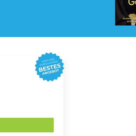
Pay TV Abo
Roller Abo
Streaming Abo
Süßigkeiten Abo