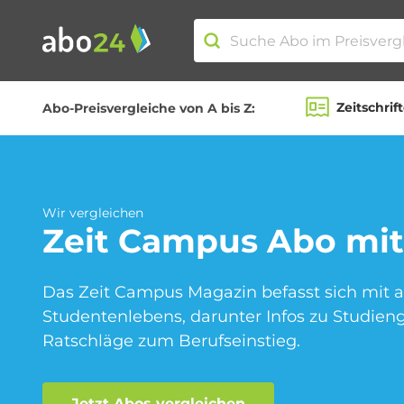
Zeitschrif
Abo-Preisvergleiche von A bis Z:
Abo-Kategorien
Amazon Spar-Abo
Wir vergleichen
Zeit Campus
Abo mit
Das Zeit Campus Magazin befasst sich mit a
Blumen Abo
Studentenlebens, darunter Infos zu Studie
Ratschläge zum Berufseinstieg.
Fitness Abo
Jetzt Abos vergleichen