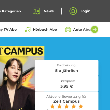
News
Login
e Kategorien
ay TV Abo
Hörbuch Abo
Auto Abos aller Hers
Bio Box Abo
Erscheinung:
5 x jährlich
Einzelpreis:
Fahrrad Abo
3,95 €
Aktuelle Bewertung für
Zeit Campus
Kochbox Abo