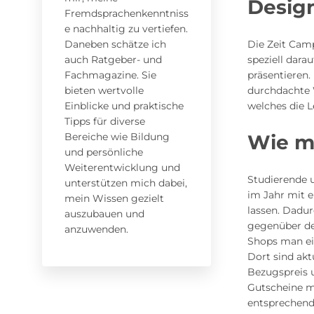
Desig
Fremdsprachenkenntniss
e nachhaltig zu vertiefen.
Daneben schätze ich
Die Zeit Camp
auch Ratgeber- und
speziell dara
Fachmagazine. Sie
präsentieren.
bieten wertvolle
durchdachte W
Einblicke und praktische
welches die L
Tipps für diverse
Bereiche wie Bildung
Wie m
und persönliche
Weiterentwicklung und
Studierende u
unterstützen mich dabei,
im Jahr mit 
mein Wissen gezielt
lassen. Dadu
auszubauen und
gegenüber de
anzuwenden.
Shops man ein
Dort sind akt
Bezugspreis 
Gutscheine m
entsprechende