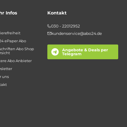
r Infos
Kontakt
030 - 22012952
ierefreiheit
kundenservice@abo24.de
24 ePaper Abo
schriften Abo Shop
Angebote & Deals per
sicht
Telegram
ere Abo Anbieter
sletter
r uns
takt