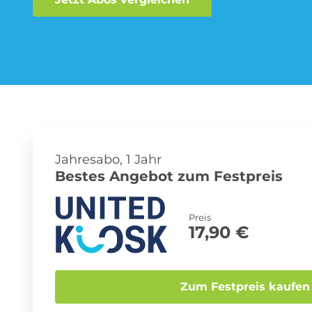
Musik-Streaming Abo
Sprachlern App Abo
Jahresabo, 1 Jahr
Bestes Angebot zum Festpreis
Preis
17,90 €
Zum Festpreis kaufen