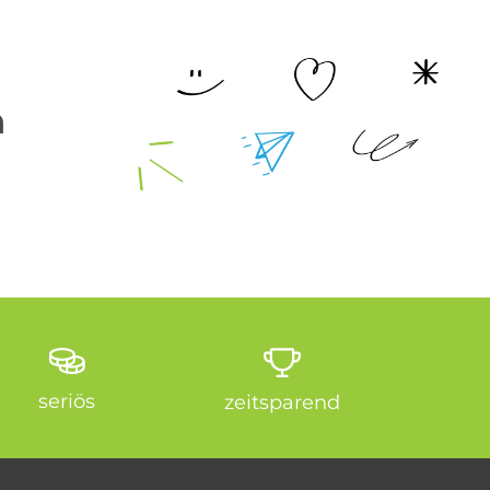
n
seriös
zeitsparend