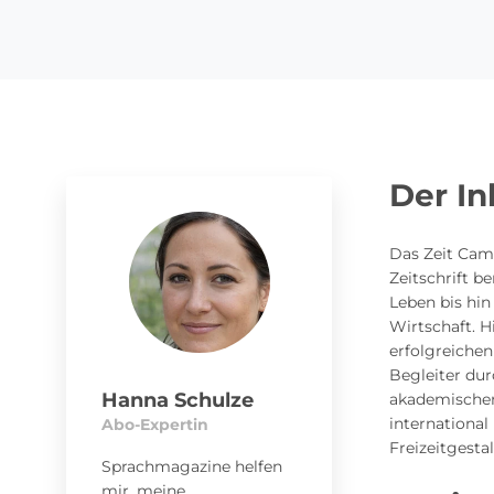
Der In
Das Zeit Camp
Zeitschrift 
Leben bis hin
Wirtschaft. H
erfolgreiche
Begleiter dur
Hanna Schulze
akademischen 
international
Abo-Expertin
Freizeitgest
Sprachmagazine helfen
mir, meine