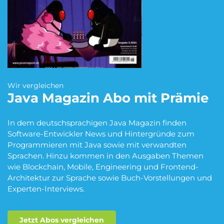
Blumen Abo
Dating App Abo
eBook Abo
Fahrrad Abo
Wir vergleichen
Java Magazin
Abo mit Prämie
Fitness Abo
Hörbuch Abo
In dem deutschsprachigen Java Magazin finden
Software-Entwickler News und Hintergründe zum
Programmieren mit Java sowie mit verwandten
Sprachen. Hinzu kommen in den Ausgaben Themen
Kino Abo
Kochbox Abo
wie Blockchain, Mobile, Engineering und Frontend-
Architektur zur Sprache sowie Buch-Vorstellungen und
Experten-Interviews.
Musik-Streaming Abo
Pay TV Abo
Jetzt Abos vergleichen