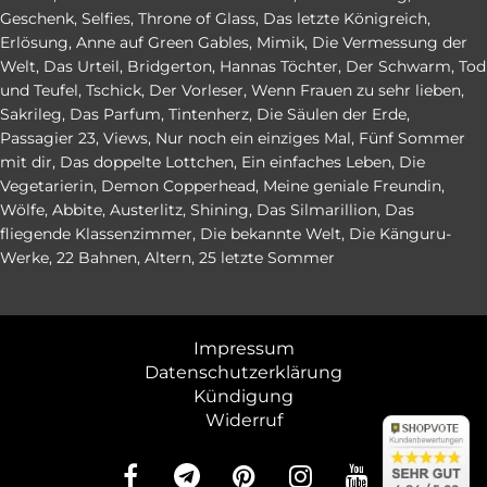
Geschenk
,
Selfies
,
Throne of Glass
,
Das letzte Königreich
,
Erlösung
,
Anne auf Green Gables
,
Mimik
,
Die Vermessung der
Welt
,
Das Urteil
,
Bridgerton
,
Hannas Töchter
,
Der Schwarm
,
Tod
und Teufel
,
Tschick
,
Der Vorleser
,
Wenn Frauen zu sehr lieben
,
Sakrileg
,
Das Parfum
,
Tintenherz
,
Die Säulen der Erde
,
Passagier 23
,
Views
,
Nur noch ein einziges Mal
,
Fünf Sommer
mit dir
,
Das doppelte Lottchen
,
Ein einfaches Leben
,
Die
Vegetarierin
,
Demon Copperhead
,
Meine geniale Freundin
,
Wölfe
,
Abbite
,
Austerlitz
,
Shining
,
Das Silmarillion
,
Das
fliegende Klassenzimmer
,
Die bekannte Welt
,
Die Känguru-
Werke
,
22 Bahnen
,
Altern
,
25 letzte Sommer
Impressum
Datenschutzerklärung
Kündigung
Widerruf
abo24.d
abo24.d
4.84 (en