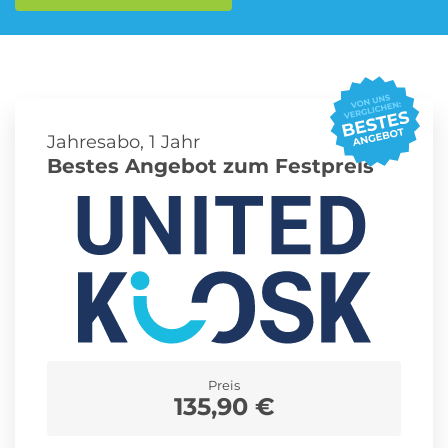
Roller Abo
Schmuck Abo
Jahresabo, 1 Jahr
Sprachlern App Abo
Streaming Abo
Bestes Angebot zum Festpreis
Zeitschriften Abo
Süßigkeiten Abo
News
Login
Preis
135,90 €