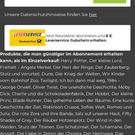
Unsere Datenschutzhinweise finden Sie
hier
Jetzt Newsletter abonnieren und
8 €
Leserservice Gutschein erhalten
.
Produkte, die man günstiger im Abonnement erhalten
kann, als im Einzelverkauf:
Harry Potter
,
Der kleine Lord
,
Freiheit – Angela Merkel
,
Der Herr der Ringe
,
Der Zauberberg
,
Stolz und Vorurteil
,
Dune
,
Der Krieg der Welten
,
Wir Kinder
vom Bahnhof Zoo
,
Twilight
,
Ich bin dann mal weg
,
1984 –
George Orwell
,
Oliver Twist
,
Die unendliche Geschichte
,
Moby
Dick
,
Charlie und die Schokoladenfabrik
,
Der Hobbit
,
Der kleine
Prinz
,
Blade Runner
,
Das geheime Leben der Bäume
,
Eine kurze
Geschichte der Zeit
,
Robinson Crusoe
,
Sofies Welt
,
Romeo und
Julia
,
Die rote Zora und ihre Bande
,
Salz auf unserer Haut
,
Fifty
Shades of Grey
,
Der Räuber Hotzenplotz
,
Der Wind in den
Weiden
,
Sturz der Titanen
,
Die Schatzinsel
,
Der Schamane
,
Der
Anwalt
,
Die Liebe in Zeiten der Cholera
,
Der Heimweg
,
Das