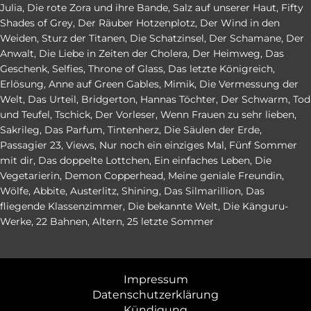
Julia
,
Die rote Zora und ihre Bande
,
Salz auf unserer Haut
,
Fifty
Shades of Grey
,
Der Räuber Hotzenplotz
,
Der Wind in den
Weiden
,
Sturz der Titanen
,
Die Schatzinsel
,
Der Schamane
,
Der
Anwalt
,
Die Liebe in Zeiten der Cholera
,
Der Heimweg
,
Das
Geschenk
,
Selfies
,
Throne of Glass
,
Das letzte Königreich
,
Erlösung
,
Anne auf Green Gables
,
Mimik
,
Die Vermessung der
Welt
,
Das Urteil
,
Bridgerton
,
Hannas Töchter
,
Der Schwarm
,
Tod
und Teufel
,
Tschick
,
Der Vorleser
,
Wenn Frauen zu sehr lieben
,
Sakrileg
,
Das Parfum
,
Tintenherz
,
Die Säulen der Erde
,
Passagier 23
,
Views
,
Nur noch ein einziges Mal
,
Fünf Sommer
mit dir
,
Das doppelte Lottchen
,
Ein einfaches Leben
,
Die
Vegetarierin
,
Demon Copperhead
,
Meine geniale Freundin
,
Wölfe
,
Abbite
,
Austerlitz
,
Shining
,
Das Silmarillion
,
Das
fliegende Klassenzimmer
,
Die bekannte Welt
,
Die Känguru-
Werke
,
22 Bahnen
,
Altern
,
25 letzte Sommer
Impressum
Datenschutzerklärung
Kündigung