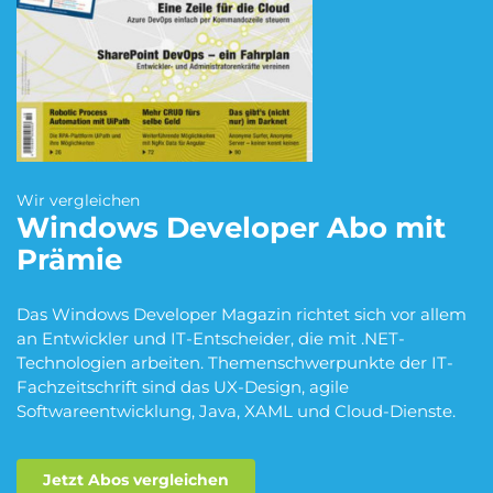
Blumen Abo
Dating App Abo
eBook Abo
Fahrrad Abo
Wir vergleichen
Windows Developer
Abo mit
Prämie
Fitness Abo
Hörbuch Abo
Das Windows Developer Magazin richtet sich vor allem
an Entwickler und IT-Entscheider, die mit .NET-
Kino Abo
Kochbox Abo
Technologien arbeiten. Themenschwerpunkte der IT-
Fachzeitschrift sind das UX-Design, agile
Softwareentwicklung, Java, XAML und Cloud-Dienste.
Musik-Streaming Abo
Pay TV Abo
Jetzt Abos vergleichen