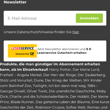
Newsletter
Newsletter
Anmelden
Unsere Datenschutzhinweise finden Sie
hier
Jetzt Newsletter abonnieren und
8 €
Leserservice Gutschein erhalten
.
Produkte, die man günstiger im Abonnement erhalten
kann, als im Einzelverkauf:
Harry Potter
,
Der kleine Lord
,
Freiheit – Angela Merkel
,
Der Herr der Ringe
,
Der Zauberberg
,
Stolz und Vorurteil
,
Dune
,
Der Krieg der Welten
,
Wir Kinder
vom Bahnhof Zoo
,
Twilight
,
Ich bin dann mal weg
,
1984 –
George Orwell
,
Oliver Twist
,
Die unendliche Geschichte
,
Moby
Dick
,
Charlie und die Schokoladenfabrik
,
Der Hobbit
,
Der kleine
Prinz
,
Blade Runner
,
Das geheime Leben der Bäume
,
Eine kurze
Geschichte der Zeit
,
Robinson Crusoe
,
Sofies Welt
,
Romeo und