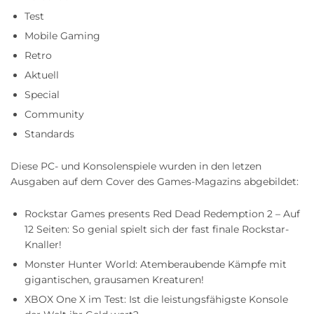
Test
Mobile Gaming
Retro
Aktuell
Special
Community
Standards
Diese PC- und Konsolenspiele wurden in den letzen
Ausgaben auf dem Cover des Games-Magazins abgebildet:
Rockstar Games presents Red Dead Redemption 2 – Auf
12 Seiten: So genial spielt sich der fast finale Rockstar-
Knaller!
Monster Hunter World: Atemberaubende Kämpfe mit
gigantischen, grausamen Kreaturen!
XBOX One X im Test: Ist die leistungsfähigste Konsole