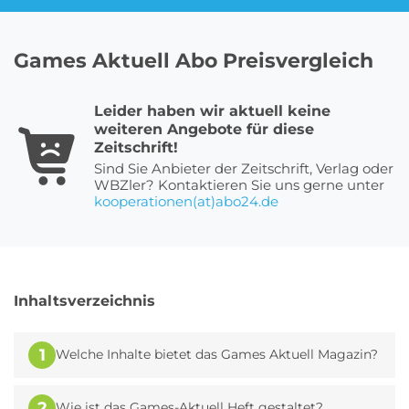
Games Aktuell Abo Preisvergleich
Roller Abo
Schmuck Abo
Leider haben wir aktuell keine
weiteren Angebote für diese
Sprachlern App Abo
Streaming Abo
Zeitschrift!
Sind Sie Anbieter der Zeitschrift, Verlag oder
WBZler? Kontaktieren Sie uns gerne unter
kooperationen(at)abo24.de
Zeitschriften Abo
Süßigkeiten Abo
Inhaltsverzeichnis
News
Login
1
Welche Inhalte bietet das Games Aktuell Magazin?
2
Wie ist das Games-Aktuell Heft gestaltet?