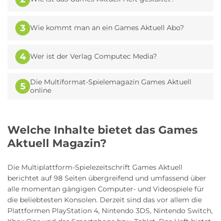
3
Wie kommt man an ein Games Aktuell Abo?
4
Wer ist der Verlag Computec Media?
Die Multiformat-Spielemagazin Games Aktuell
5
online
Welche Inhalte bietet das Games
Aktuell Magazin?
Die Multiplattform-Spielezeitschrift Games Aktuell
berichtet auf 98 Seiten übergreifend und umfassend über
alle momentan gängigen Computer- und Videospiele für
die beliebtesten Konsolen. Derzeit sind das vor allem die
Plattformen PlayStation 4, Nintendo 3DS, Nintendo Switch,