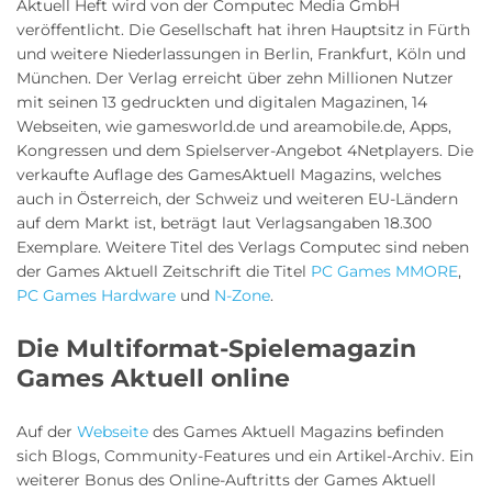
Aktuell Heft wird von der Computec Media GmbH
veröffentlicht. Die Gesellschaft hat ihren Hauptsitz in Fürth
und weitere Niederlassungen in Berlin, Frankfurt, Köln und
München. Der Verlag erreicht über zehn Millionen Nutzer
mit seinen 13 gedruckten und digitalen Magazinen, 14
Webseiten, wie gamesworld.de und areamobile.de, Apps,
Kongressen und dem Spielserver-Angebot 4Netplayers. Die
verkaufte Auflage des GamesAktuell Magazins, welches
auch in Österreich, der Schweiz und weiteren EU-Ländern
auf dem Markt ist, beträgt laut Verlagsangaben 18.300
Exemplare. Weitere Titel des Verlags Computec sind neben
der Games Aktuell Zeitschrift die Titel
PC Games MMORE
,
PC Games Hardware
und
N-Zone
.
Die Multiformat-Spielemagazin
Games Aktuell online
Auf der
Webseite
des Games Aktuell Magazins befinden
sich Blogs, Community-Features und ein Artikel-Archiv. Ein
weiterer Bonus des Online-Auftritts der Games Aktuell