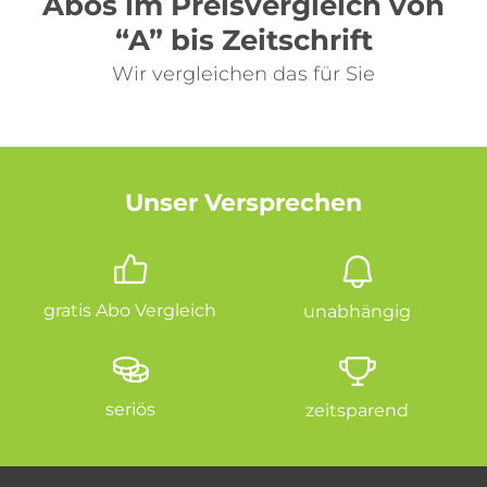
Abos im Preisvergleich von
“A” bis Zeitschrift
Wir vergleichen das für Sie
Unser Versprechen
gratis Abo Vergleich
unabhängig
seriös
zeitsparend