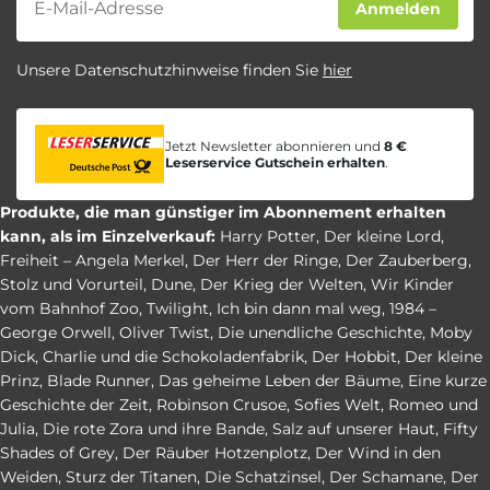
Anmelden
Unsere Datenschutzhinweise finden Sie
hier
Jetzt Newsletter abonnieren und
8 €
Leserservice Gutschein erhalten
.
Produkte, die man günstiger im Abonnement erhalten
kann, als im Einzelverkauf:
Harry Potter
,
Der kleine Lord
,
Freiheit – Angela Merkel
,
Der Herr der Ringe
,
Der Zauberberg
,
Stolz und Vorurteil
,
Dune
,
Der Krieg der Welten
,
Wir Kinder
vom Bahnhof Zoo
,
Twilight
,
Ich bin dann mal weg
,
1984 –
George Orwell
,
Oliver Twist
,
Die unendliche Geschichte
,
Moby
Dick
,
Charlie und die Schokoladenfabrik
,
Der Hobbit
,
Der kleine
Prinz
,
Blade Runner
,
Das geheime Leben der Bäume
,
Eine kurze
Geschichte der Zeit
,
Robinson Crusoe
,
Sofies Welt
,
Romeo und
Julia
,
Die rote Zora und ihre Bande
,
Salz auf unserer Haut
,
Fifty
Shades of Grey
,
Der Räuber Hotzenplotz
,
Der Wind in den
Weiden
,
Sturz der Titanen
,
Die Schatzinsel
,
Der Schamane
,
Der