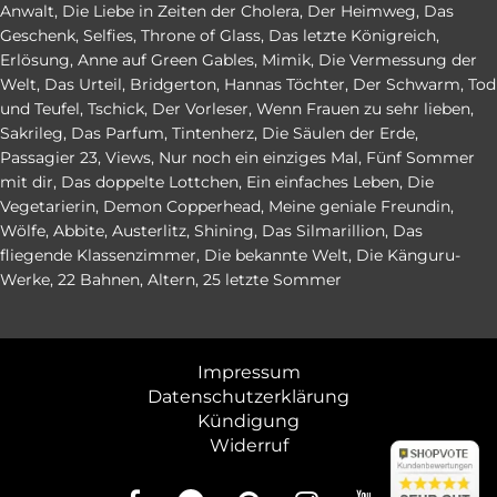
Anwalt
,
Die Liebe in Zeiten der Cholera
,
Der Heimweg
,
Das
Geschenk
,
Selfies
,
Throne of Glass
,
Das letzte Königreich
,
Erlösung
,
Anne auf Green Gables
,
Mimik
,
Die Vermessung der
Welt
,
Das Urteil
,
Bridgerton
,
Hannas Töchter
,
Der Schwarm
,
Tod
und Teufel
,
Tschick
,
Der Vorleser
,
Wenn Frauen zu sehr lieben
,
Sakrileg
,
Das Parfum
,
Tintenherz
,
Die Säulen der Erde
,
Passagier 23
,
Views
,
Nur noch ein einziges Mal
,
Fünf Sommer
mit dir
,
Das doppelte Lottchen
,
Ein einfaches Leben
,
Die
Vegetarierin
,
Demon Copperhead
,
Meine geniale Freundin
,
Wölfe
,
Abbite
,
Austerlitz
,
Shining
,
Das Silmarillion
,
Das
fliegende Klassenzimmer
,
Die bekannte Welt
,
Die Känguru-
Werke
,
22 Bahnen
,
Altern
,
25 letzte Sommer
Impressum
Datenschutzerklärung
Kündigung
Widerruf
abo24.d
abo24.d
4.84 (en