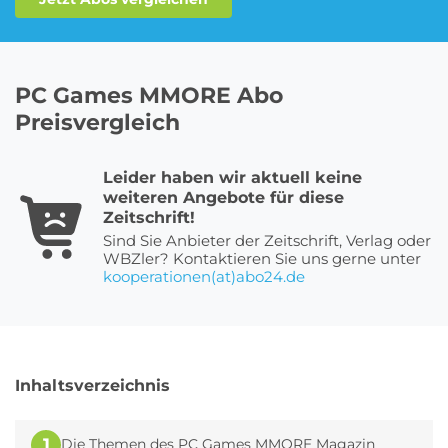
Roller Abo
Schmuck Abo
PC Games MMORE Abo
Preisvergleich
Sprachlern App Abo
Streaming Abo
Leider haben wir aktuell keine
weiteren Angebote für diese
Zeitschrift!
Sind Sie Anbieter der Zeitschrift, Verlag oder
Zeitschriften Abo
Süßigkeiten Abo
WBZler? Kontaktieren Sie uns gerne unter
kooperationen(at)abo24.de
News
Login
Inhaltsverzeichnis
1
Die Themen des PC Games MMORE Magazin