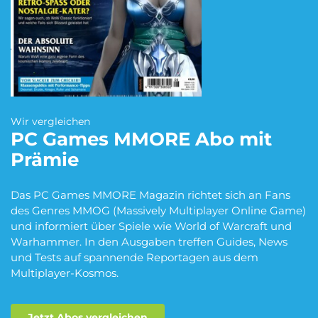
Blumen Abo
Dating App Abo
eBook Abo
Fahrrad Abo
Wir vergleichen
PC Games MMORE
Abo mit
Prämie
Fitness Abo
Hörbuch Abo
Das PC Games MMORE Magazin richtet sich an Fans
des Genres MMOG (Massively Multiplayer Online Game)
und informiert über Spiele wie World of Warcraft und
Kino Abo
Kochbox Abo
Warhammer. In den Ausgaben treffen Guides, News
und Tests auf spannende Reportagen aus dem
Multiplayer-Kosmos.
Musik-Streaming Abo
Pay TV Abo
Jetzt Abos vergleichen