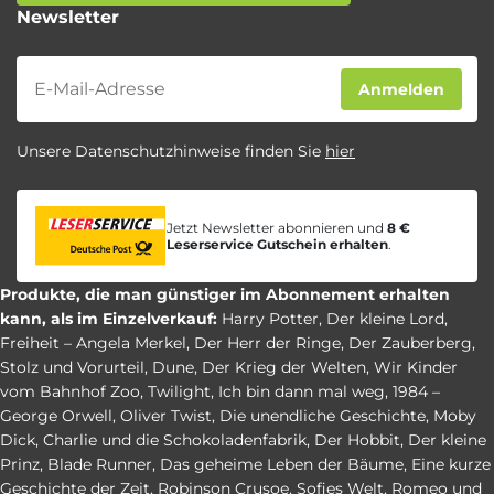
Newsletter
Newsletter
Anmelden
Unsere Datenschutzhinweise finden Sie
hier
Jetzt Newsletter abonnieren und
8 €
Leserservice Gutschein erhalten
.
Produkte, die man günstiger im Abonnement erhalten
kann, als im Einzelverkauf:
Harry Potter
,
Der kleine Lord
,
Freiheit – Angela Merkel
,
Der Herr der Ringe
,
Der Zauberberg
,
Stolz und Vorurteil
,
Dune
,
Der Krieg der Welten
,
Wir Kinder
vom Bahnhof Zoo
,
Twilight
,
Ich bin dann mal weg
,
1984 –
George Orwell
,
Oliver Twist
,
Die unendliche Geschichte
,
Moby
Dick
,
Charlie und die Schokoladenfabrik
,
Der Hobbit
,
Der kleine
Prinz
,
Blade Runner
,
Das geheime Leben der Bäume
,
Eine kurze
Geschichte der Zeit
,
Robinson Crusoe
,
Sofies Welt
,
Romeo und