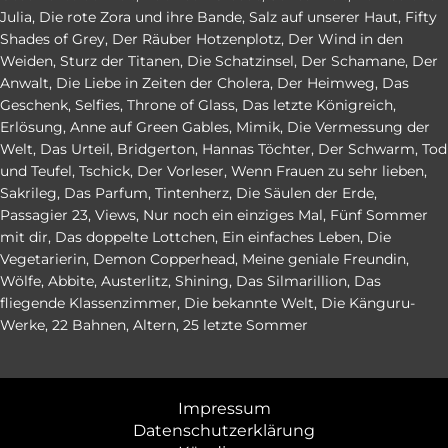
Julia
,
Die rote Zora und ihre Bande
,
Salz auf unserer Haut
,
Fifty
Shades of Grey
,
Der Räuber Hotzenplotz
,
Der Wind in den
Weiden
,
Sturz der Titanen
,
Die Schatzinsel
,
Der Schamane
,
Der
Anwalt
,
Die Liebe in Zeiten der Cholera
,
Der Heimweg
,
Das
Geschenk
,
Selfies
,
Throne of Glass
,
Das letzte Königreich
,
Erlösung
,
Anne auf Green Gables
,
Mimik
,
Die Vermessung der
Welt
,
Das Urteil
,
Bridgerton
,
Hannas Töchter
,
Der Schwarm
,
Tod
und Teufel
,
Tschick
,
Der Vorleser
,
Wenn Frauen zu sehr lieben
,
Sakrileg
,
Das Parfum
,
Tintenherz
,
Die Säulen der Erde
,
Passagier 23
,
Views
,
Nur noch ein einziges Mal
,
Fünf Sommer
mit dir
,
Das doppelte Lottchen
,
Ein einfaches Leben
,
Die
Vegetarierin
,
Demon Copperhead
,
Meine geniale Freundin
,
Wölfe
,
Abbite
,
Austerlitz
,
Shining
,
Das Silmarillion
,
Das
fliegende Klassenzimmer
,
Die bekannte Welt
,
Die Känguru-
Werke
,
22 Bahnen
,
Altern
,
25 letzte Sommer
Impressum
Datenschutzerklärung