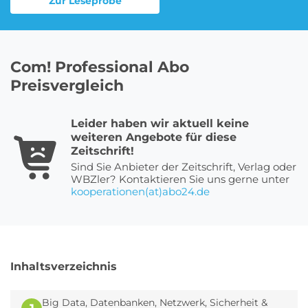
Zur Leseprobe
Roller Abo
Schmuck Abo
Com! Professional Abo
Preisvergleich
Sprachlern App Abo
Streaming Abo
Leider haben wir aktuell keine
weiteren Angebote für diese
Zeitschrift!
Sind Sie Anbieter der Zeitschrift, Verlag oder
Zeitschriften Abo
Süßigkeiten Abo
WBZler? Kontaktieren Sie uns gerne unter
kooperationen(at)abo24.de
News
Login
Inhaltsverzeichnis
Big Data, Datenbanken, Netzwerk, Sicherheit &