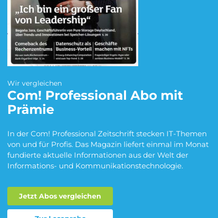
Blumen Abo
Dating App Abo
eBook Abo
Fahrrad Abo
Wir vergleichen
Com! Professional
Abo mit
Prämie
Fitness Abo
Hörbuch Abo
In der Com! Professional Zeitschrift stecken IT-Themen
von und für Profis. Das Magazin liefert einmal im Monat
fundierte aktuelle Informationen aus der Welt der
Kino Abo
Kochbox Abo
Informations- und Kommunikationstechnologie.
Jetzt Abos vergleichen
Musik-Streaming Abo
Pay TV Abo