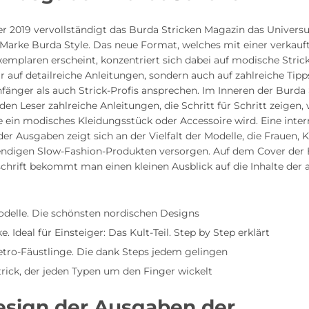
r 2019 vervollständigt das Burda Stricken Magazin das Univers
-Marke Burda Style. Das neue Format, welches mit einer verkauf
emplaren erscheint, konzentriert sich dabei auf modische Stric
ur auf detailreiche Anleitungen, sondern auch auf zahlreiche Tipp
fänger als auch Strick-Profis ansprechen. Im Inneren der Burda
nden Leser zahlreiche Anleitungen, die Schritt für Schritt zeigen,
 ein modisches Kleidungsstück oder Accessoire wird. Eine inter
er Ausgaben zeigt sich an der Vielfalt der Modelle, die Frauen, 
endigen Slow-Fashion-Produkten versorgen. Auf dem Cover der
schrift bekommt man einen kleinen Ausblick auf die Inhalte der 
delle. Die schönsten nordischen Designs
. Ideal für Einsteiger: Das Kult-Teil. Step by Step erklärt
etro-Fäustlinge. Die dank Steps jedem gelingen
trick, der jeden Typen um den Finger wickelt
esign der Ausgaben der