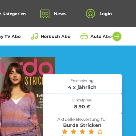
News
Login
e Kategorien
ay TV Abo
Hörbuch Abo
Auto Abos aller Hers
Bio Box Abo
Erscheinung:
4 x jährlich
Einzelpreis:
Fahrrad Abo
8,90 €
Aktuelle Bewertung für
Burda Stricken
Kochbox Abo