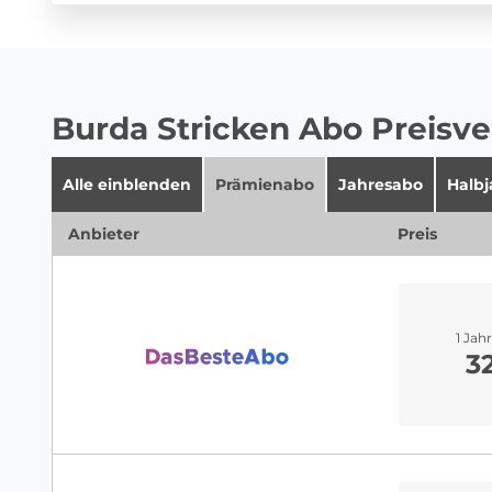
Burda Stricken Abo Preisve
Alle einblenden
Prämienabo
Jahresabo
Halb
Anbieter
Preis
1 Jah
3