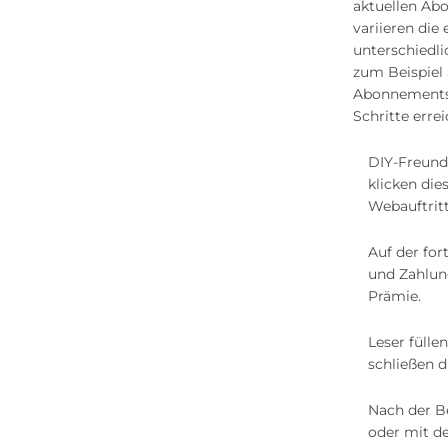
aktuellen Ab
variieren die
unterschiedl
zum Beispiel 
Abonnements 
Schritte errei
DIY-Freund
klicken die
Webauftritt
Auf der for
und Zahlun
Prämie.
Leser füll
schließen d
Nach der B
oder mit de