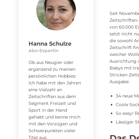
Seit Novembe
Zeitschriften
von 60.000 Ex
setzt nicht n
die sowohl An
Hanna Schulze
Zeitschrift fi
Abo-Expertin
weicher Wolle
Ausrichtung d
Ob aus Neugier oder
Babys mit tr
ergänzend zu meinen
Stricken Zeit
persönlichen Hobbies:
Ausgabe:
Ich habe mit den Jahren
eine Vielzahl an
34 neue Mo
Zeitschriften aus dem
Segment Freizeit und
Coole Socke
Sport in der Hand
So easy! R
gehabt und kenne mich
Lässiger S
mit den Vorzügen und
Schwerpunkten vieler
Das D
Titel aus.