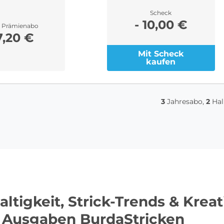
Scheck
- 10,00 €
r Prämienabo
7,20 €
Mit Scheck
kaufen
3
Jahresabo,
2
Hal
ltigkeit, Strick-Trends & Kreat
n Ausgaben BurdaStricken