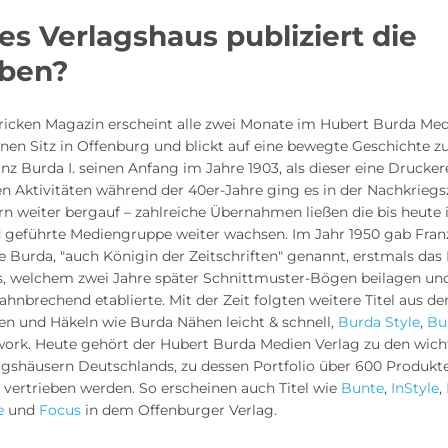
s Verlagshaus publiziert die
ben?
ricken Magazin erscheint alle zwei Monate im Hubert Burda Med
inen Sitz in Offenburg und blickt auf eine bewegte Geschichte z
z Burda I. seinen Anfang im Jahre 1903, als dieser eine Drucker
en Aktivitäten während der 40er-Jahre ging es in der Nachkrieg
n weiter bergauf – zahlreiche Übernahmen ließen die bis heute 
 geführte Mediengruppe weiter wachsen. Im Jahr 1950 gab Franz
 Burda, "auch Königin der Zeitschriften" genannt, erstmals das
, welchem zwei Jahre später Schnittmuster-Bögen beilagen und
ahnbrechend etablierte. Mit der Zeit folgten weitere Titel aus d
en und Häkeln wie Burda Nähen leicht & schnell,
Burda Style
,
Bu
ork. Heute gehört der Hubert Burda Medien Verlag zu den wich
agshäusern Deutschlands, zu dessen Portfolio über 600 Produkte
 vertrieben werden. So erscheinen auch Titel wie
Bunte
,
InStyle
,
e
und
Focus
in dem Offenburger Verlag.