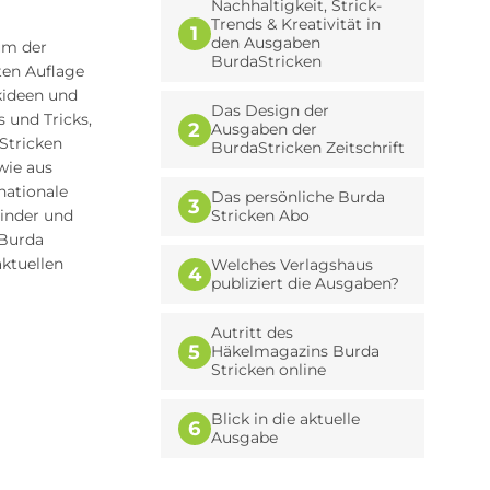
Nachhaltigkeit, Strick-
Trends & Kreativität in
1
den Ausgaben
um der
BurdaStricken
ten Auflage
kideen und
Das Design der
s und Tricks,
2
Ausgaben der
 Stricken
BurdaStricken Zeitschrift
 wie aus
nationale
Das persönliche Burda
3
Kinder und
Stricken Abo
 Burda
aktuellen
Welches Verlagshaus
4
publiziert die Ausgaben?
Autritt des
5
Häkelmagazins Burda
Stricken online
Blick in die aktuelle
6
Ausgabe