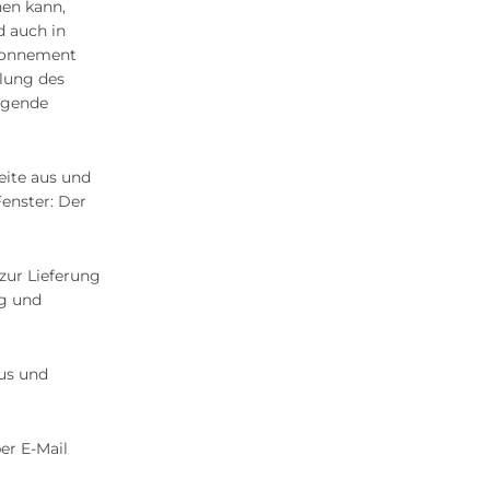
hen kann,
d auch in
Abonnement
llung des
lgende
eite aus und
Fenster: Der
zur Lieferung
ng und
aus und
er E-Mail