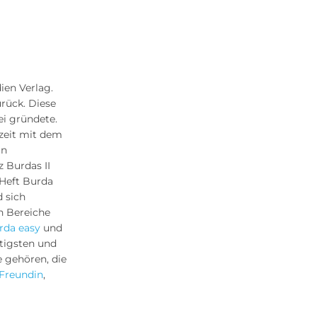
ien Verlag.
urück. Diese
ei gründete.
szeit mit dem
in
 Burdas II
 Heft Burda
 sich
en Bereiche
rda easy
und
tigsten und
 gehören, die
Freundin
,