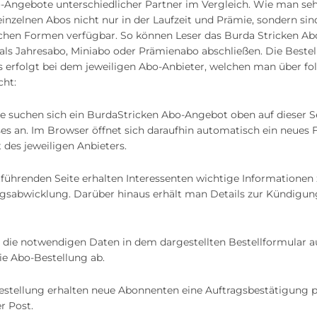
o-Angebote unterschiedlicher Partner im Vergleich. Wie man se
 einzelnen Abos nicht nur in der Laufzeit und Prämie, sondern sin
ichen Formen verfügbar. So können Leser das Burda Stricken 
als Jahresabo, Miniabo oder Prämienabo abschließen. Die Beste
erfolgt bei dem jeweiligen Abo-Anbieter, welchen man über fo
cht:
e suchen sich ein BurdaStricken Abo-Angebot oben auf dieser S
ses an. Im Browser öffnet sich daraufhin automatisch ein neues 
 des jeweiligen Anbieters.
tführenden Seite erhalten Interessenten wichtige Informationen 
gsabwicklung. Darüber hinaus erhält man Details zur Kündigu
en die notwendigen Daten in dem dargestellten Bestellformular 
ie Abo-Bestellung ab.
estellung erhalten neue Abonnenten eine Auftragsbestätigung p
r Post.