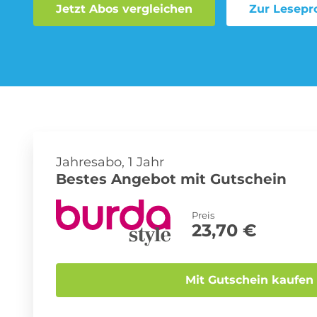
Jetzt Abos vergleichen
Zur Lesepr
Musik-Streaming Abo
Sprachlern App Abo
Jahresabo, 1 Jahr
Bestes Angebot mit Gutschein
Preis
23,70 €
Mit Gutschein kaufen