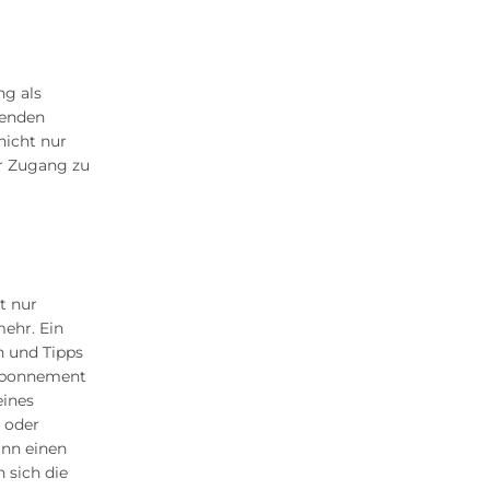
ng als
henden
nicht nur
r Zugang zu
t nur
ehr. Ein
n und Tipps
 Abonnement
eines
 oder
ann einen
 sich die