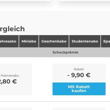
rgleich
jahresabo
Miniabo
Geschenkabo
Studentenabo
Epa
Scheckprämie
Rabatt
- 9,90 €
r Prämienabo
2,80 €
Mit Rabatt
kaufen