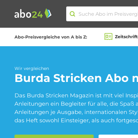
Zeitschrif
Abo-Preisvergleiche von A bis Z:
Abo-Kategorien
Amazon Spar-Abo
Wir vergleichen
Burda Stricken
Abo m
Das Burda Stricken Magazin ist mit viel Insp
Blumen Abo
Anleitungen ein Begleiter für alle, die Spaß
Anleitungen je Ausgabe, internationalen Sty
das Heft sowohl Einsteiger, als auch fortgesc
Fitness Abo