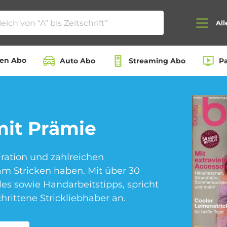
All
ten Abo
Auto Abo
Streaming Abo
P
Auto Abo
Beauty Box Abo
it Prämie
iration und zahlreichen
Dating App Abo
eBook Abo
 am Stricken haben. Mit über 30
les sowie Handarbeitstipps, spricht
hrittene Strickliebhaber an.
Hörbuch Abo
Kino Abo