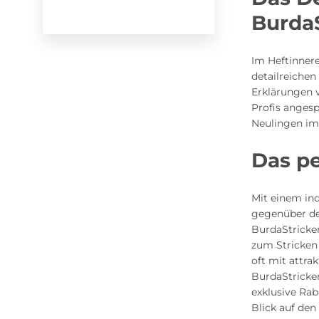
BurdaS
Im Heftinnere
detailreiche
Erklärungen v
Profis anges
Neulingen im
Das pe
Mit einem ind
gegenüber de
BurdaStricken
zum Stricken
oft mit attra
BurdaStricke
exklusive Rab
Blick auf den