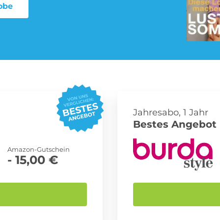
obe
Pay TV Abo
Roller Abo
Streaming Abo
Süßigkeiten Abo
Jahresabo, 1 Jahr
Bestes Angebot 
Amazon-Gutschein
- 15,00 €