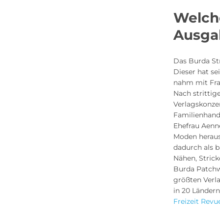
Welche
Ausga
Das Burda St
Dieser hat se
nahm mit Fran
Nach strittig
Verlagskonzer
Familienhand
Ehefrau Aenne
Moden heraus
dadurch als b
Nähen, Strick
Burda Patchw
größten Verl
in 20 Ländern
Freizeit Revu