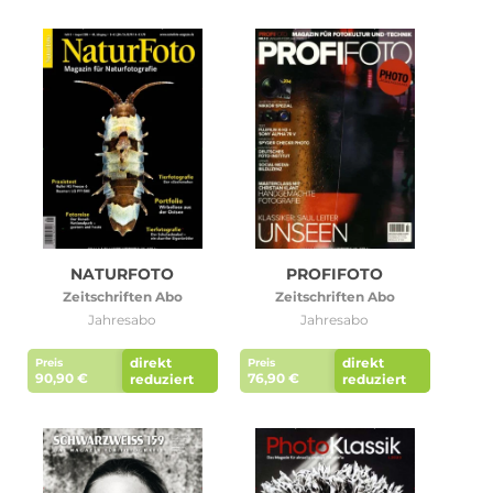
NATURFOTO
PROFIFOTO
Zeitschriften Abo
Zeitschriften Abo
Jahresabo
Jahresabo
direkt
direkt
Preis
Preis
90,90 €
76,90 €
reduziert
reduziert