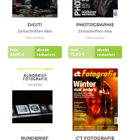
DIGIT!
PHOTOGRAPHIE
Zeitschriften Abo
Zeitschriften Abo
Jahresabo
Jahresabo
direkt
direkt
Preis
Preis
32,00 €
72,90 €
reduziert
reduziert
RUNDBRIEF
C'T FOTOGRAFIE