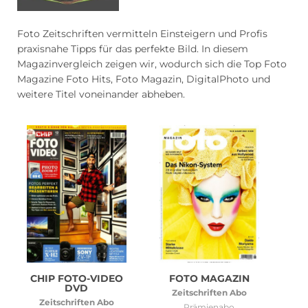
Blumen Abo
Dating App Abo
Foto Zeitschriften vermitteln Einsteigern und Profis
praxisnahe Tipps für das perfekte Bild. In diesem
Magazinvergleich zeigen wir, wodurch sich die Top Foto
Magazine Foto Hits, Foto Magazin, DigitalPhoto und
weitere Titel voneinander abheben.
eBook Abo
Fahrrad Abo
Fitness Abo
Hörbuch Abo
Kino Abo
Kochbox Abo
CHIP FOTO-VIDEO
FOTO MAGAZIN
Musik-Streaming Abo
Pay TV Abo
DVD
Zeitschriften Abo
Zeitschriften Abo
Prämienabo