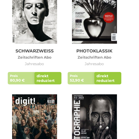
SCHWARZWEISS
PHOTOKLASSIK
Zeitschriften Abo
Zeitschriften Abo
Jahresabo
Jahresabo
direkt
direkt
Preis
Preis
80,90 €
52,90 €
reduziert
reduziert