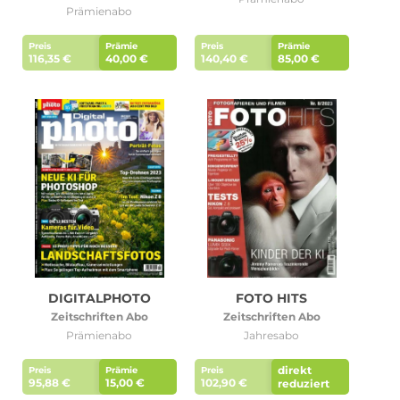
Prämienabo
Preis
Prämie
Preis
Prämie
Roller Abo
Schmuck Abo
116,35 €
40,00 €
140,40 €
85,00 €
Sprachlern App Abo
Streaming Abo
Zeitschriften Abo
Süßigkeiten Abo
News
DIGITALPHOTO
FOTO HITS
Zeitschriften Abo
Zeitschriften Abo
Login
Prämienabo
Jahresabo
direkt
Preis
Prämie
Preis
95,88 €
15,00 €
102,90 €
reduziert