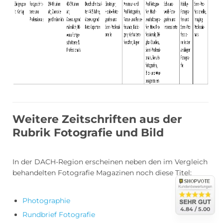
Weitere Zeitschriften aus der
Rubrik Fotografie und Bild
In der DACH-Region erscheinen neben den im Vergleich
behandelten Fotografie Magazinen noch diese Titel:
abo24.d
abo24.d
4.84 (en
Photographie
4.84 / 5.00
Rundbrief Fotografie