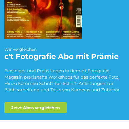
Blumen Abo
Dating App Abo
eBook Abo
Fahrrad Abo
Wir vergleichen
c't Fotografie
Abo mit Prämie
Fitness Abo
Hörbuch Abo
Einsteiger und Profis finden in dem c’t Fotografie
Magazin praxisnahe Workshops für das perfekte Foto.
Hinzu kommen Schritt-für-Schritt-Anleitungen zur
Bildbearbeitung und Tests von Kameras und Zubehör
Kino Abo
Kochbox Abo
Jetzt Abos vergleichen
Musik-Streaming Abo
Pay TV Abo