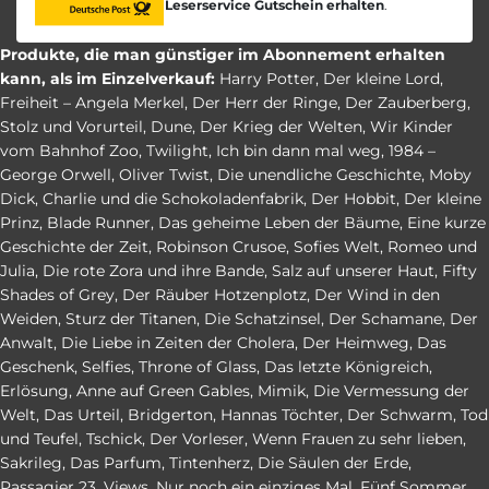
Leserservice Gutschein erhalten
.
Produkte, die man günstiger im Abonnement erhalten
kann, als im Einzelverkauf:
Harry Potter
,
Der kleine Lord
,
Freiheit – Angela Merkel
,
Der Herr der Ringe
,
Der Zauberberg
,
Stolz und Vorurteil
,
Dune
,
Der Krieg der Welten
,
Wir Kinder
vom Bahnhof Zoo
,
Twilight
,
Ich bin dann mal weg
,
1984 –
George Orwell
,
Oliver Twist
,
Die unendliche Geschichte
,
Moby
Dick
,
Charlie und die Schokoladenfabrik
,
Der Hobbit
,
Der kleine
Prinz
,
Blade Runner
,
Das geheime Leben der Bäume
,
Eine kurze
Geschichte der Zeit
,
Robinson Crusoe
,
Sofies Welt
,
Romeo und
Julia
,
Die rote Zora und ihre Bande
,
Salz auf unserer Haut
,
Fifty
Shades of Grey
,
Der Räuber Hotzenplotz
,
Der Wind in den
Weiden
,
Sturz der Titanen
,
Die Schatzinsel
,
Der Schamane
,
Der
Anwalt
,
Die Liebe in Zeiten der Cholera
,
Der Heimweg
,
Das
Geschenk
,
Selfies
,
Throne of Glass
,
Das letzte Königreich
,
Erlösung
,
Anne auf Green Gables
,
Mimik
,
Die Vermessung der
Welt
,
Das Urteil
,
Bridgerton
,
Hannas Töchter
,
Der Schwarm
,
Tod
und Teufel
,
Tschick
,
Der Vorleser
,
Wenn Frauen zu sehr lieben
,
Sakrileg
,
Das Parfum
,
Tintenherz
,
Die Säulen der Erde
,
Passagier 23
,
Views
,
Nur noch ein einziges Mal
,
Fünf Sommer