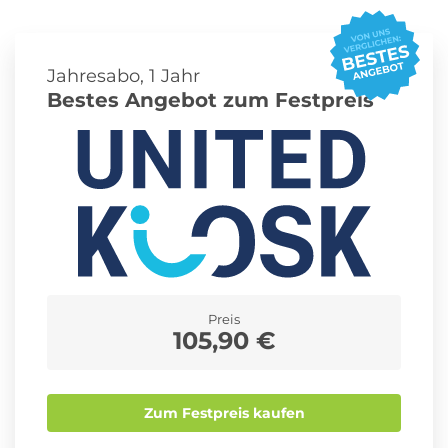
Roller Abo
Schmuck Abo
Jahresabo, 1 Jahr
Bestes Angebot zum Festpreis
Sprachlern App Abo
Streaming Abo
Zeitschriften Abo
Süßigkeiten Abo
Preis
News
105,90 €
Login
Zum Festpreis kaufen