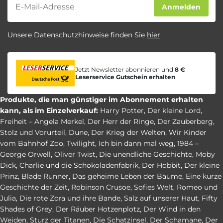
Newsletter
Anmelden
Unsere Datenschutzhinweise finden Sie
hier
Jetzt Newsletter abonnieren und
8 €
Leserservice Gutschein erhalten
.
Produkte, die man günstiger im Abonnement erhalten
kann, als im Einzelverkauf:
Harry Potter
,
Der kleine Lord
,
Freiheit – Angela Merkel
,
Der Herr der Ringe
,
Der Zauberberg
,
Stolz und Vorurteil
,
Dune
,
Der Krieg der Welten
,
Wir Kinder
vom Bahnhof Zoo
,
Twilight
,
Ich bin dann mal weg
,
1984 –
George Orwell
,
Oliver Twist
,
Die unendliche Geschichte
,
Moby
Dick
,
Charlie und die Schokoladenfabrik
,
Der Hobbit
,
Der kleine
Prinz
,
Blade Runner
,
Das geheime Leben der Bäume
,
Eine kurze
Geschichte der Zeit
,
Robinson Crusoe
,
Sofies Welt
,
Romeo und
Julia
,
Die rote Zora und ihre Bande
,
Salz auf unserer Haut
,
Fifty
Shades of Grey
,
Der Räuber Hotzenplotz
,
Der Wind in den
Weiden
,
Sturz der Titanen
,
Die Schatzinsel
,
Der Schamane
,
Der