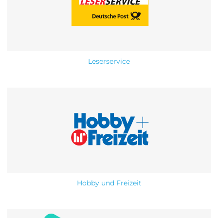
Roller Abo
Schmuck Abo
Leserservice
Sprachlern App Abo
Streaming Abo
Zeitschriften Abo
Süßigkeiten Abo
News
Login
Hobby und Freizeit