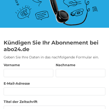
Blumen Abo
Dating App Abo
eBook Abo
Fahrrad Abo
Kündigen Sie Ihr Abonnement bei
abo24.de
Fitness Abo
Hörbuch Abo
Geben Sie Ihre Daten in das nachfolgende Formular ein.
Vorname
Nachname
Kino Abo
Kochbox Abo
E-Mail-Adresse
Musik-Streaming Abo
Pay TV Abo
Titel der Zeitschrift