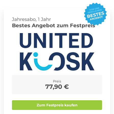
Roller Abo
Schmuck Abo
Jahresabo, 1 Jahr
Bestes Angebot zum Festpreis
Sprachlern App Abo
Streaming Abo
Zeitschriften Abo
Süßigkeiten Abo
Preis
News
77,90 €
Login
Zum Festpreis kaufen