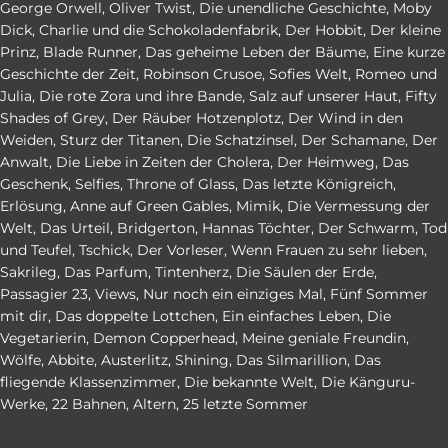
George Orwell
,
Oliver Twist
,
Die unendliche Geschichte
,
Moby
Dick
,
Charlie und die Schokoladenfabrik
,
Der Hobbit
,
Der kleine
Prinz
,
Blade Runner
,
Das geheime Leben der Bäume
,
Eine kurze
Geschichte der Zeit
,
Robinson Crusoe
,
Sofies Welt
,
Romeo und
Julia
,
Die rote Zora und ihre Bande
,
Salz auf unserer Haut
,
Fifty
Shades of Grey
,
Der Räuber Hotzenplotz
,
Der Wind in den
Weiden
,
Sturz der Titanen
,
Die Schatzinsel
,
Der Schamane
,
Der
Anwalt
,
Die Liebe in Zeiten der Cholera
,
Der Heimweg
,
Das
Geschenk
,
Selfies
,
Throne of Glass
,
Das letzte Königreich
,
Erlösung
,
Anne auf Green Gables
,
Mimik
,
Die Vermessung der
Welt
,
Das Urteil
,
Bridgerton
,
Hannas Töchter
,
Der Schwarm
,
Tod
und Teufel
,
Tschick
,
Der Vorleser
,
Wenn Frauen zu sehr lieben
,
Sakrileg
,
Das Parfum
,
Tintenherz
,
Die Säulen der Erde
,
Passagier 23
,
Views
,
Nur noch ein einziges Mal
,
Fünf Sommer
mit dir
,
Das doppelte Lottchen
,
Ein einfaches Leben
,
Die
Vegetarierin
,
Demon Copperhead
,
Meine geniale Freundin
,
Wölfe
,
Abbite
,
Austerlitz
,
Shining
,
Das Silmarillion
,
Das
fliegende Klassenzimmer
,
Die bekannte Welt
,
Die Känguru-
Werke
,
22 Bahnen
,
Altern
,
25 letzte Sommer