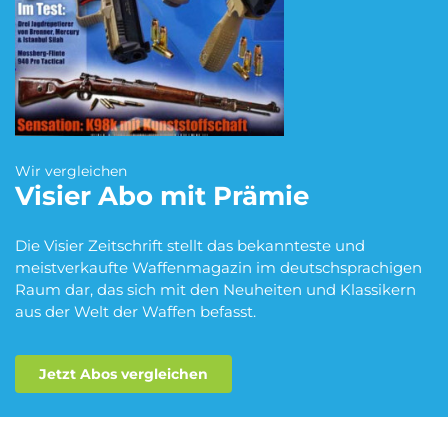
Blumen Abo
Dating App Abo
eBook Abo
Fahrrad Abo
Wir vergleichen
Visier
Abo mit Prämie
Fitness Abo
Hörbuch Abo
Die Visier Zeitschrift stellt das bekannteste und
meistverkaufte Waffenmagazin im deutschsprachigen
Raum dar, das sich mit den Neuheiten und Klassikern
aus der Welt der Waffen befasst.
Kino Abo
Kochbox Abo
Jetzt Abos vergleichen
Musik-Streaming Abo
Pay TV Abo