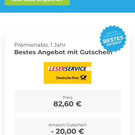
Roller Abo
Schmuck Abo
Prämienabo, 1 Jahr
Sprachlern App Abo
Streaming Abo
Bestes Angebot mit Gutschein
Zeitschriften Abo
Süßigkeiten Abo
Preis
News
82,60 €
Login
Amazon-Gutschein
- 20,00 €