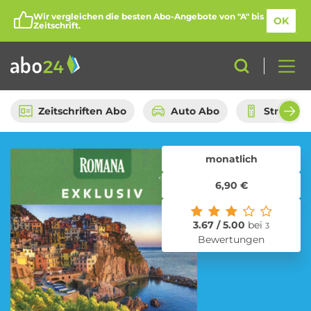
Wir vergleichen die besten Abo-Angebote von "A" bis
OK
Zeitschrift.
Zeitschriften Abo
Auto Abo
Streami
monatlich
Abo-Kategorien
6,90 €
Amazon Spar-Abo
Auto Abo
3.67 / 5.00
bei
3
Bewertungen
Beauty Box Abo
Bio Box Abo