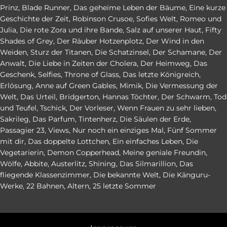
Prinz
,
Blade Runner
,
Das geheime Leben der Bäume
,
Eine kurze
Geschichte der Zeit
,
Robinson Crusoe
,
Sofies Welt
,
Romeo und
Julia
,
Die rote Zora und ihre Bande
,
Salz auf unserer Haut
,
Fifty
Shades of Grey
,
Der Räuber Hotzenplotz
,
Der Wind in den
Weiden
,
Sturz der Titanen
,
Die Schatzinsel
,
Der Schamane
,
Der
Anwalt
,
Die Liebe in Zeiten der Cholera
,
Der Heimweg
,
Das
Geschenk
,
Selfies
,
Throne of Glass
,
Das letzte Königreich
,
Erlösung
,
Anne auf Green Gables
,
Mimik
,
Die Vermessung der
Welt
,
Das Urteil
,
Bridgerton
,
Hannas Töchter
,
Der Schwarm
,
Tod
und Teufel
,
Tschick
,
Der Vorleser
,
Wenn Frauen zu sehr lieben
,
Sakrileg
,
Das Parfum
,
Tintenherz
,
Die Säulen der Erde
,
Passagier 23
,
Views
,
Nur noch ein einziges Mal
,
Fünf Sommer
mit dir
,
Das doppelte Lottchen
,
Ein einfaches Leben
,
Die
Vegetarierin
,
Demon Copperhead
,
Meine geniale Freundin
,
Wölfe
,
Abbite
,
Austerlitz
,
Shining
,
Das Silmarillion
,
Das
fliegende Klassenzimmer
,
Die bekannte Welt
,
Die Känguru-
Werke
,
22 Bahnen
,
Altern
,
25 letzte Sommer