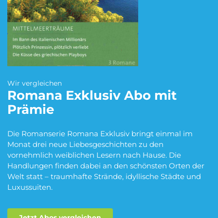
Blumen Abo
Dating App Abo
eBook Abo
Fahrrad Abo
Wir vergleichen
Romana Exklusiv
Abo mit
Prämie
Fitness Abo
Hörbuch Abo
Die Romanserie Romana Exklusiv bringt einmal im
Monat drei neue Liebesgeschichten zu den
vornehmlich weiblichen Lesern nach Hause. Die
Kino Abo
Kochbox Abo
Handlungen finden dabei an den schönsten Orten der
Welt statt – traumhafte Strände, idyllische Städte und
Luxussuiten.
Musik-Streaming Abo
Pay TV Abo
Jetzt Abos vergleichen