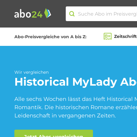
Zeitschrif
Abo-Preisvergleiche von A bis Z:
Abo-Kategorien
Amazon Spar-Abo
Wir vergleichen
Historical MyLady
Ab
Alle sechs Wochen lässt das Heft Historica
Blumen Abo
Romantik. Die historischen Romane erzähle
Leidenschaft in vergangenen Zeiten.
Fitness Abo
Jetzt Abos vergleichen