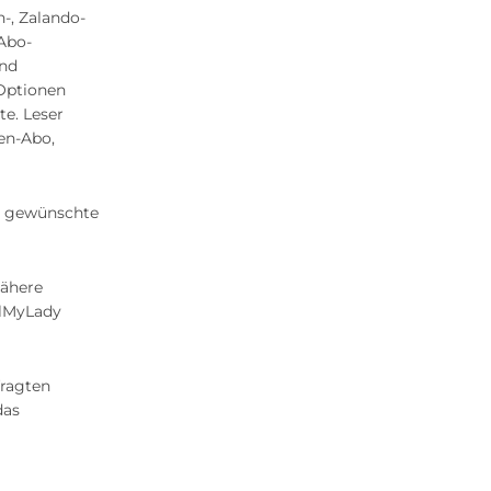
-, Zalando-
 Abo-
und
 Optionen
te. Leser
en-Abo,
s gewünschte
nähere
alMyLady
fragten
das