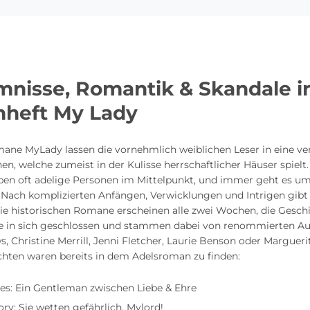
mnisse, Romantik & Skandale 
heft My Lady
mane MyLady lassen die vornehmlich weiblichen Leser in eine v
en, welche zumeist in der Kulisse herrschaftlicher Häuser spielt
ben oft adelige Personen im Mittelpunkt, und immer geht es um
 Nach komplizierten Anfängen, Verwicklungen und Intrigen gibt 
ie historischen Romane erscheinen alle zwei Wochen, die Geschi
e in sich geschlossen und stammen dabei von renommierten Au
, Christine Merrill, Jenni Fletcher, Laurie Benson oder Margueri
chten waren bereits in dem Adelsroman zu finden:
es: Ein Gentleman zwischen Liebe & Ehre
ory: Sie wetten gefährlich, Mylord!