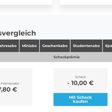
svergleich
jahresabo
Miniabo
Geschenkabo
Studentenabo
Epa
Scheckprämie
Scheck
- 10,00 €
r Prämienabo
7,80 €
Mit Scheck
kaufen