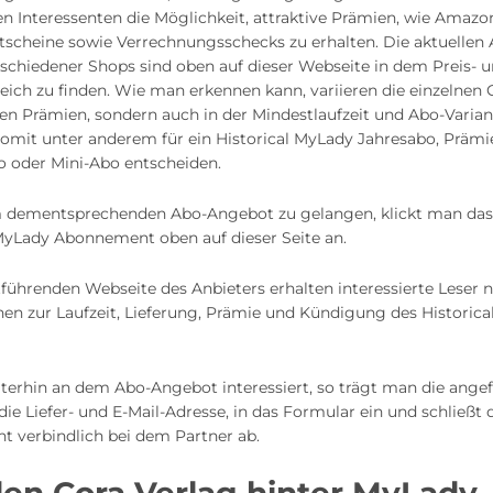
n Interessenten die Möglichkeit, attraktive Prämien, wie Amazon
tscheine sowie Verrechnungsschecks zu erhalten. Die aktuellen
schiedener Shops sind oben auf dieser Webseite in dem Preis- 
ich zu finden. Wie man erkennen kann, variieren die einzelnen
den Prämien, sondern auch in der Mindestlaufzeit und Abo-Varian
somit unter anderem für ein Historical MyLady Jahresabo, Prämi
 oder Mini-Abo entscheiden.
dementsprechenden Abo-Angebot zu gelangen, klickt man da
 MyLady Abonnement oben auf dieser Seite an.
tführenden Webseite des Anbieters erhalten interessierte Leser 
nen zur Laufzeit, Lieferung, Prämie und Kündigung des Historic
iterhin an dem Abo-Angebot interessiert, so trägt man die ange
die Liefer- und E-Mail-Adresse, in das Formular ein und schließt 
 verbindlich bei dem Partner ab.