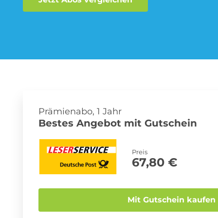
Musik-Streaming Abo
Sprachlern App Abo
Prämienabo, 1 Jahr
Bestes Angebot mit Gutschein
Preis
67,80 €
Mit Gutschein kaufen