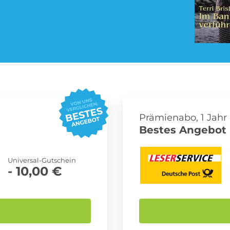
Pay TV Abo
Roller Abo
Streaming Abo
Süßigkeiten Abo
Prämienabo, 1 Jahr
Bestes Angebot 
Universal-Gutschein
- 10,00 €