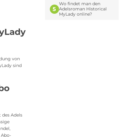
Wo findet man den
5
Adelsroman Historical
MyLady online?
MyLady
ildung von
yLady sind
Abo
 des Adels
ssige
ndel,
h Abo-