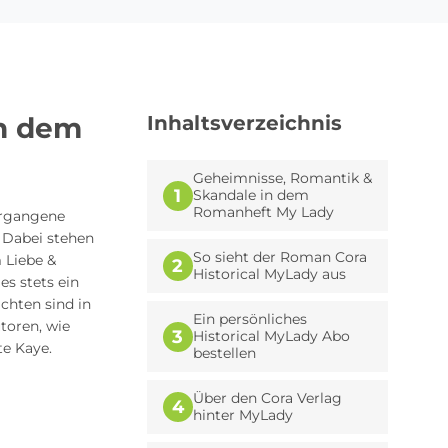
in dem
Inhaltsverzeichnis
Geheimnisse, Romantik &
1
Skandale in dem
Romanheft My Lady
ergangene
. Dabei stehen
So sieht der Roman Cora
 Liebe &
2
Historical MyLady aus
es stets ein
chten sind in
Ein persönliches
toren, wie
3
Historical MyLady Abo
te Kaye.
bestellen
Über den Cora Verlag
4
hinter MyLady