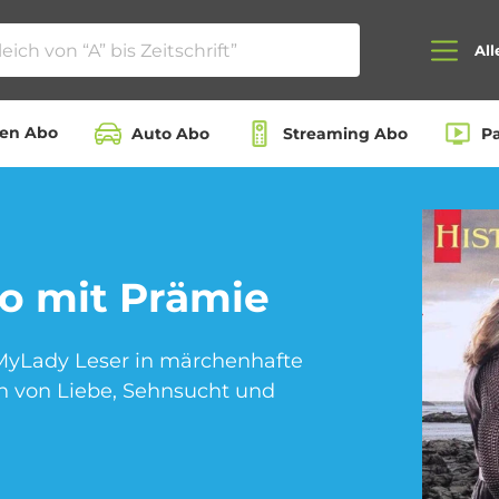
All
ten Abo
Auto Abo
Streaming Abo
P
Auto Abo
Beauty Box Abo
o mit Prämie
l MyLady Leser in märchenhafte
Dating App Abo
eBook Abo
n von Liebe, Sehnsucht und
Hörbuch Abo
Kino Abo