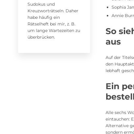
Sudokus und
Sophia Jam
Kreuzworträtseln. Daher
Annie Burr
habe häufig ein
Rätselheft bei mir, z. B.
So sie
um lange Wartezeiten zu
überbrücken.
aus
Auf der Titel
den Hauptakt
lebhaft gesch
Ein pe
bestel
Alle sechs W
eintauchen: 
Alternative g
sondern ermög