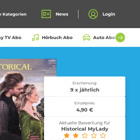
News
Login
e Kategorien
ay TV Abo
Hörbuch Abo
Auto Abos aller Hers
Bio Box Abo
Erscheinung:
9 x jährlich
Einzelpreis:
Fahrrad Abo
4,90 €
Aktuelle Bewertung für
Historical MyLady
Kochbox Abo