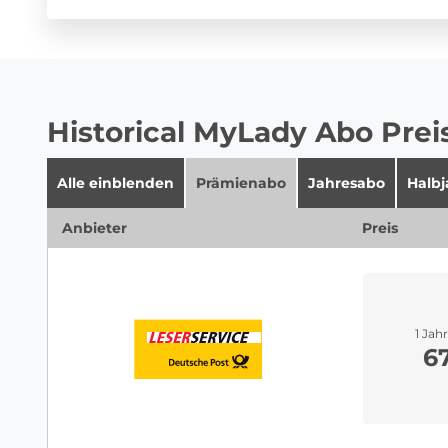
Historical MyLady Abo Prei
Alle einblenden
Prämienabo
Jahresabo
Halb
Anbieter
Preis
1 Jah
6