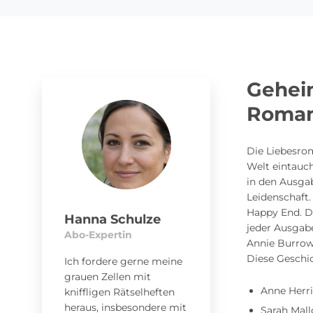
Gehei
Roman
Die Liebesro
Welt eintauch
in den Ausga
Leidenschaft.
Happy End. D
Hanna Schulze
jeder Ausgab
Abo-Expertin
Annie Burrows
Diese Geschi
Ich fordere gerne meine
grauen Zellen mit
Anne Herri
kniffligen Rätselheften
heraus, insbesondere mit
Sarah Mall