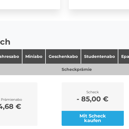
ich
jahresabo
Miniabo
Geschenkabo
Studentenabo
Epa
Scheckprämie
Scheck
- 85,00 €
r Prämienabo
4,68 €
Mit Scheck
kaufen