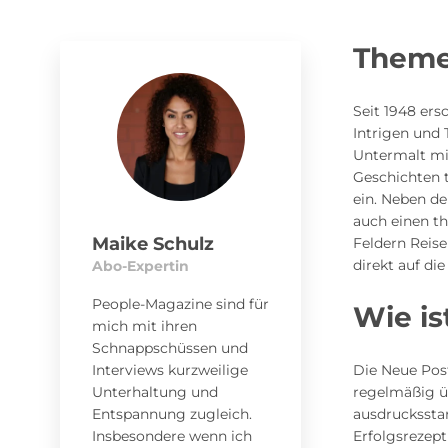
Theme
Seit 1948 ers
Intrigen und
Untermalt mi
Geschichten 
ein. Neben de
auch einen th
Maike Schulz
Feldern Reis
direkt auf di
Abo-Expertin
People-Magazine sind für
Wie is
mich mit ihren
Schnappschüssen und
Interviews kurzweilige
Die Neue Post
Unterhaltung und
regelmäßig ü
Entspannung zugleich.
ausdrucksstar
Insbesondere wenn ich
Erfolgsrezep