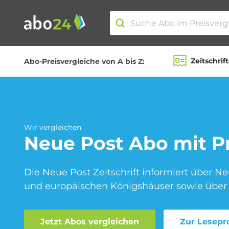
Zeitschrif
Abo-Preisvergleiche von A bis Z:
Abo-Kategorien
Amazon Spar-Abo
Wir vergleichen
Neue Post
Abo mit P
Blumen Abo
Die Neue Post Zeitschrift informiert über N
und europäischen Königshäuser sowie über
Jetzt Abos vergleichen
Zur Lesepr
Fitness Abo