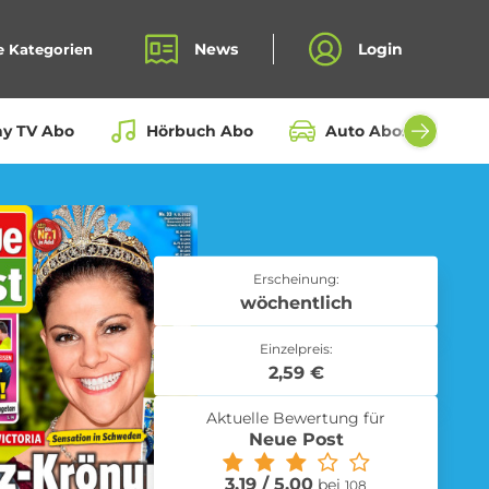
News
Login
e Kategorien
ay TV Abo
Hörbuch Abo
Auto Abos aller Hers
Bio Box Abo
Erscheinung:
wöchentlich
Einzelpreis:
Fahrrad Abo
2,59 €
Aktuelle Bewertung für
Neue Post
3.19 / 5.00
bei
Kochbox Abo
108