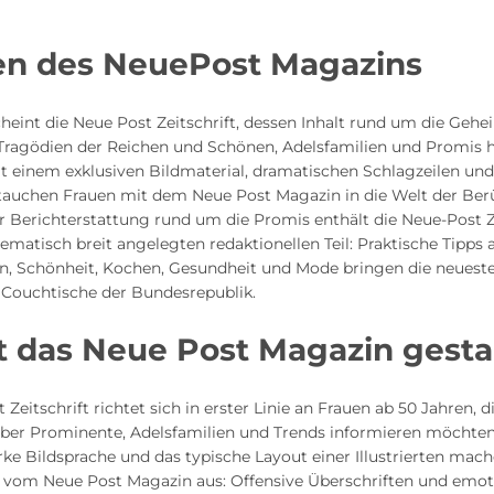
n des NeuePost Magazins
cheint die Neue Post Zeitschrift, dessen Inhalt rund um die Gehe
 Tragödien der Reichen und Schönen, Adelsfamilien und Promis h
t einem exklusiven Bildmaterial, dramatischen Schlagzeilen u
tauchen Frauen mit dem Neue Post Magazin in die Welt der Be
r Berichterstattung rund um die Promis enthält die Neue-Post Z
ematisch breit angelegten redaktionellen Teil: Praktische Tipps 
en, Schönheit, Kochen, Gesundheit und Mode bringen die neuest
e Couchtische der Bundesrepublik.
t das Neue Post Magazin gesta
 Zeitschrift richtet sich in erster Linie an Frauen ab 50 Jahren, d
ber Prominente, Adelsfamilien und Trends informieren möchten
ke Bildsprache und das typische Layout einer Illustrierten mac
t vom Neue Post Magazin aus: Offensive Überschriften und emot