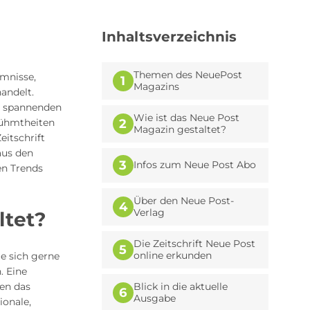
Inhaltsverzeichnis
Themen des NeuePost
imnisse,
1
Magazins
andelt.
nd spannenden
Wie ist das Neue Post
rühmtheiten
2
Magazin gestaltet?
eitschrift
aus den
3
Infos zum Neue Post Abo
en Trends
Über den Neue Post-
4
Verlag
ltet?
Die Zeitschrift Neue Post
5
online erkunden
ie sich gerne
. Eine
hen das
Blick in die aktuelle
6
Ausgabe
ionale,