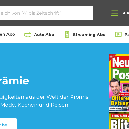
All
ten Abo
Auto Abo
Streaming Abo
P
Auto Abo
Beauty Box Abo
rämie
Dating App Abo
eBook Abo
euigkeiten aus der Welt der Promis
 Mode, Kochen und Reisen.
obe
Hörbuch Abo
Kino Abo