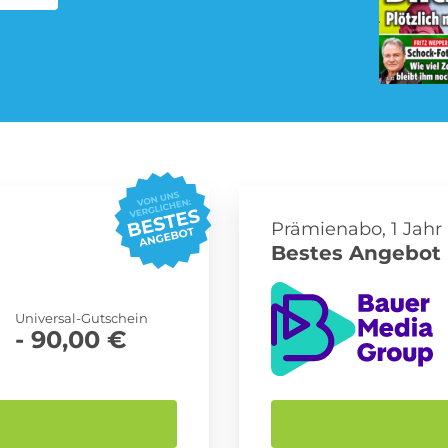
Pay TV Abo
Roller Abo
Streaming Abo
Süßigkeiten Abo
Prämienabo, 1 Jahr
Bestes Angebot 
Universal-Gutschein
- 90,00 €