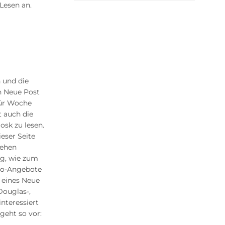
Lesen an.
n und die
n Neue Post
für Woche
t auch die
osk zu lesen.
ieser Seite
tehen
ng, wie zum
Abo-Angebote
 eines Neue
Douglas-,
nteressiert
geht so vor: