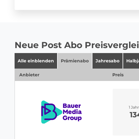
Neue Post Abo Preisvergle
Alle einblenden
Prämienabo
Jahresabo
Halb
Anbieter
Preis
1 Jah
13