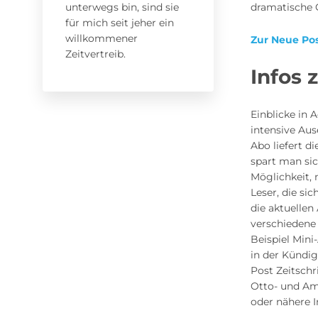
unterwegs bin, sind sie
dramatische 
für mich seit jeher ein
willkommener
Zur Neue Po
Zeitvertreib.
Infos
Einblicke in 
intensive Au
Abo liefert d
spart man si
Möglichkeit, 
Leser, die si
die aktuelle
verschiedene
Beispiel Min
in der Kündi
Post Zeitsch
Otto- und Am
oder nähere 