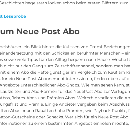
Geschichten begeistern locken schon beim ersten Blättern zum 
st Leseprobe
 zum Neue Post Abo
Adelshäuser, ein Blick hinter die Kulissen von Promi-Beziehunge
seinandersetzung mit den Schicksalen berühmter Menschen – ei
ies sowie viele Tipps für den Alltag bequem nach Hause. Woche 
ch nicht nur den Gang zum Zeitschriftenhandel, sondern man ha
mit einem Abo die Hefte günstiger im Vergleich zum Kauf am Ki
ch für ein Neue Post Abonnement interessieren, finden oben auf d
n Angebote unterschiedlicher Abo-Shops. Wie man sehen kann, s
 Laufzeiten und Abo-Formen für das NeuePost Abo zur Verfügu
i-Abos, Jahres-Abos und Prämien Abos. Weiterhin variieren die 
gungsfrist und Prämie. Einige Anbieter vergeben beim Abschluss
riften-Abos neben Rabatten hohe Prämien, wie Payback Punkte, 
azon-Gutscheine oder Schecks. Wer sich für ein Neue Post Abo i
Informationen zu einem bestimmten Angebot einholen möchte, 