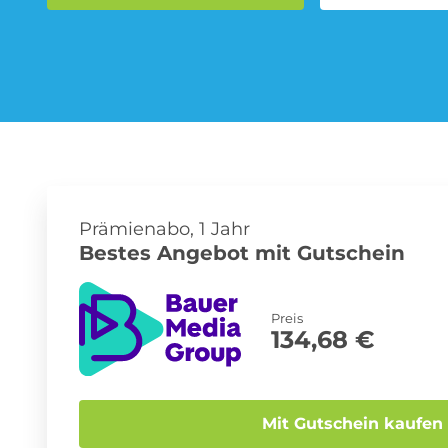
Musik-Streaming Abo
Sprachlern App Abo
Prämienabo, 1 Jahr
Bestes Angebot mit Gutschein
Preis
134,68 €
Mit Gutschein kaufen