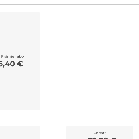
r Prämienabo
6,40 €
Rabatt