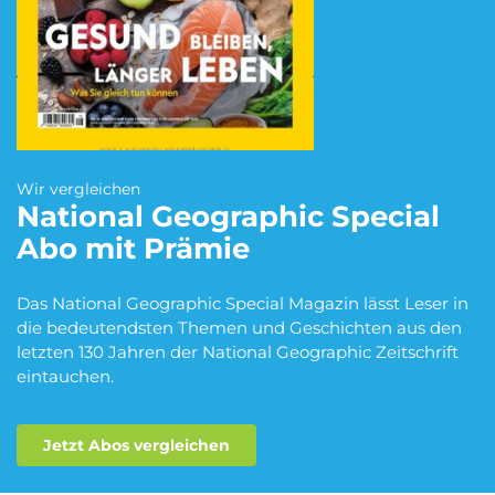
Blumen Abo
Dating App Abo
eBook Abo
Fahrrad Abo
Wir vergleichen
National Geographic Special
Abo mit Prämie
Fitness Abo
Hörbuch Abo
Das National Geographic Special Magazin lässt Leser in
die bedeutendsten Themen und Geschichten aus den
letzten 130 Jahren der National Geographic Zeitschrift
Kino Abo
Kochbox Abo
eintauchen.
Jetzt Abos vergleichen
Musik-Streaming Abo
Pay TV Abo