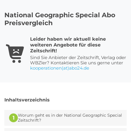
National Geographic Special Abo
Roller Abo
Schmuck Abo
Preisvergleich
Leider haben wir aktuell keine
weiteren Angebote für diese
Sprachlern App Abo
Streaming Abo
Zeitschrift!
Sind Sie Anbieter der Zeitschrift, Verlag oder
WBZler? Kontaktieren Sie uns gerne unter
kooperationen(at)abo24.de
Zeitschriften Abo
Süßigkeiten Abo
News
Inhaltsverzeichnis
Login
Worum geht es in der National Geographic Special
1
Zeitschrift?