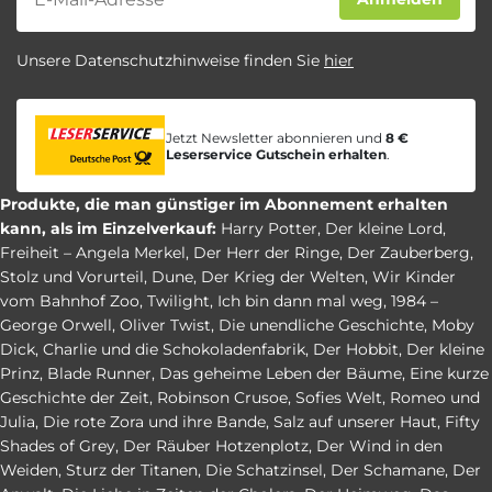
Unsere Datenschutzhinweise finden Sie
hier
Jetzt Newsletter abonnieren und
8 €
Leserservice Gutschein erhalten
.
Produkte, die man günstiger im Abonnement erhalten
kann, als im Einzelverkauf:
Harry Potter
,
Der kleine Lord
,
Freiheit – Angela Merkel
,
Der Herr der Ringe
,
Der Zauberberg
,
Stolz und Vorurteil
,
Dune
,
Der Krieg der Welten
,
Wir Kinder
vom Bahnhof Zoo
,
Twilight
,
Ich bin dann mal weg
,
1984 –
George Orwell
,
Oliver Twist
,
Die unendliche Geschichte
,
Moby
Dick
,
Charlie und die Schokoladenfabrik
,
Der Hobbit
,
Der kleine
Prinz
,
Blade Runner
,
Das geheime Leben der Bäume
,
Eine kurze
Geschichte der Zeit
,
Robinson Crusoe
,
Sofies Welt
,
Romeo und
Julia
,
Die rote Zora und ihre Bande
,
Salz auf unserer Haut
,
Fifty
Shades of Grey
,
Der Räuber Hotzenplotz
,
Der Wind in den
Weiden
,
Sturz der Titanen
,
Die Schatzinsel
,
Der Schamane
,
Der