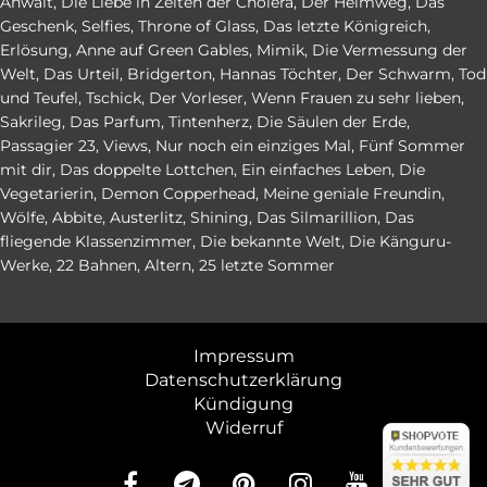
Anwalt
,
Die Liebe in Zeiten der Cholera
,
Der Heimweg
,
Das
Geschenk
,
Selfies
,
Throne of Glass
,
Das letzte Königreich
,
Erlösung
,
Anne auf Green Gables
,
Mimik
,
Die Vermessung der
Welt
,
Das Urteil
,
Bridgerton
,
Hannas Töchter
,
Der Schwarm
,
Tod
und Teufel
,
Tschick
,
Der Vorleser
,
Wenn Frauen zu sehr lieben
,
Sakrileg
,
Das Parfum
,
Tintenherz
,
Die Säulen der Erde
,
Passagier 23
,
Views
,
Nur noch ein einziges Mal
,
Fünf Sommer
mit dir
,
Das doppelte Lottchen
,
Ein einfaches Leben
,
Die
Vegetarierin
,
Demon Copperhead
,
Meine geniale Freundin
,
Wölfe
,
Abbite
,
Austerlitz
,
Shining
,
Das Silmarillion
,
Das
fliegende Klassenzimmer
,
Die bekannte Welt
,
Die Känguru-
Werke
,
22 Bahnen
,
Altern
,
25 letzte Sommer
Impressum
Datenschutzerklärung
Kündigung
Widerruf
abo24.d
abo24.d
4.84 (en