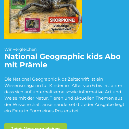
Blumen Abo
Dating App Abo
eBook Abo
Fahrrad Abo
Wir vergleichen
National Geographic kids
Abo
mit Prämie
Fitness Abo
Hörbuch Abo
Die National Geographic kids Zeitschrift ist ein
Wissensmagazin für Kinder im Alter von 6 bis 14 Jahren,
dass sich auf unterhaltsame sowie informative Art und
Kino Abo
Kochbox Abo
Weise mit der Natur, Tieren und aktuellen Themen aus
der Wissenschaft auseinandersetzt. Jeder Ausgabe liegt
ein Extra in Form eines Posters bei.
Musik-Streaming Abo
Pay TV Abo
Jetzt Abos vergleichen