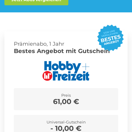
Roller Abo
Schmuck Abo
Prämienabo, 1 Jahr
Sprachlern App Abo
Streaming Abo
Bestes Angebot mit Gutschein
Zeitschriften Abo
Süßigkeiten Abo
Preis
News
61,00 €
Login
Universal-Gutschein
- 10,00 €