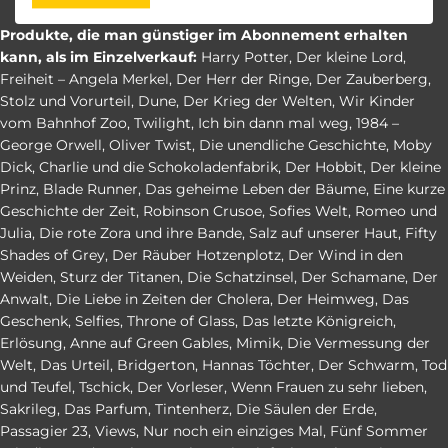
Produkte, die man günstiger im Abonnement erhalten
kann, als im Einzelverkauf:
Harry Potter
,
Der kleine Lord
,
Freiheit – Angela Merkel
,
Der Herr der Ringe
,
Der Zauberberg
,
Stolz und Vorurteil
,
Dune
,
Der Krieg der Welten
,
Wir Kinder
vom Bahnhof Zoo
,
Twilight
,
Ich bin dann mal weg
,
1984 –
George Orwell
,
Oliver Twist
,
Die unendliche Geschichte
,
Moby
Dick
,
Charlie und die Schokoladenfabrik
,
Der Hobbit
,
Der kleine
Prinz
,
Blade Runner
,
Das geheime Leben der Bäume
,
Eine kurze
Geschichte der Zeit
,
Robinson Crusoe
,
Sofies Welt
,
Romeo und
Julia
,
Die rote Zora und ihre Bande
,
Salz auf unserer Haut
,
Fifty
Shades of Grey
,
Der Räuber Hotzenplotz
,
Der Wind in den
Weiden
,
Sturz der Titanen
,
Die Schatzinsel
,
Der Schamane
,
Der
Anwalt
,
Die Liebe in Zeiten der Cholera
,
Der Heimweg
,
Das
Geschenk
,
Selfies
,
Throne of Glass
,
Das letzte Königreich
,
Erlösung
,
Anne auf Green Gables
,
Mimik
,
Die Vermessung der
Welt
,
Das Urteil
,
Bridgerton
,
Hannas Töchter
,
Der Schwarm
,
Tod
und Teufel
,
Tschick
,
Der Vorleser
,
Wenn Frauen zu sehr lieben
,
Sakrileg
,
Das Parfum
,
Tintenherz
,
Die Säulen der Erde
,
Passagier 23
,
Views
,
Nur noch ein einziges Mal
,
Fünf Sommer