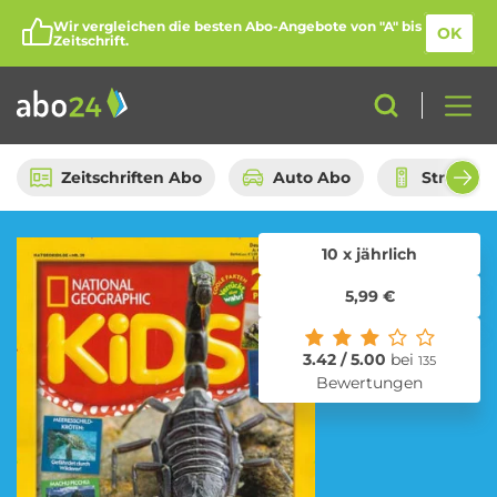
Wir vergleichen die besten Abo-Angebote von "A" bis
OK
Zeitschrift.
Zeitschriften Abo
Auto Abo
Streami
10 x jährlich
Abo-Kategorien
5,99 €
Amazon Spar-Abo
Auto Abo
3.42 / 5.00
bei
135
Bewertungen
Beauty Box Abo
Bio Box Abo