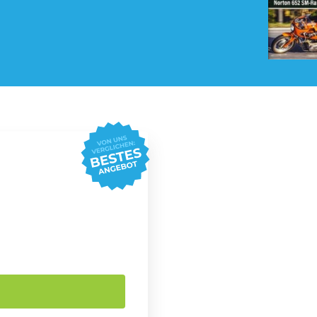
Pay TV Abo
Roller Abo
Streaming Abo
Süßigkeiten Abo