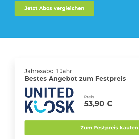
Jetzt Abos vergleichen
Musik-Streaming Abo
Sprachlern App Abo
Jahresabo, 1 Jahr
Bestes Angebot zum Festpreis
Preis
53,90 €
Zum Festpreis kaufen