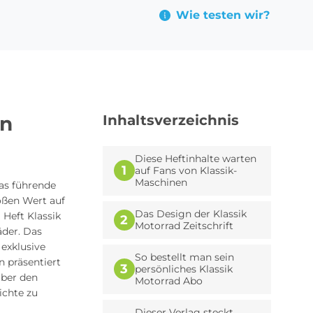
Wie testen wir?
on
Inhaltsverzeichnis
Diese Heftinhalte warten
1
auf Fans von Klassik-
Maschinen
das führende
oßen Wert auf
Das Design der Klassik
 Heft Klassik
2
Motorrad Zeitschrift
äder. Das
 exklusive
So bestellt man sein
 präsentiert
3
persönliches Klassik
über den
Motorrad Abo
ichte zu
Dieser Verlag steckt