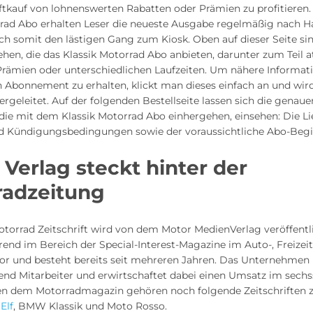
ftkauf von lohnenswerten Rabatten oder Prämien zu profitieren.
rrad Abo erhalten Leser die neueste Ausgabe regelmäßig nach Ha
ch somit den lästigen Gang zum Kiosk. Oben auf dieser Seite si
ehen, die das Klassik Motorrad Abo anbieten, darunter zum Teil a
Prämien oder unterschiedlichen Laufzeiten. Um nähere Informa
 Abonnement zu erhalten, klickt man dieses einfach an und wi
ergeleitet. Auf der folgenden Bestellseite lassen sich die genaue
die mit dem Klassik Motorrad Abo einhergehen, einsehen: Die Lie
d Kündigungsbedingungen sowie der voraussichtliche Abo-Begi
 Verlag steckt hinter der
radzeitung
otorrad Zeitschrift wird von dem Motor MedienVerlag veröffentl
hrend im Bereich der Special-Interest-Magazine im Auto-, Freizei
or und besteht bereits seit mehreren Jahren. Das Unternehmen 
end Mitarbeiter und erwirtschaftet dabei einen Umsatz im sechs
en dem Motorradmagazin gehören noch folgende Zeitschriften 
Elf
, BMW Klassik und Moto Rosso.