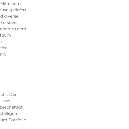
 Mit einem
use geliefert
nd diverse
ttraktive
tionen zu dem
rd zum
n
fer-,
nn.
icht. Der
t- und
beschäftigt
stelligen
zum Portfolio