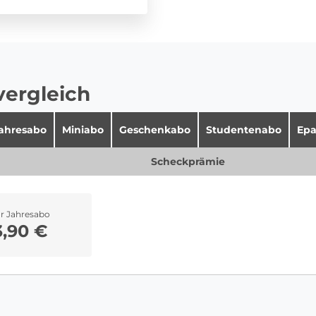
vergleich
jahresabo
Miniabo
Geschenkabo
Studentenabo
Epa
Scheckprämie
hr Jahresabo
3,90 €