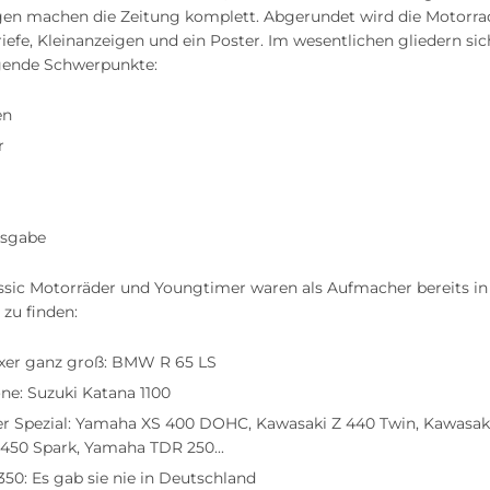
gen machen die Zeitung komplett. Abgerundet wird die Motorrad
iefe, Kleinanzeigen und ein Poster. Im wesentlichen gliedern si
lgende Schwerpunkte:
en
r
usgabe
ssic Motorräder und Youngtimer waren als Aufmacher bereits i
zu finden:
oxer ganz groß: BMW R 65 LS
ne: Suzuki Katana 1100
r Spezial: Yamaha XS 400 DOHC, Kawasaki Z 440 Twin, Kawasaki
450 Spark, Yamaha TDR 250...
50: Es gab sie nie in Deutschland