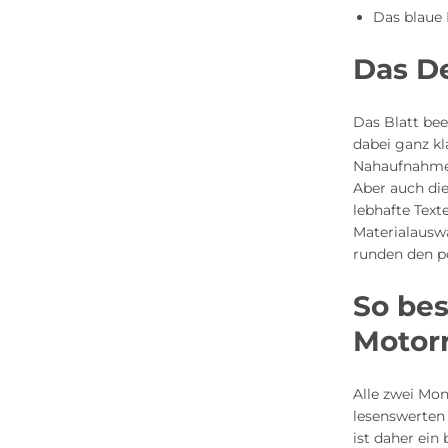
Das blau
Das De
Das Blatt bee
dabei ganz k
Nahaufnahmen
Aber auch di
lebhafte Text
Materialauswa
runden den p
So bes
Motor
Alle zwei Mon
lesenswerten
ist daher ei