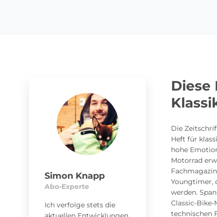
Diese 
Klass
Die Zeitschri
Heft für kla
hohe Emotiona
Motorrad erwa
Fachmagazin b
Simon Knapp
Youngtimer, 
Abo-Experte
werden. Span
Classic-Bike-
Ich verfolge stets die
technischen F
aktuellen Entwicklungen