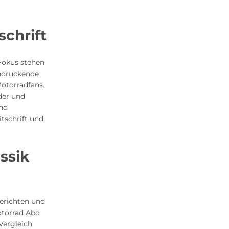
schrift
 Fokus stehen
indruckende
otorradfans.
der und
und
tschrift und
ssik
Berichten und
otorrad Abo
Vergleich