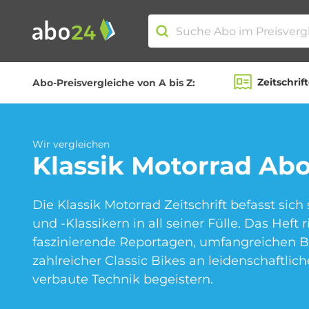
Zeitschrif
Abo-Preisvergleiche von A bis Z:
Abo-Kategorien
Wir vergleichen
Amazon Spar-Abo
Klassik Motorrad
Abo
Die Klassik Motorrad Zeitschrift befasst sic
und -Klassikern in all seiner Fülle. Das Heft 
Blumen Abo
faszinierende Reportagen, umfangreichen B
zahlreicher Classic Bikes an leidenschaftlich
verbaute Technik begeistern.
Fitness Abo