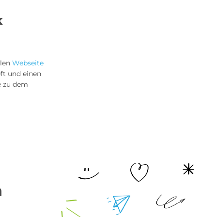
k
llen
Webseite
ft und einen
te zu dem
n