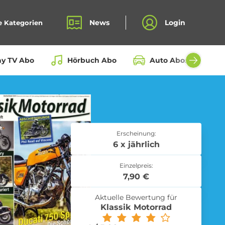
News
Login
e Kategorien
ay TV Abo
Hörbuch Abo
Auto Abos aller Hers
Bio Box Abo
Erscheinung:
6 x jährlich
Einzelpreis:
Fahrrad Abo
7,90 €
Aktuelle Bewertung für
Klassik Motorrad
Kochbox Abo