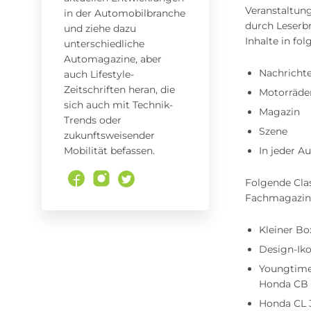
Veranstaltun
in der Automobilbranche
durch Leserbr
und ziehe dazu
Inhalte in fo
unterschiedliche
Automagazine, aber
Nachricht
auch Lifestyle-
Zeitschriften heran, die
Motorräde
sich auch mit Technik-
Magazin
Trends oder
Szene
zukunftsweisender
Mobilität befassen.
In jeder A
Folgende Cla
Fachmagazin 
Kleiner B
Design-Iko
Youngtime
Honda CB 
Honda CL 3