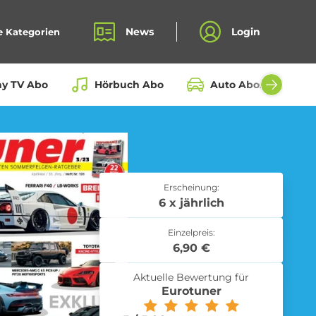
News
Login
e Kategorien
ay TV Abo
Hörbuch Abo
Auto Abos aller Hers
Bio Box Abo
Erscheinung:
6 x jährlich
Einzelpreis:
Fahrrad Abo
6,90 €
Aktuelle Bewertung für
Eurotuner
Kochbox Abo