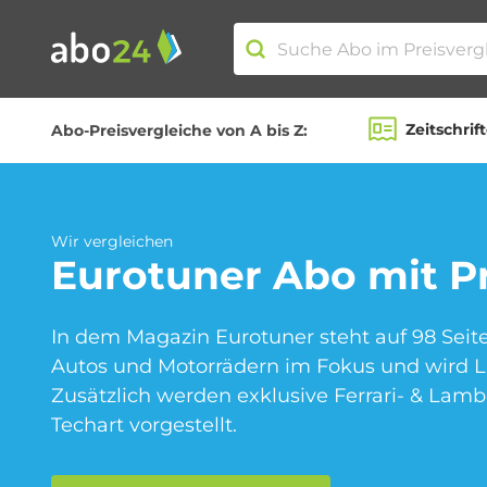
Zeitschrif
Abo-Preisvergleiche von A bis Z:
Abo-Kategorien
Amazon Spar-Abo
Wir vergleichen
Eurotuner
Abo mit P
In dem Magazin Eurotuner steht auf 98 Sei
Blumen Abo
Autos und Motorrädern im Fokus und wird L
Zusätzlich werden exklusive Ferrari- & Lam
Techart vorgestellt.
Fitness Abo