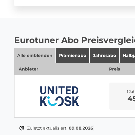
Eurotuner Abo Preisvergle
Alle einblenden
Prämienabo
Jahresabo
Halb
Anbieter
Preis
1 Ja
4
Zuletzt aktualisiert:
09.08.2026