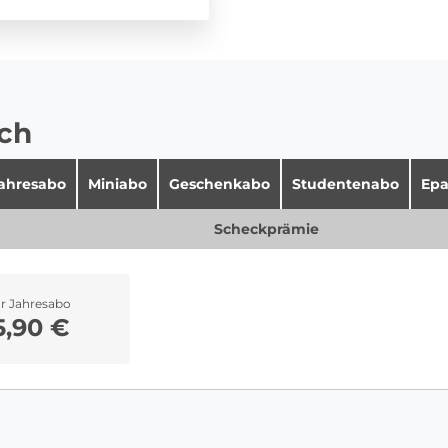
ich
jahresabo
Miniabo
Geschenkabo
Studentenabo
Epa
Scheckprämie
hr Jahresabo
5,90 €