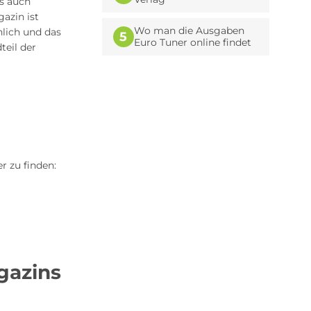
ls auch
azin ist
Wo man die Ausgaben
nlich und das
5
Euro Tuner online findet
teil der
r zu finden:
gazins