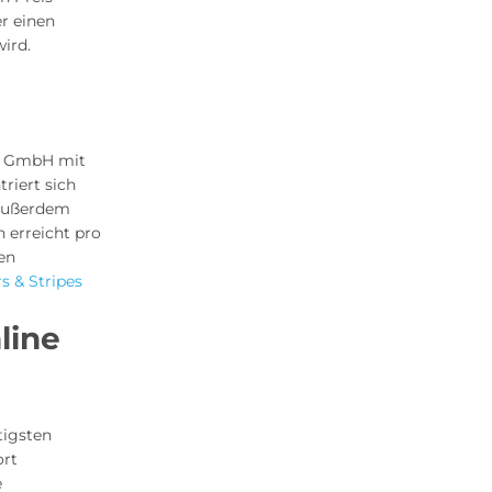
r einen
ird.
ag GmbH mit
riert sich
 Außerdem
 erreicht pro
en
s & Stripes
line
tigsten
ort
e