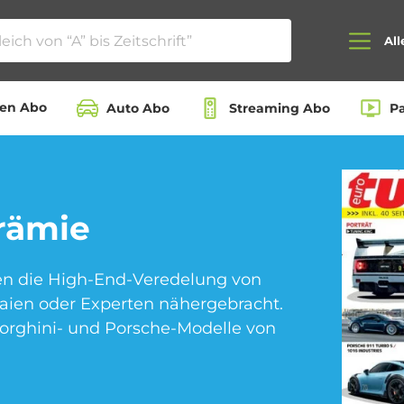
All
ten Abo
Auto Abo
Streaming Abo
P
Auto Abo
Beauty Box Abo
rämie
ten die High-End-Veredelung von
Dating App Abo
eBook Abo
aien oder Experten nähergebracht.
borghini- und Porsche-Modelle von
Hörbuch Abo
Kino Abo