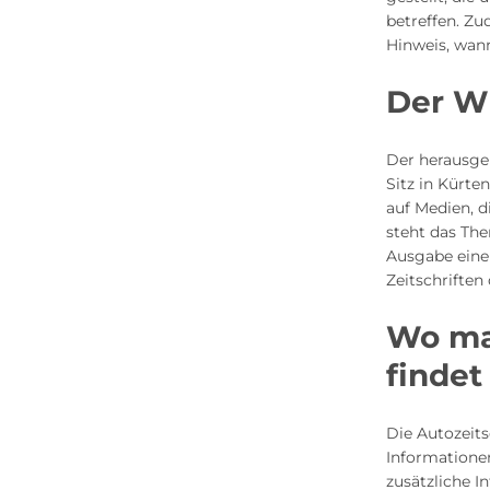
betreffen. Z
Hinweis, wan
Der W
Der herausge
Sitz in Kürt
auf Medien, 
steht das Th
Ausgabe eine
Zeitschrifte
Wo ma
findet
Die Autozeits
Informatione
zusätzliche 