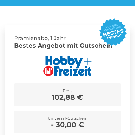
Roller Abo
Schmuck Abo
Prämienabo, 1 Jahr
Bestes Angebot mit Gutschein
Sprachlern App Abo
Streaming Abo
Zeitschriften Abo
Süßigkeiten Abo
Preis
102,88 €
News
Login
Universal-Gutschein
- 30,00 €