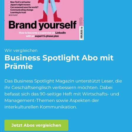
Blumen Abo
Dating App Abo
eBook Abo
Fahrrad Abo
Wir vergleichen
Business Spotlight
Abo mit
Prämie
Fitness Abo
Hörbuch Abo
Das Business Spotlight Magazin unterstützt Leser, die
ihr Geschäftsenglisch verbessern möchten. Dabei
befasst sich das 90-seitige Heft mit Wirtschafts- und
Kino Abo
Kochbox Abo
Management-Themen sowie Aspekten der
interkulturellen Kommunikation.
Musik-Streaming Abo
Pay TV Abo
Jetzt Abos vergleichen