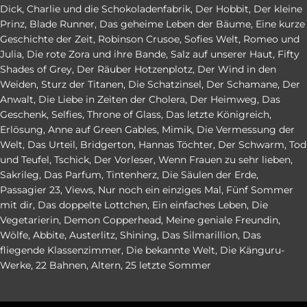
Dick
,
Charlie und die Schokoladenfabrik
,
Der Hobbit
,
Der kleine
Prinz
,
Blade Runner
,
Das geheime Leben der Bäume
,
Eine kurze
Geschichte der Zeit
,
Robinson Crusoe
,
Sofies Welt
,
Romeo und
Julia
,
Die rote Zora und ihre Bande
,
Salz auf unserer Haut
,
Fifty
Shades of Grey
,
Der Räuber Hotzenplotz
,
Der Wind in den
Weiden
,
Sturz der Titanen
,
Die Schatzinsel
,
Der Schamane
,
Der
Anwalt
,
Die Liebe in Zeiten der Cholera
,
Der Heimweg
,
Das
Geschenk
,
Selfies
,
Throne of Glass
,
Das letzte Königreich
,
Erlösung
,
Anne auf Green Gables
,
Mimik
,
Die Vermessung der
Welt
,
Das Urteil
,
Bridgerton
,
Hannas Töchter
,
Der Schwarm
,
Tod
und Teufel
,
Tschick
,
Der Vorleser
,
Wenn Frauen zu sehr lieben
,
Sakrileg
,
Das Parfum
,
Tintenherz
,
Die Säulen der Erde
,
Passagier 23
,
Views
,
Nur noch ein einziges Mal
,
Fünf Sommer
mit dir
,
Das doppelte Lottchen
,
Ein einfaches Leben
,
Die
Vegetarierin
,
Demon Copperhead
,
Meine geniale Freundin
,
Wölfe
,
Abbite
,
Austerlitz
,
Shining
,
Das Silmarillion
,
Das
fliegende Klassenzimmer
,
Die bekannte Welt
,
Die Känguru-
Werke
,
22 Bahnen
,
Altern
,
25 letzte Sommer