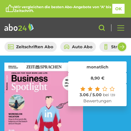
Wir vergleichen die besten Abo-Angebote von "A" bis
OK
Zeitschrift.
Zeitschriften Abo
Auto Abo
Streami
monatlich
Abo-Kategorien
8,90 €
Amazon Spar-Abo
Auto Abo
3.06 / 5.00
bei
139
Bewertungen
Beauty Box Abo
Bio Box Abo