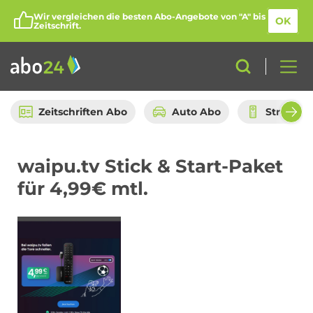
Wir vergleichen die besten Abo-Angebote von "A" bis
OK
Zeitschrift.
Zeitschriften Abo
Auto Abo
Streami
Abo-Kategorien
waipu.tv Stick & Start-Paket
für 4,99€ mtl.
Amazon Spar-Abo
Auto Abo
Beauty Box Abo
Bio Box Abo