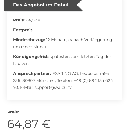
Das Angebot im Detail
Roller Abo
Schmuck Abo
Preis:
64,87 €
Festpreis
Mindestbezug:
12 Monate, danach Verlängerung
Sprachlern App Abo
Streaming Abo
um einen Monat
Kündigungsfrist:
spätestens am letzten Tag der
Laufzeit
Zeitschriften Abo
Süßigkeiten Abo
Ansprechpartner:
EXARING AG, Leopoldstraße
236, 80807 München, Telefon: +49 (0) 89 2154 624
70, E-Mail:
support@waipu.tv
News
Login
Preis:
64,87 €