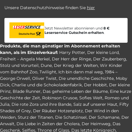
Unsere Datenschutzhinweise finden Sie
hier
Jetzt Newsletter abonnieren und
8 €
Leserservice Gutschein erhalten
.
Produkte, die man günstiger im Abonnement erhalten
kann, als im Einzelverkauf:
Harry Potter
,
Der kleine Lord
,
Freiheit – Angela Merkel
,
Der Herr der Ringe
,
Der Zauberberg
,
Stolz und Vorurteil
,
Dune
,
Der Krieg der Welten
,
Wir Kinder
vom Bahnhof Zoo
,
Twilight
,
Ich bin dann mal weg
,
1984 –
George Orwell
,
Oliver Twist
,
Die unendliche Geschichte
,
Moby
Dick
,
Charlie und die Schokoladenfabrik
,
Der Hobbit
,
Der kleine
Prinz
,
Blade Runner
,
Das geheime Leben der Bäume
,
Eine kurze
Geschichte der Zeit
,
Robinson Crusoe
,
Sofies Welt
,
Romeo und
Julia
,
Die rote Zora und ihre Bande
,
Salz auf unserer Haut
,
Fifty
Shades of Grey
,
Der Räuber Hotzenplotz
,
Der Wind in den
Weiden
,
Sturz der Titanen
,
Die Schatzinsel
,
Der Schamane
,
Der
Anwalt
,
Die Liebe in Zeiten der Cholera
,
Der Heimweg
,
Das
Geschenk
,
Selfies
,
Throne of Glass
,
Das letzte Königreich
,