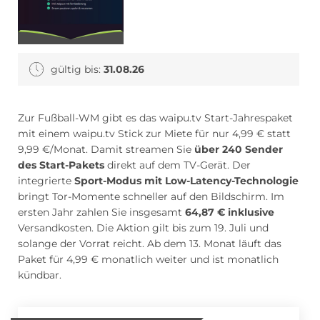
Blumen Abo
Dating App Abo
gültig bis:
31.08.26
eBook Abo
Fahrrad Abo
Zur Fußball-WM gibt es das waipu.tv Start-Jahrespaket
mit einem waipu.tv Stick zur Miete für nur 4,99 € statt
9,99 €/Monat. Damit streamen Sie
über 240 Sender
des Start-Pakets
direkt auf dem TV-Gerät. Der
Fitness Abo
Hörbuch Abo
integrierte
Sport-Modus mit Low-Latency-Technologie
bringt Tor-Momente schneller auf den Bildschirm. Im
ersten Jahr zahlen Sie insgesamt
64,87 € inklusive
Versandkosten. Die Aktion gilt bis zum 19. Juli und
Kino Abo
Kochbox Abo
solange der Vorrat reicht. Ab dem 13. Monat läuft das
Paket für 4,99 € monatlich weiter und ist monatlich
kündbar.
Musik-Streaming Abo
Pay TV Abo