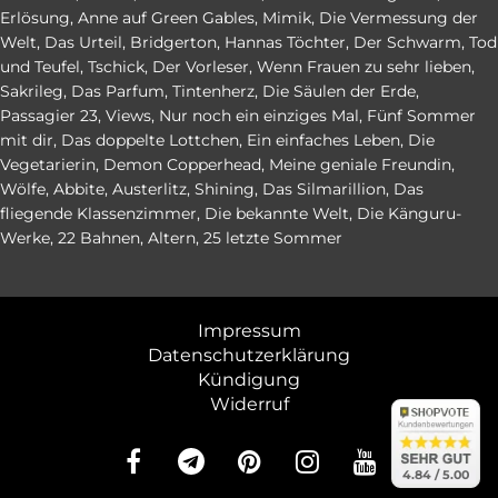
Erlösung
,
Anne auf Green Gables
,
Mimik
,
Die Vermessung der
Welt
,
Das Urteil
,
Bridgerton
,
Hannas Töchter
,
Der Schwarm
,
Tod
und Teufel
,
Tschick
,
Der Vorleser
,
Wenn Frauen zu sehr lieben
,
Sakrileg
,
Das Parfum
,
Tintenherz
,
Die Säulen der Erde
,
Passagier 23
,
Views
,
Nur noch ein einziges Mal
,
Fünf Sommer
mit dir
,
Das doppelte Lottchen
,
Ein einfaches Leben
,
Die
Vegetarierin
,
Demon Copperhead
,
Meine geniale Freundin
,
Wölfe
,
Abbite
,
Austerlitz
,
Shining
,
Das Silmarillion
,
Das
fliegende Klassenzimmer
,
Die bekannte Welt
,
Die Känguru-
Werke
,
22 Bahnen
,
Altern
,
25 letzte Sommer
Impressum
Datenschutzerklärung
Kündigung
Widerruf
abo24.d
abo24.d
4.84 (en
4.84 / 5.00