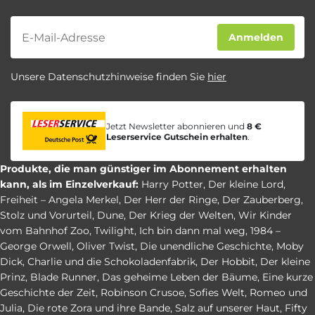
Newsletter
Anmelden
Unsere Datenschutzhinweise finden Sie
hier
Jetzt Newsletter abonnieren und
8 €
Leserservice Gutschein erhalten
.
Produkte, die man günstiger im Abonnement erhalten
kann, als im Einzelverkauf:
Harry Potter
,
Der kleine Lord
,
Freiheit – Angela Merkel
,
Der Herr der Ringe
,
Der Zauberberg
,
Stolz und Vorurteil
,
Dune
,
Der Krieg der Welten
,
Wir Kinder
vom Bahnhof Zoo
,
Twilight
,
Ich bin dann mal weg
,
1984 –
George Orwell
,
Oliver Twist
,
Die unendliche Geschichte
,
Moby
Dick
,
Charlie und die Schokoladenfabrik
,
Der Hobbit
,
Der kleine
Prinz
,
Blade Runner
,
Das geheime Leben der Bäume
,
Eine kurze
Geschichte der Zeit
,
Robinson Crusoe
,
Sofies Welt
,
Romeo und
Julia
,
Die rote Zora und ihre Bande
,
Salz auf unserer Haut
,
Fifty