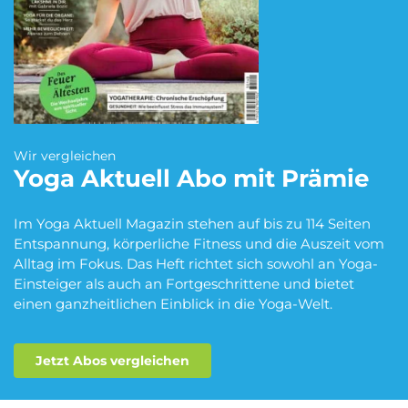
Blumen Abo
Dating App Abo
eBook Abo
Fahrrad Abo
Wir vergleichen
Yoga Aktuell
Abo mit Prämie
Fitness Abo
Hörbuch Abo
Im Yoga Aktuell Magazin stehen auf bis zu 114 Seiten
Entspannung, körperliche Fitness und die Auszeit vom
Alltag im Fokus. Das Heft richtet sich sowohl an Yoga-
Einsteiger als auch an Fortgeschrittene und bietet
Kino Abo
Kochbox Abo
einen ganzheitlichen Einblick in die Yoga-Welt.
Jetzt Abos vergleichen
Musik-Streaming Abo
Pay TV Abo