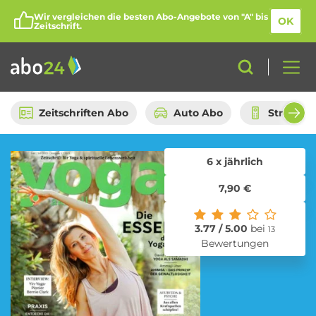
Wir vergleichen die besten Abo-Angebote von "A" bis
OK
Zeitschrift.
Zeitschriften Abo
Auto Abo
Streami
6 x jährlich
Abo-Kategorien
7,90 €
Amazon Spar-Abo
Auto Abo
3.77 / 5.00
bei
13
Bewertungen
Beauty Box Abo
Bio Box Abo