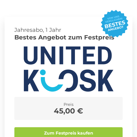
Roller Abo
Schmuck Abo
Jahresabo, 1 Jahr
Bestes Angebot zum Festpreis
Sprachlern App Abo
Streaming Abo
Zeitschriften Abo
Süßigkeiten Abo
News
Preis
45,00 €
Login
Zum Festpreis kaufen