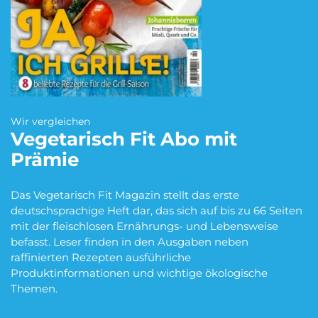
Blumen Abo
Dating App Abo
eBook Abo
Fahrrad Abo
Wir vergleichen
Vegetarisch Fit
Abo mit
Prämie
Fitness Abo
Hörbuch Abo
Das Vegetarisch Fit Magazin stellt das erste
deutschsprachige Heft dar, das sich auf bis zu 66 Seiten
mit der fleischlosen Ernährungs- und Lebensweise
Kino Abo
Kochbox Abo
befasst. Leser finden in den Ausgaben neben
raffinierten Rezepten ausführliche
Produktinformationen und wichtige ökologische
Themen.
Musik-Streaming Abo
Pay TV Abo