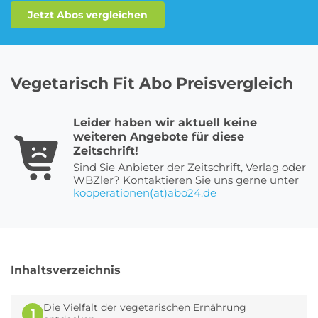
Jetzt Abos vergleichen
Roller Abo
Schmuck Abo
Vegetarisch Fit Abo Preisvergleich
Sprachlern App Abo
Streaming Abo
Leider haben wir aktuell keine
weiteren Angebote für diese
Zeitschrift!
Sind Sie Anbieter der Zeitschrift, Verlag oder
Zeitschriften Abo
Süßigkeiten Abo
WBZler? Kontaktieren Sie uns gerne unter
kooperationen(at)abo24.de
News
Login
Inhaltsverzeichnis
Die Vielfalt der vegetarischen Ernährung
1