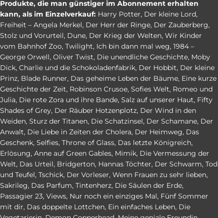
Produkte, die man günstiger im Abonnement erhalten
kann, als im Einzelverkauf:
Harry Potter
,
Der kleine Lord
,
Freiheit – Angela Merkel
,
Der Herr der Ringe
,
Der Zauberberg
,
Stolz und Vorurteil
,
Dune
,
Der Krieg der Welten
,
Wir Kinder
vom Bahnhof Zoo
,
Twilight
,
Ich bin dann mal weg
,
1984 –
George Orwell
,
Oliver Twist
,
Die unendliche Geschichte
,
Moby
Dick
,
Charlie und die Schokoladenfabrik
,
Der Hobbit
,
Der kleine
Prinz
,
Blade Runner
,
Das geheime Leben der Bäume
,
Eine kurze
Geschichte der Zeit
,
Robinson Crusoe
,
Sofies Welt
,
Romeo und
Julia
,
Die rote Zora und ihre Bande
,
Salz auf unserer Haut
,
Fifty
Shades of Grey
,
Der Räuber Hotzenplotz
,
Der Wind in den
Weiden
,
Sturz der Titanen
,
Die Schatzinsel
,
Der Schamane
,
Der
Anwalt
,
Die Liebe in Zeiten der Cholera
,
Der Heimweg
,
Das
Geschenk
,
Selfies
,
Throne of Glass
,
Das letzte Königreich
,
Erlösung
,
Anne auf Green Gables
,
Mimik
,
Die Vermessung der
Welt
,
Das Urteil
,
Bridgerton
,
Hannas Töchter
,
Der Schwarm
,
Tod
und Teufel
,
Tschick
,
Der Vorleser
,
Wenn Frauen zu sehr lieben
,
Sakrileg
,
Das Parfum
,
Tintenherz
,
Die Säulen der Erde
,
Passagier 23
,
Views
,
Nur noch ein einziges Mal
,
Fünf Sommer
mit dir
,
Das doppelte Lottchen
,
Ein einfaches Leben
,
Die
Vegetarierin
,
Demon Copperhead
,
Meine geniale Freundin
,