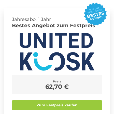
Roller Abo
Schmuck Abo
Jahresabo, 1 Jahr
Bestes Angebot zum Festpreis
Sprachlern App Abo
Streaming Abo
Zeitschriften Abo
Süßigkeiten Abo
Preis
News
62,70 €
Login
Zum Festpreis kaufen