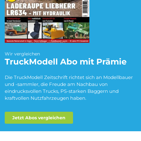
Blumen Abo
Dating App Abo
eBook Abo
Fahrrad Abo
Wir vergleichen
TruckModell
Abo mit Prämie
Fitness Abo
Hörbuch Abo
Die TruckModell Zeitschrift richtet sich an Modellbauer
und -sammler, die Freude am Nachbau von
eindrucksvollen Trucks, PS-starken Baggern und
kraftvollen Nutzfahrzeugen haben.
Kino Abo
Kochbox Abo
Jetzt Abos vergleichen
Musik-Streaming Abo
Pay TV Abo