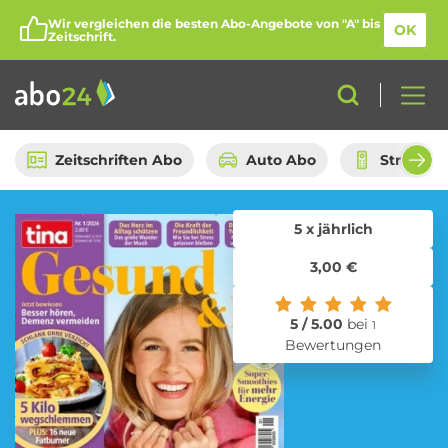
Wir vergleichen die besten Abo-Angebote von "A" bis
OK
Zeitschrift.
Zeitschriften Abo
Auto Abo
Streami
5 x jährlich
Abo-Kategorien
3,00 €
Amazon Spar-Abo
Auto Abo
5 / 5.00
bei
1
Bewertungen
Beauty Box Abo
Bio Box Abo