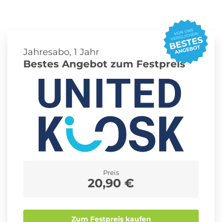
Roller Abo
Schmuck Abo
Jahresabo, 1 Jahr
Bestes Angebot zum Festpreis
Sprachlern App Abo
Streaming Abo
Zeitschriften Abo
Süßigkeiten Abo
News
Preis
20,90 €
Login
Zum Festpreis kaufen