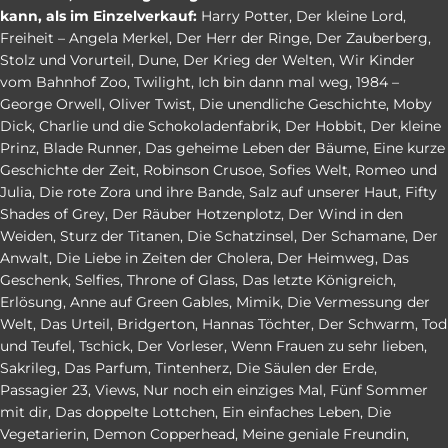
kann, als im Einzelverkauf:
Harry Potter
,
Der kleine Lord
,
Freiheit – Angela Merkel
,
Der Herr der Ringe
,
Der Zauberberg
,
Stolz und Vorurteil
,
Dune
,
Der Krieg der Welten
,
Wir Kinder
vom Bahnhof Zoo
,
Twilight
,
Ich bin dann mal weg
,
1984 –
George Orwell
,
Oliver Twist
,
Die unendliche Geschichte
,
Moby
Dick
,
Charlie und die Schokoladenfabrik
,
Der Hobbit
,
Der kleine
Prinz
,
Blade Runner
,
Das geheime Leben der Bäume
,
Eine kurze
Geschichte der Zeit
,
Robinson Crusoe
,
Sofies Welt
,
Romeo und
Julia
,
Die rote Zora und ihre Bande
,
Salz auf unserer Haut
,
Fifty
Shades of Grey
,
Der Räuber Hotzenplotz
,
Der Wind in den
Weiden
,
Sturz der Titanen
,
Die Schatzinsel
,
Der Schamane
,
Der
Anwalt
,
Die Liebe in Zeiten der Cholera
,
Der Heimweg
,
Das
Geschenk
,
Selfies
,
Throne of Glass
,
Das letzte Königreich
,
Erlösung
,
Anne auf Green Gables
,
Mimik
,
Die Vermessung der
Welt
,
Das Urteil
,
Bridgerton
,
Hannas Töchter
,
Der Schwarm
,
Tod
und Teufel
,
Tschick
,
Der Vorleser
,
Wenn Frauen zu sehr lieben
,
Sakrileg
,
Das Parfum
,
Tintenherz
,
Die Säulen der Erde
,
Passagier 23
,
Views
,
Nur noch ein einziges Mal
,
Fünf Sommer
mit dir
,
Das doppelte Lottchen
,
Ein einfaches Leben
,
Die
Vegetarierin
,
Demon Copperhead
,
Meine geniale Freundin
,