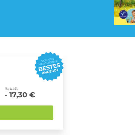
Pay TV Abo
Roller Abo
Streaming Abo
Süßigkeiten Abo
Rabatt
- 17,30 €