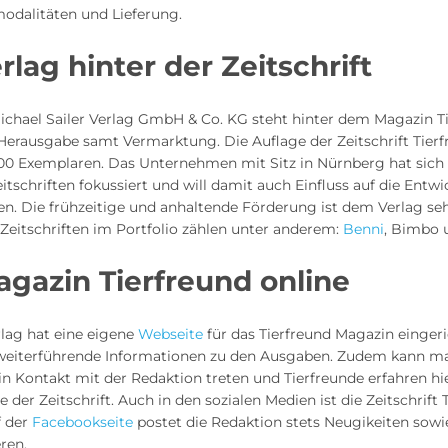
dalitäten und Lieferung.
rlag hinter der Zeitschrift
ichael Sailer Verlag GmbH & Co. KG steht hinter dem Magazin T
 Herausgabe samt Vermarktung. Die Auflage der Zeitschrift Tierf
000 Exemplaren. Das Unternehmen mit Sitz in Nürnberg hat sich 
tschriften fokussiert und will damit auch Einfluss auf die Entwi
n. Die frühzeitige und anhaltende Förderung ist dem Verlag seh
Zeitschriften im Portfolio zählen unter anderem:
Benni
, Bimbo
gazin Tierfreund online
rlag hat eine eigene
Webseite
für das Tierfreund Magazin eingeri
 weiterführende Informationen zu den Ausgaben. Zudem kann ma
 in Kontakt mit der Redaktion treten und Tierfreunde erfahren h
e der Zeitschrift. Auch in den sozialen Medien ist die Zeitschrift 
f der
Facebookseite
postet die Redaktion stets Neugikeiten sowi
eren.