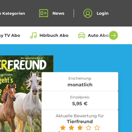
News
Login
e Kategorien
ay TV Abo
Hörbuch Abo
Auto Abos aller Hers
Bio Box Abo
Erscheinung:
monatlich
Einzelpreis:
Fahrrad Abo
5,95 €
Aktuelle Bewertung für
Tierfreund
Kochbox Abo