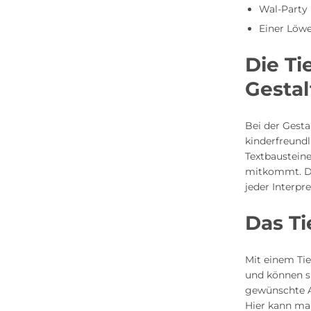
Wal-Party
Einer Löw
Die Ti
Gesta
Bei der Gesta
kinderfreund
Textbausteine
mitkommt. Dar
jeder Interpr
Das Ti
Mit einem Ti
und können s
gewünschte A
Hier kann ma