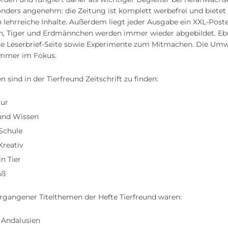
onders angenehm: die Zeitung ist komplett werbefrei und bietet
h lehrreiche Inhalte. Außerdem liegt jeder Ausgabe ein XXL-Poste
n, Tiger und Erdmännchen werden immer wieder abgebildet. Ebe
ine Leserbrief-Seite sowie Experimente zum Mitmachen. Die Um
immer im Fokus.
n sind in der Tierfreund Zeitschrift zu finden:
tur
und Wissen
 Schule
Kreativ
n Tier
aß
ergangener Titelthemen der Hefte Tierfreund waren:
 Andalusien