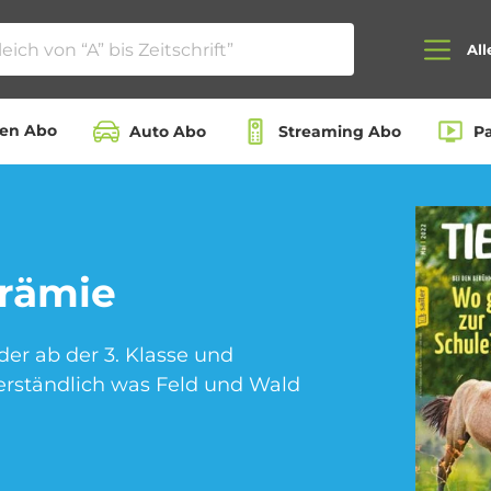
All
ten Abo
Auto Abo
Streaming Abo
P
Auto Abo
Beauty Box Abo
rämie
nder ab der 3. Klasse und
Dating App Abo
eBook Abo
verständlich was Feld und Wald
Hörbuch Abo
Kino Abo