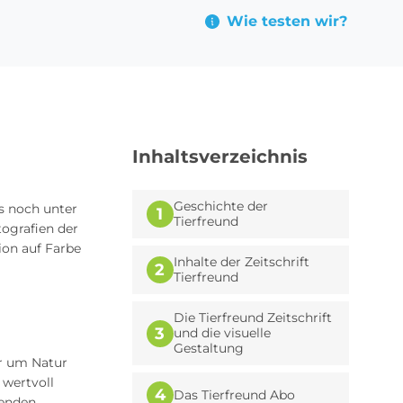
Wie testen wir?
Inhaltsverzeichnis
Geschichte der
s noch unter
1
Tierfreund
tografien der
tion auf Farbe
Inhalte der Zeitschrift
2
Tierfreund
Die Tierfreund Zeitschrift
3
und die visuelle
Gestaltung
r um Natur
 wertvoll
4
Das Tierfreund Abo
senden