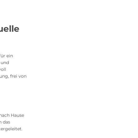
uelle
ür ein
n und
oll
ung, frei von
 nach Hause
n das
rgeleitet.