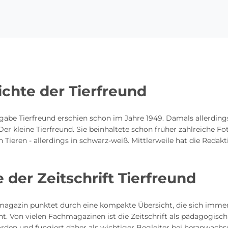
chte der Tierfreund
gabe Tierfreund erschien schon im Jahre 1949. Damals allerding
 kleine Tierfreund. Sie beinhaltete schon früher zahlreiche Fo
 Tieren - allerdings in schwarz-weiß. Mittlerweile hat die Redak
e der Zeitschrift Tierfreund
agazin punktet durch eine kompakte Übersicht, die sich imme
ht. Von vielen Fachmagazinen ist die Zeitschrift als pädagogisch
orden und fungiert daher als wichtiger Begleiter bei heranwach