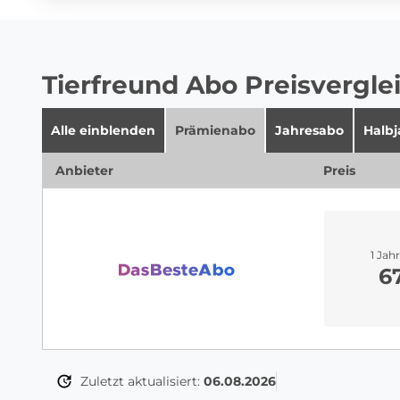
Tierfreund Abo Preisvergle
Alle einblenden
Prämienabo
Jahresabo
Halb
Anbieter
Preis
1 Jah
6
Zuletzt aktualisiert:
06.08.2026