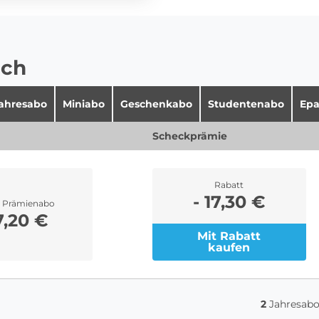
ich
jahresabo
Miniabo
Geschenkabo
Studentenabo
Epa
Scheckprämie
Rabatt
- 17,30 €
r Prämienabo
7,20 €
Mit Rabatt
kaufen
2
Jahresabo