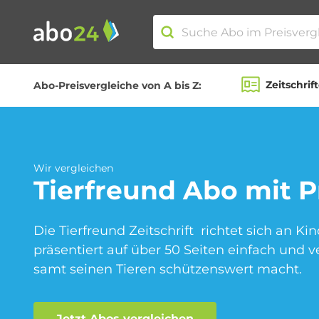
Zeitschrif
Abo-Preisvergleiche von A bis Z:
Abo-Kategorien
Amazon Spar-Abo
Wir vergleichen
Tierfreund
Abo mit P
Die Tierfreund Zeitschrift richtet sich an Ki
Blumen Abo
präsentiert auf über 50 Seiten einfach und 
samt seinen Tieren schützenswert macht.
Fitness Abo
Jetzt Abos vergleichen