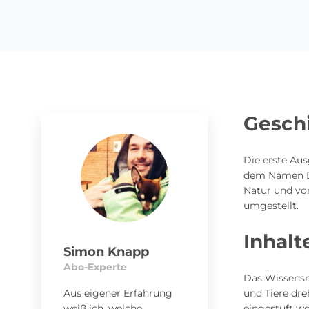
Geschi
Die erste Aus
dem Namen Der
Natur und von
umgestellt.
Inhalt
Simon Knapp
Abo-Experte
Das Wissensm
Aus eigener Erfahrung
und Tiere dre
weiß ich, welche
eingestuft w