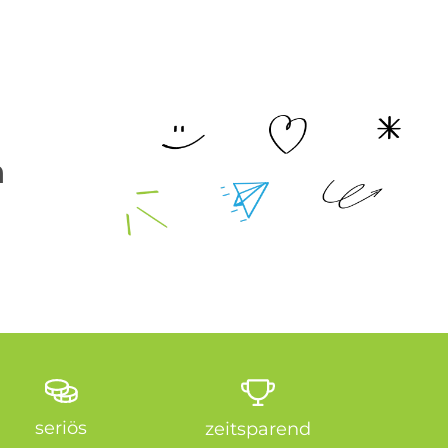
n
seriös
zeitsparend