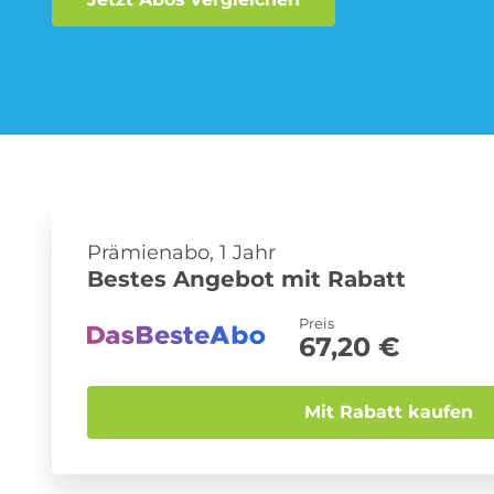
Musik-Streaming Abo
Sprachlern App Abo
Prämienabo, 1 Jahr
Bestes Angebot mit Rabatt
Preis
67,20 €
Mit Rabatt kaufen