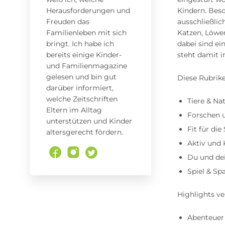
Herausforderungen und
Kindern. Bes
Freuden das
ausschließlic
Familienleben mit sich
Katzen, Löwe
bringt. Ich habe ich
dabei sind e
bereits einige Kinder-
steht damit 
und Familienmagazine
gelesen und bin gut
Diese Rubrike
darüber informiert,
welche Zeitschriften
Tiere & Na
Eltern im Alltag
Forschen 
unterstützen und Kinder
Fit für die
altersgerecht fördern.
Aktiv und 
Du und dei
Spiel & Sp
Highlights v
Abenteuer