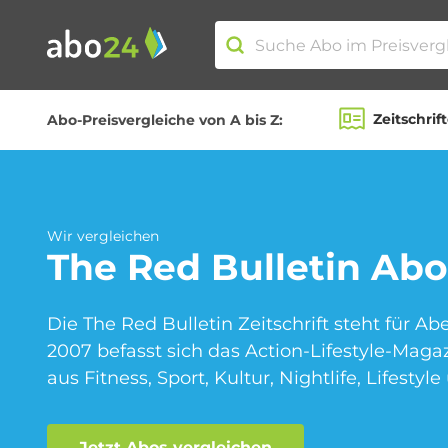
Zeitschrif
Abo-Preisvergleiche von A bis Z:
Abo-Kategorien
Amazon Spar-Abo
Wir vergleichen
The Red Bulletin
Abo
Die The Red Bulletin Zeitschrift steht für Ab
Blumen Abo
2007 befasst sich das Action-Lifestyle-Mag
aus Fitness, Sport, Kultur, Nightlife, Lifesty
Fitness Abo
Jetzt Abos vergleichen