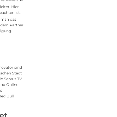
Webseite aus.
itet. Hier
achten ist.
t man das
i dem Partner
tigung.
novator sind
ischen Stadt
ie Servus TV
und Online-
as
Red Bull
et