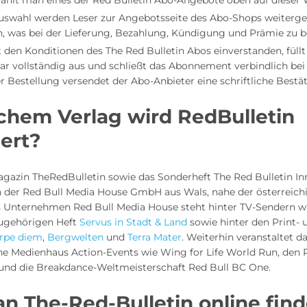
ählt man eines der Red Bulletin Abo-Angebote oben auf dieser 
uswahl werden Leser zur Angebotsseite des Abo-Shops weitergele
, was bei der Lieferung, Bezahlung, Kündigung und Prämie zu be
 den Konditionen des The Red Bulletin Abos einverstanden, füll
r vollständig aus und schließt das Abonnement verbindlich be
r Bestellung versendet der Abo-Anbieter eine schriftliche Bestä
chem Verlag wird RedBulletin
iert?
gazin TheRedBulletin sowie das Sonderheft The Red Bulletin In
n der Red Bull Media House GmbH aus Wals, nahe der österreich
s Unternehmen Red Bull Media House steht hinter TV-Sendern w
ugehörigen Heft
Servus in Stadt & Land
sowie hinter den Print- 
rpe diem
,
Bergwelten
und
Terra Mater
. Weiterhin veranstaltet d
he Medienhaus Action-Events wie Wing for Life World Run, den 
e und die Breakdance-Weltmeisterschaft Red Bull BC One.
 The-Red-Bulletin online find