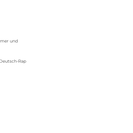
eamer und
 Deutsch-Rap
d