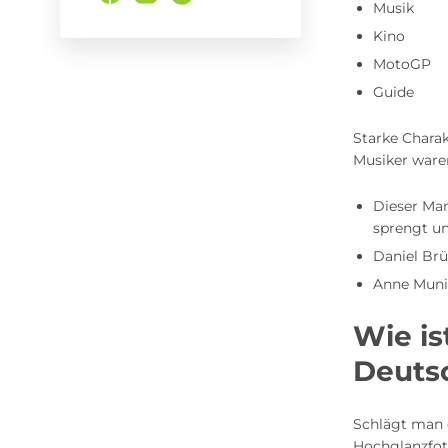
Musik
Kino
MotoGP
Guide
Starke Chara
Musiker waren
Dieser Ma
sprengt un
Daniel Brü
Anne Muni
Wie is
Deutsc
Schlägt man d
Hochglanzfot