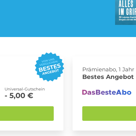
Pay TV Abo
Roller Abo
Streaming Abo
Süßigkeiten Abo
Prämienabo, 1 Jahr
Bestes Angebot 
Universal-Gutschein
- 5,00 €