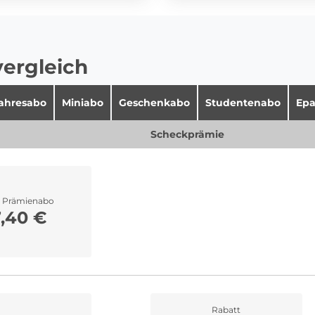
vergleich
jahresabo
Miniabo
Geschenkabo
Studentenabo
Epa
Scheckprämie
r Prämienabo
7,40 €
Rabatt