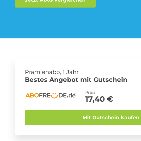
Musik-Streaming Abo
Sprachlern App Abo
Prämienabo, 1 Jahr
Bestes Angebot mit Gutschein
Preis
17,40 €
Mit Gutschein kaufen