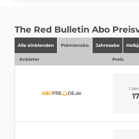
The Red Bulletin Abo Preis
Alle einblenden
Prämienabo
Jahresabo
Halb
Anbieter
Preis
1 Jah
1