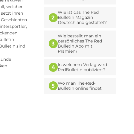
nen aktiven
ull, welcher
Wie ist das The Red
setzt ihren
2
Bulletin Magazin
n Geschichten
Deutschland gestaltet?
ntersportler,
uckenden
Wie bestellt man ein
ulletin
persönliches The Red
3
Bulletin sind
Bulletin Abo mit
Prämien?
esunde
In welchem Verlag wird
rken
4
RedBulletin publiziert?
Wo man The-Red-
5
Bulletin online findet