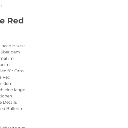
t.
he Red
s nach Hause
enüber dem
nmal im
 beim
en für Otto,
e Red
 in dem
ch eine lange
tionen
e Details
Red Bulletin