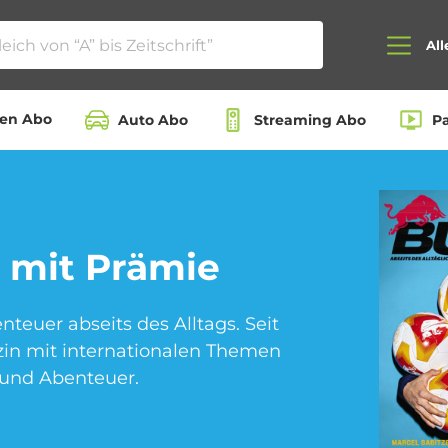
All
ten Abo
Auto Abo
Streaming Abo
P
Auto Abo
Beauty Box Abo
 mit Prämie
enteuer abseits des Alltags. Seit
Dating App Abo
eBook Abo
azin mit internationalen Themen
le und Abenteuer.
Hörbuch Abo
Kino Abo