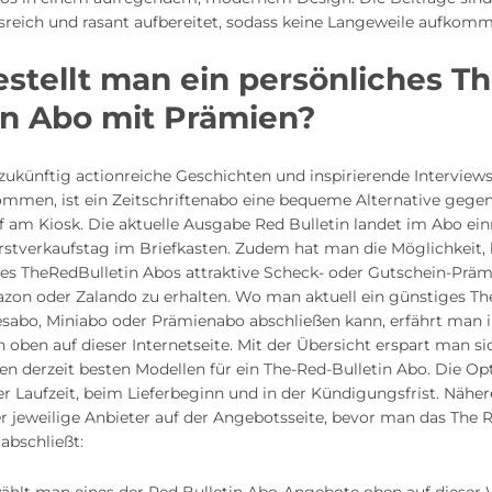
reich und rasant aufbereitet, sodass keine Langeweile aufkomm
stellt man ein persönliches T
in Abo mit Prämien?
ukünftig actionreiche Geschichten und inspirierende Interview
kommen, ist ein Zeitschriftenabo eine bequeme Alternative geg
f am Kiosk. Die aktuelle Ausgabe Red Bulletin landet im Abo ei
stverkaufstag im Briefkasten. Zudem hat man die Möglichkeit,
es TheRedBulletin Abos attraktive Scheck- oder Gutschein-Prämi
zon oder Zalando zu erhalten. Wo man aktuell ein günstiges Th
resabo, Miniabo oder Prämienabo abschließen kann, erfährt man
h oben auf dieser Internetseite. Mit der Übersicht erspart man si
n derzeit besten Modellen für ein The-Red-Bulletin Abo. Die Op
der Laufzeit, beim Lieferbeginn und in der Kündigungsfrist. Näher
der jeweilige Anbieter auf der Angebotsseite, bevor man das The 
bschließt: