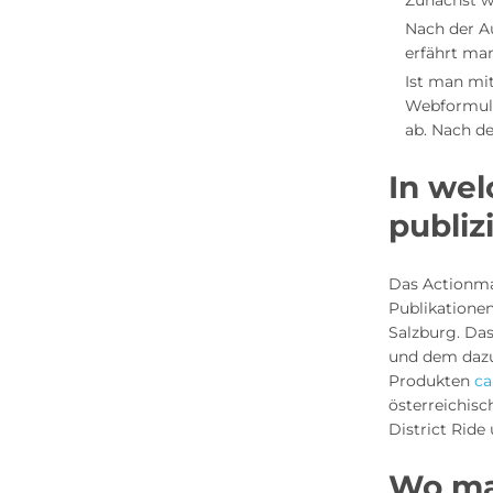
Zunächst w
Nach der A
erfährt man
Ist man mit
Webformula
ab. Nach de
In wel
publiz
Das Actionma
Publikatione
Salzburg. Da
und dem daz
Produkten
ca
österreichisc
District Rid
Wo man