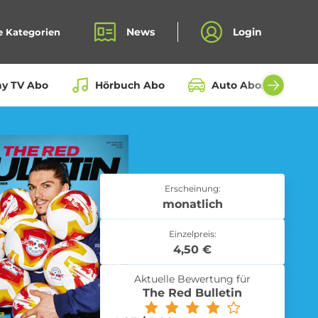
News
Login
e Kategorien
ay TV Abo
Hörbuch Abo
Auto Abos aller Hers
Bio Box Abo
Erscheinung:
monatlich
Einzelpreis:
Fahrrad Abo
4,50 €
Aktuelle Bewertung für
The Red Bulletin
Kochbox Abo