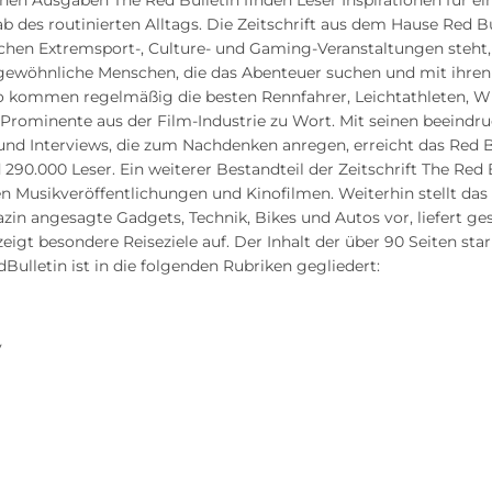
hen Ausgaben The Red Bulletin finden Leser Inspirationen für ei
nab des routinierten Alltags. Die Zeitschrift aus dem Hause Red B
ichen Extremsport-, Culture- und Gaming-Veranstaltungen steht, 
gewöhnliche Menschen, die das Abenteuer suchen und mit ihre
So kommen regelmäßig die besten Rennfahrer, Leichtathleten, Wi
 Prominente aus der Film-Industrie zu Wort. Mit seinen beeindr
und Interviews, die zum Nachdenken anregen, erreicht das Red B
290.000 Leser. Ein weiterer Bestandteil der Zeitschrift The Red 
n Musikveröffentlichungen und Kinofilmen. Weiterhin stellt das
zin angesagte Gadgets, Technik, Bikes und Autos vor, liefert g
eigt besondere Reiseziele auf. Der Inhalt der über 90 Seiten sta
ulletin ist in die folgenden Rubriken gegliedert:
y
g