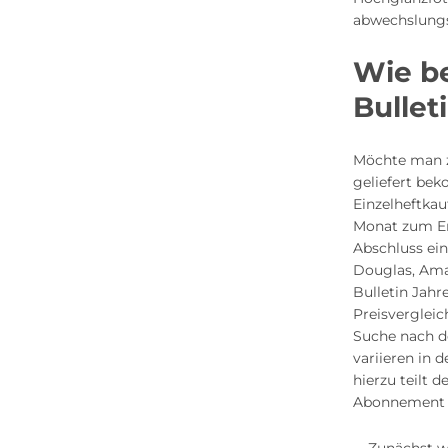
abwechslungs
Wie be
Bullet
Möchte man z
geliefert be
Einzelheftkau
Monat zum Er
Abschluss ein
Douglas, Ama
Bulletin Jah
Preisvergleic
Suche nach de
variieren in 
hierzu teilt 
Abonnement a