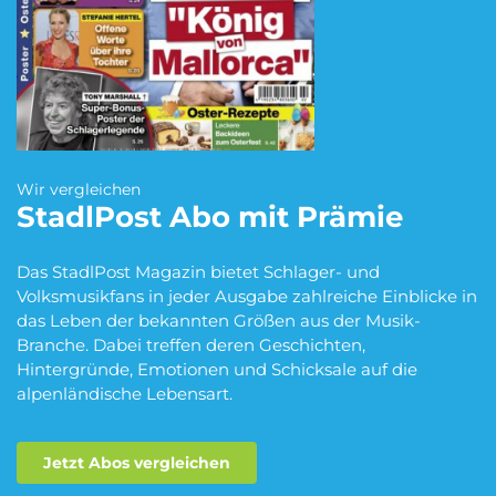
Blumen Abo
Dating App Abo
eBook Abo
Fahrrad Abo
Wir vergleichen
StadlPost
Abo mit Prämie
Fitness Abo
Hörbuch Abo
Das StadlPost Magazin bietet Schlager- und
Volksmusikfans in jeder Ausgabe zahlreiche Einblicke in
das Leben der bekannten Größen aus der Musik-
Branche. Dabei treffen deren Geschichten,
Kino Abo
Kochbox Abo
Hintergründe, Emotionen und Schicksale auf die
alpenländische Lebensart.
Jetzt Abos vergleichen
Musik-Streaming Abo
Pay TV Abo