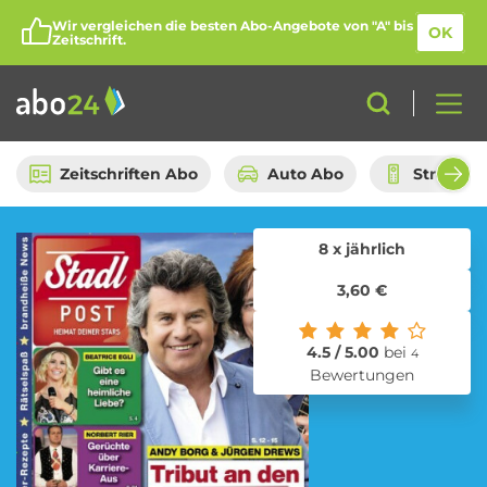
Wir vergleichen die besten Abo-Angebote von "A" bis
OK
Zeitschrift.
Zeitschriften Abo
Auto Abo
Streami
8 x jährlich
Abo-Kategorien
3,60 €
Amazon Spar-Abo
Auto Abo
4.5 / 5.00
bei
4
Bewertungen
Beauty Box Abo
Bio Box Abo