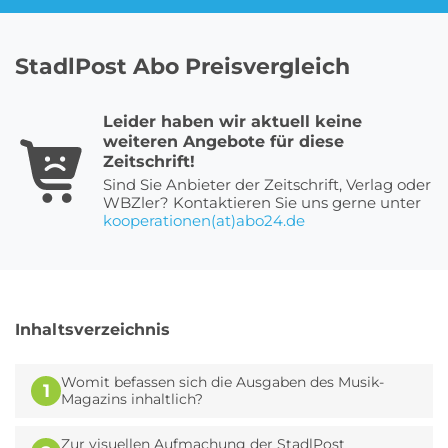
StadlPost Abo Preisvergleich
Roller Abo
Schmuck Abo
Leider haben wir aktuell keine
weiteren Angebote für diese
Sprachlern App Abo
Streaming Abo
Zeitschrift!
Sind Sie Anbieter der Zeitschrift, Verlag oder
WBZler? Kontaktieren Sie uns gerne unter
kooperationen(at)abo24.de
Zeitschriften Abo
Süßigkeiten Abo
Inhaltsverzeichnis
News
Login
Womit befassen sich die Ausgaben des Musik-
1
Magazins inhaltlich?
Zur visuellen Aufmachung der StadlPost