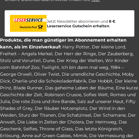
Jetzt Newsletter abonnieren und
8 €
Leserservice Gutschein erhalten
.
Produkte, die man günstiger im Abonnement erhalten
kann, als im Einzelverkauf:
Harry Potter
,
Der kleine Lord
,
Freiheit – Angela Merkel
,
Der Herr der Ringe
,
Der Zauberberg
,
Stolz und Vorurteil
,
Dune
,
Der Krieg der Welten
,
Wir Kinder
vom Bahnhof Zoo
,
Twilight
,
Ich bin dann mal weg
,
1984 –
George Orwell
,
Oliver Twist
,
Die unendliche Geschichte
,
Moby
Dick
,
Charlie und die Schokoladenfabrik
,
Der Hobbit
,
Der kleine
Prinz
,
Blade Runner
,
Das geheime Leben der Bäume
,
Eine kurze
Geschichte der Zeit
,
Robinson Crusoe
,
Sofies Welt
,
Romeo und
Julia
,
Die rote Zora und ihre Bande
,
Salz auf unserer Haut
,
Fifty
Shades of Grey
,
Der Räuber Hotzenplotz
,
Der Wind in den
Weiden
,
Sturz der Titanen
,
Die Schatzinsel
,
Der Schamane
,
Der
Anwalt
,
Die Liebe in Zeiten der Cholera
,
Der Heimweg
,
Das
Geschenk
,
Selfies
,
Throne of Glass
,
Das letzte Königreich
,
Erlösung
,
Anne auf Green Gables
,
Mimik
,
Die Vermessung der