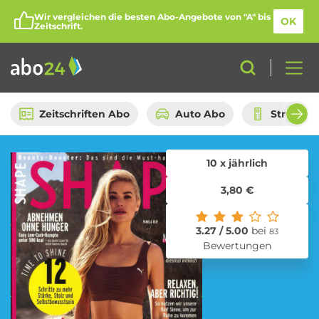
Wir vergleichen die besten Abo-Angebote von "A" bis
OK
Zeitschrift.
Zeitschriften Abo
Auto Abo
Streami
10 x jährlich
Abo-Kategorien
3,80 €
Amazon Spar-Abo
Auto Abo
3.27 / 5.00
bei
83
Bewertungen
Beauty Box Abo
Bio Box Abo