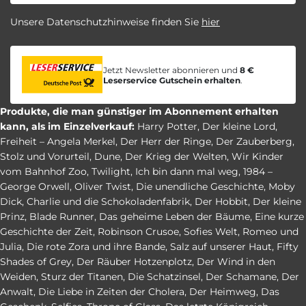
Unsere Datenschutzhinweise finden Sie
hier
Jetzt Newsletter abonnieren und
8 €
Leserservice Gutschein erhalten
.
Produkte, die man günstiger im Abonnement erhalten
kann, als im Einzelverkauf:
Harry Potter
,
Der kleine Lord
,
Freiheit – Angela Merkel
,
Der Herr der Ringe
,
Der Zauberberg
,
Stolz und Vorurteil
,
Dune
,
Der Krieg der Welten
,
Wir Kinder
vom Bahnhof Zoo
,
Twilight
,
Ich bin dann mal weg
,
1984 –
George Orwell
,
Oliver Twist
,
Die unendliche Geschichte
,
Moby
Dick
,
Charlie und die Schokoladenfabrik
,
Der Hobbit
,
Der kleine
Prinz
,
Blade Runner
,
Das geheime Leben der Bäume
,
Eine kurze
Geschichte der Zeit
,
Robinson Crusoe
,
Sofies Welt
,
Romeo und
Julia
,
Die rote Zora und ihre Bande
,
Salz auf unserer Haut
,
Fifty
Shades of Grey
,
Der Räuber Hotzenplotz
,
Der Wind in den
Weiden
,
Sturz der Titanen
,
Die Schatzinsel
,
Der Schamane
,
Der
Anwalt
,
Die Liebe in Zeiten der Cholera
,
Der Heimweg
,
Das