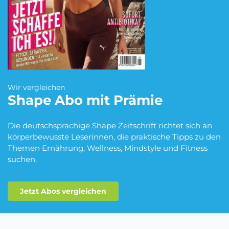
Blumen Abo
Dating App Abo
eBook Abo
Fahrrad Abo
Wir vergleichen
Shape
Abo mit Prämie
Fitness Abo
Hörbuch Abo
Die deutschsprachige Shape Zeitschrift richtet sich an
körperbewusste Leserinnen, die praktische Tipps zu den
Themen Ernährung, Wellness, Mindstyle und Fitness
suchen.
Kino Abo
Kochbox Abo
Jetzt Abos vergleichen
Musik-Streaming Abo
Pay TV Abo