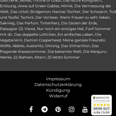
Geschenk
,
Selfies
,
Throne of Glass
,
Das letzte Königreich
,
Erlösung
,
Anne auf Green Gables
,
Mimik
,
Die Vermessung der
Welt
,
Das Urteil
,
Bridgerton
,
Hannas Töchter
,
Der Schwarm
,
Tod
und Teufel
,
Tschick
,
Der Vorleser
,
Wenn Frauen zu sehr lieben
,
Sakrileg
,
Das Parfum
,
Tintenherz
,
Die Säulen der Erde
,
Passagier 23
,
Views
,
Nur noch ein einziges Mal
,
Fünf Sommer
mit dir
,
Das doppelte Lottchen
,
Ein einfaches Leben
,
Die
Vegetarierin
,
Demon Copperhead
,
Meine geniale Freundin
,
Wölfe
,
Abbite
,
Austerlitz
,
Shining
,
Das Silmarillion
,
Das
fliegende Klassenzimmer
,
Die bekannte Welt
,
Die Känguru-
Werke
,
22 Bahnen
,
Altern
,
25 letzte Sommer
Impressum
Datenschutzerklärung
Kündigung
Widerruf
abo24.d
abo24.d
4.84 (en
4.84 / 5.00