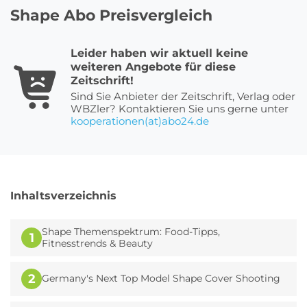
Shape Abo Preisvergleich
Roller Abo
Schmuck Abo
Leider haben wir aktuell keine
weiteren Angebote für diese
Zeitschrift!
Sind Sie Anbieter der Zeitschrift, Verlag oder
Sprachlern App Abo
Streaming Abo
WBZler? Kontaktieren Sie uns gerne unter
kooperationen(at)abo24.de
Zeitschriften Abo
Süßigkeiten Abo
Inhaltsverzeichnis
News
Shape Themenspektrum: Food-Tipps,
1
Fitnesstrends & Beauty
Login
2
Germany's Next Top Model Shape Cover Shooting