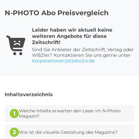
N-PHOTO Abo Preisvergleich
Roller Abo
Schmuck Abo
Leider haben wir aktuell keine
weiteren Angebote für diese
Zeitschrift!
Sprachlern App Abo
Streaming Abo
Sind Sie Anbieter der Zeitschrift, Verlag oder
WBZler? Kontaktieren Sie uns gerne unter
kooperationen(at)abo24.de
Zeitschriften Abo
Süßigkeiten Abo
Inhaltsverzeichnis
News
Welche Inhalte erwarten den Leser im N-Photo
1
Magazin?
Login
2
Wie ist die visuelle Gestaltung des Magazins?