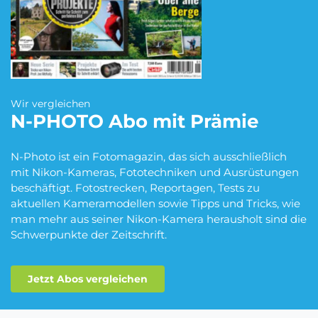
Blumen Abo
Dating App Abo
eBook Abo
Fahrrad Abo
Wir vergleichen
N-PHOTO
Abo mit Prämie
N-Photo ist ein Fotomagazin, das sich ausschließlich
Fitness Abo
Hörbuch Abo
mit Nikon-Kameras, Fototechniken und Ausrüstungen
beschäftigt. Fotostrecken, Reportagen, Tests zu
aktuellen Kameramodellen sowie Tipps und Tricks, wie
man mehr aus seiner Nikon-Kamera herausholt sind die
Kino Abo
Kochbox Abo
Schwerpunkte der Zeitschrift.
Jetzt Abos vergleichen
Musik-Streaming Abo
Pay TV Abo