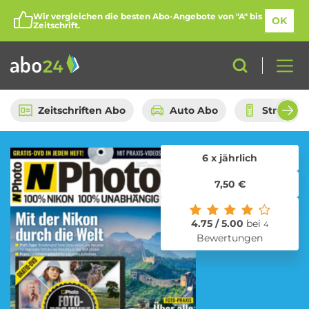
Wir vergleichen die besten Abo-Angebote von "A" bis
OK
Zeitschrift.
Zeitschriften Abo
Auto Abo
Streami
6 x jährlich
Abo-Kategorien
7,50 €
Amazon Spar-Abo
Auto Abo
4.75 / 5.00
bei
4
Bewertungen
Beauty Box Abo
Bio Box Abo