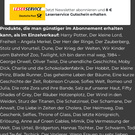
Jetzt Newsletter abonnieren und
8 €
Leserservice Gutschein erhalten
.
Produkte, die man günstiger im Abonnement erhalten
kann, als im Einzelverkauf:
Harry Potter
,
Der kleine Lord
,
Freiheit – Angela Merkel
,
Der Herr der Ringe
,
Der Zauberberg
,
Stolz und Vorurteil
,
Dune
,
Der Krieg der Welten
,
Wir Kinder
vom Bahnhof Zoo
,
Twilight
,
Ich bin dann mal weg
,
1984 –
George Orwell
,
Oliver Twist
,
Die unendliche Geschichte
,
Moby
Dick
,
Charlie und die Schokoladenfabrik
,
Der Hobbit
,
Der kleine
Prinz
,
Blade Runner
,
Das geheime Leben der Bäume
,
Eine kurze
Geschichte der Zeit
,
Robinson Crusoe
,
Sofies Welt
,
Romeo und
Julia
,
Die rote Zora und ihre Bande
,
Salz auf unserer Haut
,
Fifty
Shades of Grey
,
Der Räuber Hotzenplotz
,
Der Wind in den
Weiden
,
Sturz der Titanen
,
Die Schatzinsel
,
Der Schamane
,
Der
Anwalt
,
Die Liebe in Zeiten der Cholera
,
Der Heimweg
,
Das
Geschenk
,
Selfies
,
Throne of Glass
,
Das letzte Königreich
,
Erlösung
,
Anne auf Green Gables
,
Mimik
,
Die Vermessung der
Welt
,
Das Urteil
,
Bridgerton
,
Hannas Töchter
,
Der Schwarm
,
Tod
und Teufel
,
Tschick
,
Der Vorleser
,
Wenn Frauen zu sehr lieben
,