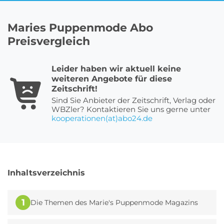
Maries Puppenmode Abo
Roller Abo
Schmuck Abo
Preisvergleich
Leider haben wir aktuell keine
Sprachlern App Abo
Streaming Abo
weiteren Angebote für diese
Zeitschrift!
Sind Sie Anbieter der Zeitschrift, Verlag oder
WBZler? Kontaktieren Sie uns gerne unter
kooperationen(at)abo24.de
Zeitschriften Abo
Süßigkeiten Abo
News
Inhaltsverzeichnis
Login
1
Die Themen des Marie's Puppenmode Magazins