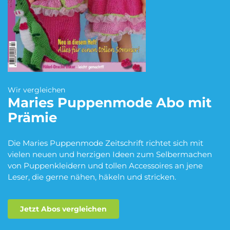
Blumen Abo
Dating App Abo
eBook Abo
Fahrrad Abo
Wir vergleichen
Maries Puppenmode
Abo mit
Prämie
Fitness Abo
Hörbuch Abo
Die Maries Puppenmode Zeitschrift richtet sich mit
vielen neuen und herzigen Ideen zum Selbermachen
von Puppenkleidern und tollen Accessoires an jene
Kino Abo
Kochbox Abo
Leser, die gerne nähen, häkeln und stricken.
Jetzt Abos vergleichen
Musik-Streaming Abo
Pay TV Abo