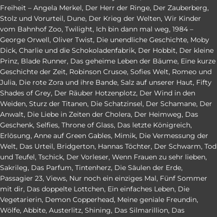
Freiheit – Angela Merkel
,
Der Herr der Ringe
,
Der Zauberberg
,
Stolz und Vorurteil
,
Dune
,
Der Krieg der Welten
,
Wir Kinder
vom Bahnhof Zoo
,
Twilight
,
Ich bin dann mal weg
,
1984 –
George Orwell
,
Oliver Twist
,
Die unendliche Geschichte
,
Moby
Dick
,
Charlie und die Schokoladenfabrik
,
Der Hobbit
,
Der kleine
Prinz
,
Blade Runner
,
Das geheime Leben der Bäume
,
Eine kurze
Geschichte der Zeit
,
Robinson Crusoe
,
Sofies Welt
,
Romeo und
Julia
,
Die rote Zora und ihre Bande
,
Salz auf unserer Haut
,
Fifty
Shades of Grey
,
Der Räuber Hotzenplotz
,
Der Wind in den
Weiden
,
Sturz der Titanen
,
Die Schatzinsel
,
Der Schamane
,
Der
Anwalt
,
Die Liebe in Zeiten der Cholera
,
Der Heimweg
,
Das
Geschenk
,
Selfies
,
Throne of Glass
,
Das letzte Königreich
,
Erlösung
,
Anne auf Green Gables
,
Mimik
,
Die Vermessung der
Welt
,
Das Urteil
,
Bridgerton
,
Hannas Töchter
,
Der Schwarm
,
Tod
und Teufel
,
Tschick
,
Der Vorleser
,
Wenn Frauen zu sehr lieben
,
Sakrileg
,
Das Parfum
,
Tintenherz
,
Die Säulen der Erde
,
Passagier 23
,
Views
,
Nur noch ein einziges Mal
,
Fünf Sommer
mit dir
,
Das doppelte Lottchen
,
Ein einfaches Leben
,
Die
Vegetarierin
,
Demon Copperhead
,
Meine geniale Freundin
,
Wölfe
,
Abbite
,
Austerlitz
,
Shining
,
Das Silmarillion
,
Das