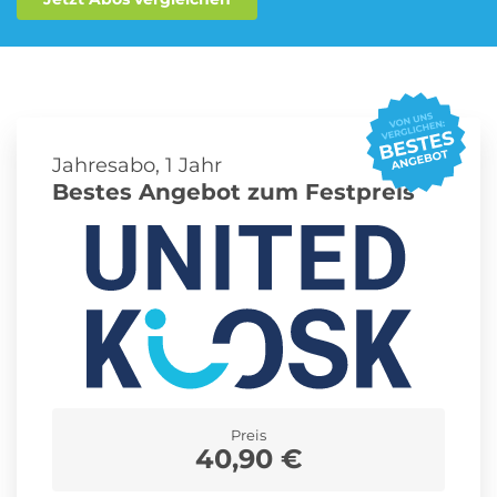
Roller Abo
Schmuck Abo
Jahresabo, 1 Jahr
Sprachlern App Abo
Streaming Abo
Bestes Angebot zum Festpreis
Zeitschriften Abo
Süßigkeiten Abo
News
Login
Preis
40,90 €