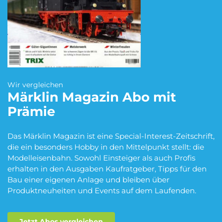
Blumen Abo
Dating App Abo
eBook Abo
Fahrrad Abo
Wir vergleichen
Märklin Magazin
Abo mit
Prämie
Fitness Abo
Hörbuch Abo
Das Märklin Magazin ist eine Special-Interest-Zeitschrift,
die ein besonders Hobby in den Mittelpunkt stellt: die
Modelleisenbahn. Sowohl Einsteiger als auch Profis
Kino Abo
Kochbox Abo
erhalten in den Ausgaben Kaufratgeber, Tipps für den
Bau einer eigenen Anlage und bleiben über
Produktneuheiten und Events auf dem Laufenden.
Musik-Streaming Abo
Pay TV Abo
Jetzt Abos vergleichen