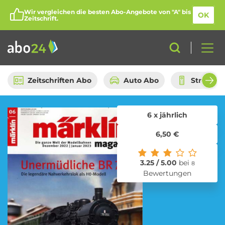
Wir vergleichen die besten Abo-Angebote von "A" bis
OK
Zeitschrift.
Zeitschriften Abo
Auto Abo
Streami
6 x jährlich
Abo-Kategorien
6,50 €
Amazon Spar-Abo
Auto Abo
3.25 / 5.00
bei
8
Bewertungen
Beauty Box Abo
Bio Box Abo