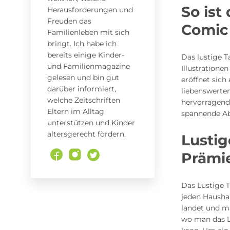
So ist
Herausforderungen und
Freuden das
Comic 
Familienleben mit sich
bringt. Ich habe ich
bereits einige Kinder-
Das lustige 
und Familienmagazine
Illustratione
gelesen und bin gut
eröffnet sic
darüber informiert,
liebenswerten
welche Zeitschriften
hervorragend 
Eltern im Alltag
spannende Ab
unterstützen und Kinder
altersgerecht fördern.
Lusti
Prämi
Das Lustige 
jeden Haushal
landet und ma
wo man das L