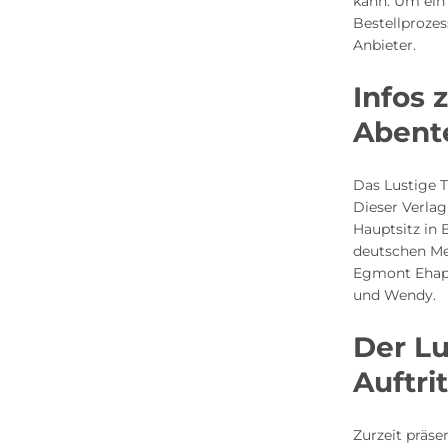
kann. Um ein
Bestellproze
Anbieter.
Infos
Abent
Das Lustige 
Dieser Verlag
Hauptsitz in 
deutschen Me
Egmont Ehapa
und Wendy.
Der L
Auftri
Zurzeit präse