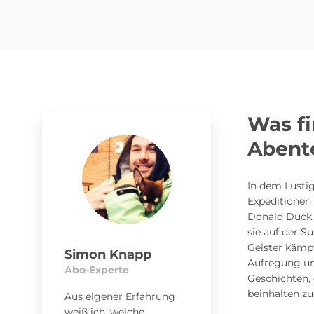
Was f
Abent
In dem Lusti
Expeditionen
Donald Duck,
sie auf der 
Geister kämp
Simon Knapp
Aufregung un
Abo-Experte
Geschichten, 
beinhalten z
Aus eigener Erfahrung
weiß ich, welche