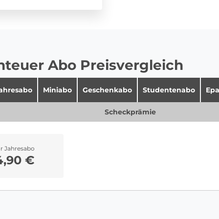
teuer Abo Preisvergleich
jahresabo
Miniabo
Geschenkabo
Studentenabo
Epa
Scheckprämie
hr Jahresabo
4,90 €