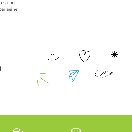
tes und
ber seine
n