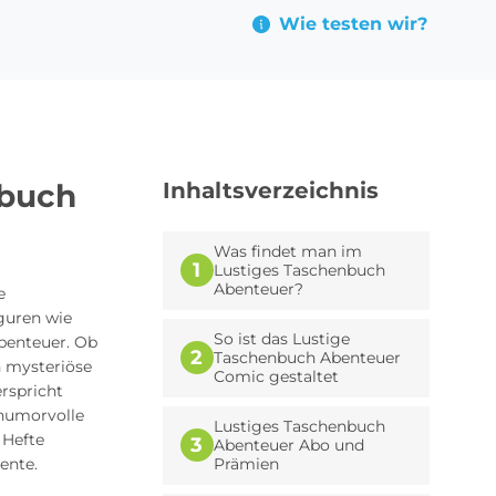
Wie testen wir?
nbuch
Inhaltsverzeichnis
Was findet man im
1
Lustiges Taschenbuch
Abenteuer?
e
guren wie
So ist das Lustige
benteuer. Ob
2
Taschenbuch Abenteuer
n mysteriöse
Comic gestaltet
rspricht
 humorvolle
Lustiges Taschenbuch
 Hefte
3
Abenteuer Abo und
ente.
Prämien