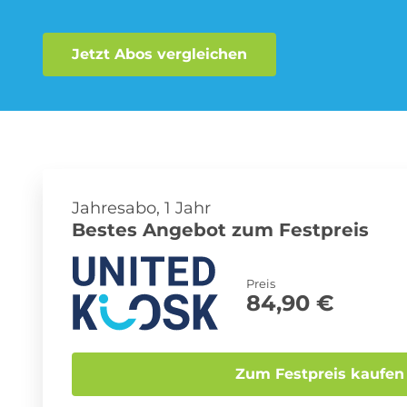
Jetzt Abos vergleichen
Musik-Streaming Abo
Sprachlern App Abo
Jahresabo, 1 Jahr
Bestes Angebot zum Festpreis
Preis
84,90 €
Zum Festpreis kaufen