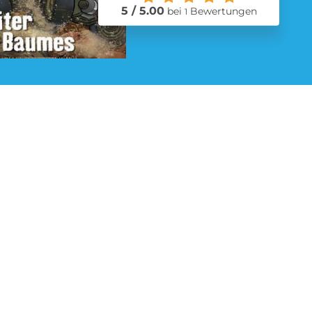
5 / 5.00
bei
Bewertungen
1
Schmuck Abo
Zeitschriften Abo