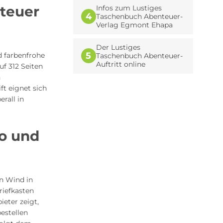
nteuer
Infos zum Lustiges
4
Taschenbuch Abenteuer-
Verlag Egmont Ehapa
Der Lustiges
5
d farbenfrohe
Taschenbuch Abenteuer-
Auftritt online
uf 312 Seiten
n
ft eignet sich
rall in
o und
n Wind in
riefkasten
eter zeigt,
estellen