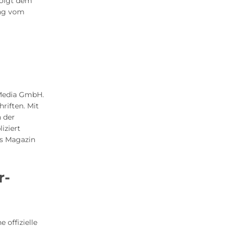
folgt dem
ung vom
 Media GmbH.
hriften. Mit
n der
iziert
us Magazin
r-
 offizielle