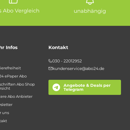
is Abo Vergleich
unabhängig
r Infos
Kontakt
030 - 22012952
ierefreiheit
kundenservice@abo24.de
24 ePaper Abo
schriften Abo Shop
Angebote & Deals per
sicht
Telegram
ere Abo Anbieter
sletter
r uns
takt