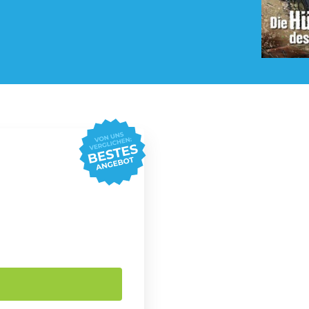
Pay TV Abo
Roller Abo
Streaming Abo
Süßigkeiten Abo