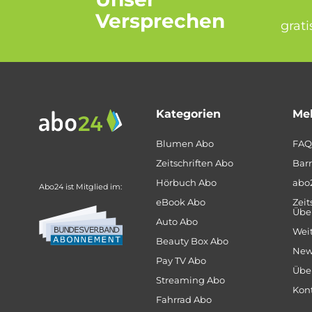
Versprechen
grat
Kategorien
Meh
Blumen Abo
FAQ
Zeitschriften Abo
Barr
Hörbuch Abo
abo
Abo24 ist Mitglied im:
eBook Abo
Zeit
Über
Auto Abo
Weit
Beauty Box Abo
New
Pay TV Abo
Übe
Streaming Abo
Kon
Fahrrad Abo