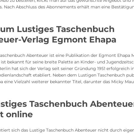
 Abo zu bestellen, klickt man auf das gewünschte Angebot und 
ss. Nach Abschluss des Abonnements erhält man eine Bestätig
 zum Lustiges Taschenbuch
euer-Verlag Egmont Ehapa
Taschenbuch Abenteuer ist eine Publikation der Egmont Ehapa
 ist bekannt für seine breite Palette an Kinder- und Jugendzeitsc
Berlin hat sich der Verlag seit seiner Gründung 1951 erfolgreich i
dienlandschaft etabliert. Neben dem Lustigen Taschenbuch publ
 eine Vielzahl weiterer bekannter Titel, darunter das Micky Ma
ustiges Taschenbuch Abenteue
tt online
ntiert sich das Lustige Taschenbuch Abenteuer nicht durch eigene