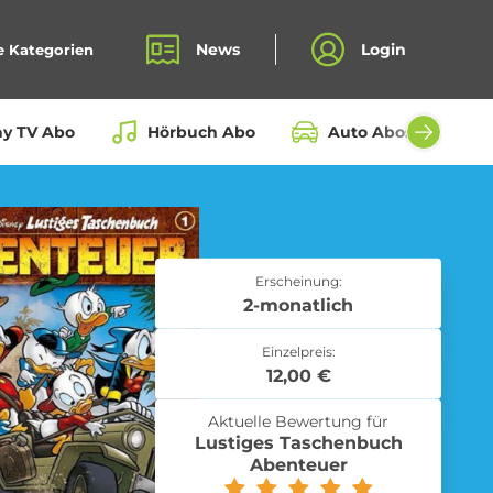
News
Login
e Kategorien
ay TV Abo
Hörbuch Abo
Auto Abos aller Hers
Bio Box Abo
Erscheinung:
2-monatlich
Einzelpreis:
Fahrrad Abo
12,00 €
Aktuelle Bewertung für
Lustiges Taschenbuch
Abenteuer
Kochbox Abo