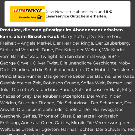
Jetzt Newsletter abonnieren und
8 €
Leserservice Gutschein erhalten
.
Produkte, die man günstiger im Abonnement erhalten
kann, als im Einzelverkauf:
Harry Potter
,
Der kleine Lord
,
Freiheit – Angela Merkel
,
Der Herr der Ringe
,
Der Zauberberg
,
Stolz und Vorurteil
,
Dune
,
Der Krieg der Welten
,
Wir Kinder
vom Bahnhof Zoo
,
Twilight
,
Ich bin dann mal weg
,
1984 –
George Orwell
,
Oliver Twist
,
Die unendliche Geschichte
,
Moby
Dick
,
Charlie und die Schokoladenfabrik
,
Der Hobbit
,
Der kleine
Prinz
,
Blade Runner
,
Das geheime Leben der Bäume
,
Eine kurze
Geschichte der Zeit
,
Robinson Crusoe
,
Sofies Welt
,
Romeo und
Julia
,
Die rote Zora und ihre Bande
,
Salz auf unserer Haut
,
Fifty
Shades of Grey
,
Der Räuber Hotzenplotz
,
Der Wind in den
Weiden
,
Sturz der Titanen
,
Die Schatzinsel
,
Der Schamane
,
Der
Anwalt
,
Die Liebe in Zeiten der Cholera
,
Der Heimweg
,
Das
Geschenk
,
Selfies
,
Throne of Glass
,
Das letzte Königreich
,
Erlösung
,
Anne auf Green Gables
,
Mimik
,
Die Vermessung der
Welt
,
Das Urteil
,
Bridgerton
,
Hannas Töchter
,
Der Schwarm
,
Tod