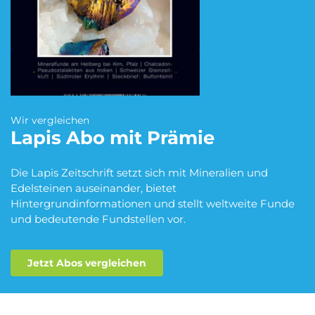
Blumen Abo
Dating App Abo
eBook Abo
Fahrrad Abo
Wir vergleichen
Lapis
Abo mit Prämie
Fitness Abo
Hörbuch Abo
Die Lapis Zeitschrift setzt sich mit Mineralien und
Edelsteinen auseinander, bietet
Hintergrundinformationen und stellt weltweite Funde
und bedeutende Fundstellen vor.
Kino Abo
Kochbox Abo
Jetzt Abos vergleichen
Musik-Streaming Abo
Pay TV Abo