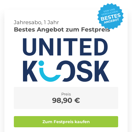
Roller Abo
Schmuck Abo
Jahresabo, 1 Jahr
Bestes Angebot zum Festpreis
Sprachlern App Abo
Streaming Abo
Zeitschriften Abo
Süßigkeiten Abo
Preis
News
98,90 €
Login
Zum Festpreis kaufen