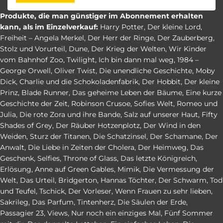
Produkte, die man günstiger im Abonnement erhalten
kann, als im Einzelverkauf:
Harry Potter
,
Der kleine Lord
,
Freiheit – Angela Merkel
,
Der Herr der Ringe
,
Der Zauberberg
,
Stolz und Vorurteil
,
Dune
,
Der Krieg der Welten
,
Wir Kinder
vom Bahnhof Zoo
,
Twilight
,
Ich bin dann mal weg
,
1984 –
George Orwell
,
Oliver Twist
,
Die unendliche Geschichte
,
Moby
Dick
,
Charlie und die Schokoladenfabrik
,
Der Hobbit
,
Der kleine
Prinz
,
Blade Runner
,
Das geheime Leben der Bäume
,
Eine kurze
Geschichte der Zeit
,
Robinson Crusoe
,
Sofies Welt
,
Romeo und
Julia
,
Die rote Zora und ihre Bande
,
Salz auf unserer Haut
,
Fifty
Shades of Grey
,
Der Räuber Hotzenplotz
,
Der Wind in den
Weiden
,
Sturz der Titanen
,
Die Schatzinsel
,
Der Schamane
,
Der
Anwalt
,
Die Liebe in Zeiten der Cholera
,
Der Heimweg
,
Das
Geschenk
,
Selfies
,
Throne of Glass
,
Das letzte Königreich
,
Erlösung
,
Anne auf Green Gables
,
Mimik
,
Die Vermessung der
Welt
,
Das Urteil
,
Bridgerton
,
Hannas Töchter
,
Der Schwarm
,
Tod
und Teufel
,
Tschick
,
Der Vorleser
,
Wenn Frauen zu sehr lieben
,
Sakrileg
,
Das Parfum
,
Tintenherz
,
Die Säulen der Erde
,
Passagier 23
,
Views
,
Nur noch ein einziges Mal
,
Fünf Sommer