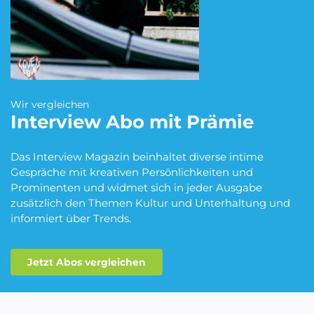
Blumen Abo
Dating App Abo
eBook Abo
Fahrrad Abo
Wir vergleichen
Interview
Abo mit Prämie
Das Interview Magazin beinhaltet diverse intime
Fitness Abo
Hörbuch Abo
Gespräche mit kreativen Persönlichkeiten und
Prominenten und widmet sich in jeder Ausgabe
zusätzlich den Themen Kultur und Unterhaltung und
informiert über Trends.
Kino Abo
Kochbox Abo
Jetzt Abos vergleichen
Musik-Streaming Abo
Pay TV Abo