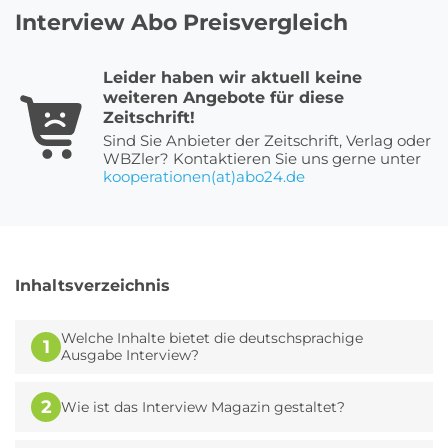
Interview Abo Preisvergleich
Roller Abo
Schmuck Abo
Leider haben wir aktuell keine
weiteren Angebote für diese
Zeitschrift!
Sind Sie Anbieter der Zeitschrift, Verlag oder
Sprachlern App Abo
Streaming Abo
WBZler? Kontaktieren Sie uns gerne unter
kooperationen(at)abo24.de
Zeitschriften Abo
Süßigkeiten Abo
Inhaltsverzeichnis
News
Welche Inhalte bietet die deutschsprachige
1
Ausgabe Interview?
Login
2
Wie ist das Interview Magazin gestaltet?