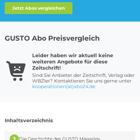
Jetzt Abos vergleichen
Roller Abo
Schmuck Abo
GUSTO Abo Preisvergleich
Sprachlern App Abo
Streaming Abo
Leider haben wir aktuell keine
weiteren Angebote für diese
Zeitschrift!
Sind Sie Anbieter der Zeitschrift, Verlag oder
Zeitschriften Abo
Süßigkeiten Abo
WBZler? Kontaktieren Sie uns gerne unter
kooperationen(at)abo24.de
News
Login
Inhaltsverzeichnis
1
Die Geschichte des GUSTO Magazins