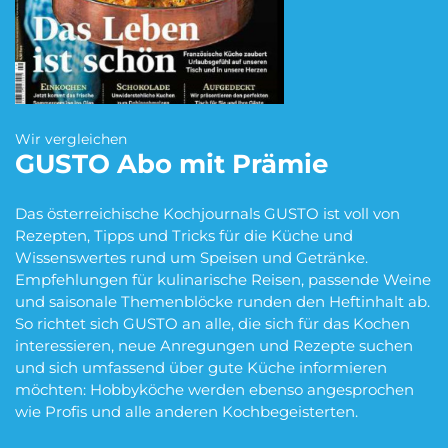
Blumen Abo
Dating App Abo
Wir vergleichen
eBook Abo
Fahrrad Abo
GUSTO
Abo mit Prämie
Das österreichische Kochjournals GUSTO ist voll von
Fitness Abo
Hörbuch Abo
Rezepten, Tipps und Tricks für die Küche und
Wissenswertes rund um Speisen und Getränke.
Empfehlungen für kulinarische Reisen, passende Weine
und saisonale Themenblöcke runden den Heftinhalt ab.
So richtet sich GUSTO an alle, die sich für das Kochen
Kino Abo
Kochbox Abo
interessieren, neue Anregungen und Rezepte suchen
und sich umfassend über gute Küche informieren
möchten: Hobbyköche werden ebenso angesprochen
wie Profis und alle anderen Kochbegeisterten.
Musik-Streaming Abo
Pay TV Abo