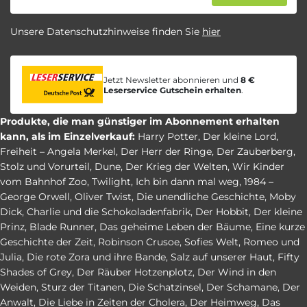
Unsere Datenschutzhinweise finden Sie
hier
Jetzt Newsletter abonnieren und
8 €
Leserservice Gutschein erhalten
.
Produkte, die man günstiger im Abonnement erhalten
kann, als im Einzelverkauf:
Harry Potter
,
Der kleine Lord
,
Freiheit – Angela Merkel
,
Der Herr der Ringe
,
Der Zauberberg
,
Stolz und Vorurteil
,
Dune
,
Der Krieg der Welten
,
Wir Kinder
vom Bahnhof Zoo
,
Twilight
,
Ich bin dann mal weg
,
1984 –
George Orwell
,
Oliver Twist
,
Die unendliche Geschichte
,
Moby
Dick
,
Charlie und die Schokoladenfabrik
,
Der Hobbit
,
Der kleine
Prinz
,
Blade Runner
,
Das geheime Leben der Bäume
,
Eine kurze
Geschichte der Zeit
,
Robinson Crusoe
,
Sofies Welt
,
Romeo und
Julia
,
Die rote Zora und ihre Bande
,
Salz auf unserer Haut
,
Fifty
Shades of Grey
,
Der Räuber Hotzenplotz
,
Der Wind in den
Weiden
,
Sturz der Titanen
,
Die Schatzinsel
,
Der Schamane
,
Der
Anwalt
,
Die Liebe in Zeiten der Cholera
,
Der Heimweg
,
Das