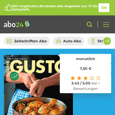
Wir vergleichen die besten Abo-Angebote von "A" bis
OK
Zeitschrift.
Zeitschriften Abo
Auto Abo
Streami
monatlich
Abo-Kategorien
7,50 €
Amazon Spar-Abo
Auto Abo
3.43 / 5.00
bei
7
Bewertungen
Beauty Box Abo
Bio Box Abo