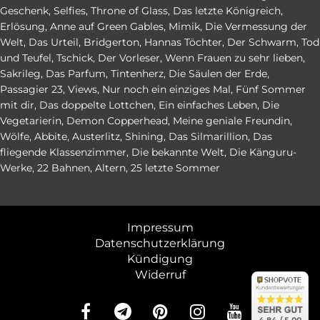
Geschenk
,
Selfies
,
Throne of Glass
,
Das letzte Königreich
,
Erlösung
,
Anne auf Green Gables
,
Mimik
,
Die Vermessung der
Welt
,
Das Urteil
,
Bridgerton
,
Hannas Töchter
,
Der Schwarm
,
Tod
und Teufel
,
Tschick
,
Der Vorleser
,
Wenn Frauen zu sehr lieben
,
Sakrileg
,
Das Parfum
,
Tintenherz
,
Die Säulen der Erde
,
Passagier 23
,
Views
,
Nur noch ein einziges Mal
,
Fünf Sommer
mit dir
,
Das doppelte Lottchen
,
Ein einfaches Leben
,
Die
Vegetarierin
,
Demon Copperhead
,
Meine geniale Freundin
,
Wölfe
,
Abbite
,
Austerlitz
,
Shining
,
Das Silmarillion
,
Das
fliegende Klassenzimmer
,
Die bekannte Welt
,
Die Känguru-
Werke
,
22 Bahnen
,
Altern
,
25 letzte Sommer
Impressum
Datenschutzerklärung
Kündigung
Widerruf
abo24.d
abo24.d
4.84 (en