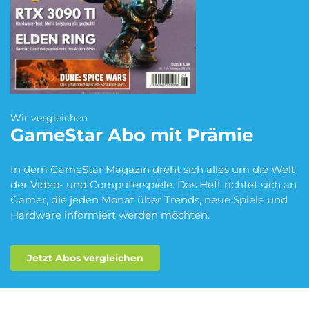
Blumen Abo
Dating App Abo
eBook Abo
Fahrrad Abo
Wir vergleichen
GameStar
Abo mit Prämie
Fitness Abo
Hörbuch Abo
In dem GameStar Magazin dreht sich alles um die Welt
der Video- und Computerspiele. Das Heft richtet sich an
Gamer, die jeden Monat über Trends, neue Spiele und
Hardware informiert werden möchten.
Kino Abo
Kochbox Abo
Jetzt Abos vergleichen
Musik-Streaming Abo
Pay TV Abo