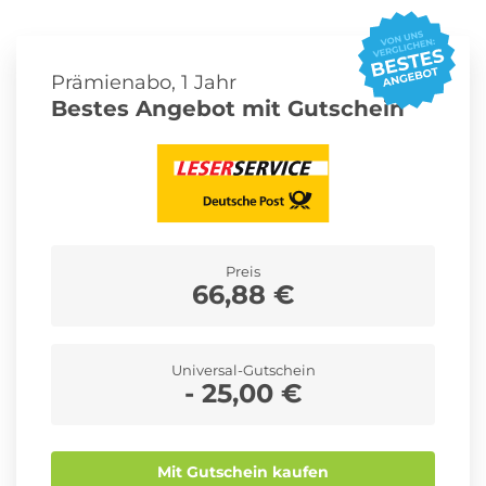
Roller Abo
Schmuck Abo
Prämienabo, 1 Jahr
Bestes Angebot mit Gutschein
Sprachlern App Abo
Streaming Abo
Zeitschriften Abo
Süßigkeiten Abo
Preis
66,88 €
News
Universal-Gutschein
- 25,00 €
Login
Mit Gutschein kaufen