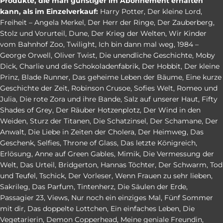
Produkte, die man günstiger im Abonnement erhalten
kann, als im Einzelverkauf:
Harry Potter
,
Der kleine Lord
,
Freiheit – Angela Merkel
,
Der Herr der Ringe
,
Der Zauberberg
,
Stolz und Vorurteil
,
Dune
,
Der Krieg der Welten
,
Wir Kinder
vom Bahnhof Zoo
,
Twilight
,
Ich bin dann mal weg
,
1984 –
George Orwell
,
Oliver Twist
,
Die unendliche Geschichte
,
Moby
Dick
,
Charlie und die Schokoladenfabrik
,
Der Hobbit
,
Der kleine
Prinz
,
Blade Runner
,
Das geheime Leben der Bäume
,
Eine kurze
Geschichte der Zeit
,
Robinson Crusoe
,
Sofies Welt
,
Romeo und
Julia
,
Die rote Zora und ihre Bande
,
Salz auf unserer Haut
,
Fifty
Shades of Grey
,
Der Räuber Hotzenplotz
,
Der Wind in den
Weiden
,
Sturz der Titanen
,
Die Schatzinsel
,
Der Schamane
,
Der
Anwalt
,
Die Liebe in Zeiten der Cholera
,
Der Heimweg
,
Das
Geschenk
,
Selfies
,
Throne of Glass
,
Das letzte Königreich
,
Erlösung
,
Anne auf Green Gables
,
Mimik
,
Die Vermessung der
Welt
,
Das Urteil
,
Bridgerton
,
Hannas Töchter
,
Der Schwarm
,
Tod
und Teufel
,
Tschick
,
Der Vorleser
,
Wenn Frauen zu sehr lieben
,
Sakrileg
,
Das Parfum
,
Tintenherz
,
Die Säulen der Erde
,
Passagier 23
,
Views
,
Nur noch ein einziges Mal
,
Fünf Sommer
mit dir
,
Das doppelte Lottchen
,
Ein einfaches Leben
,
Die
Vegetarierin
,
Demon Copperhead
,
Meine geniale Freundin
,