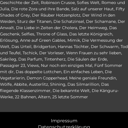
Geschichte der Zeit
,
Robinson Crusoe
,
Sofies Welt
,
Romeo und
Julia
,
Die rote Zora und ihre Bande
,
Salz auf unserer Haut
,
Fifty
Shades of Grey
,
Der Räuber Hotzenplotz
,
Der Wind in den
Weiden
,
Sturz der Titanen
,
Die Schatzinsel
,
Der Schamane
,
Der
Anwalt
,
Die Liebe in Zeiten der Cholera
,
Der Heimweg
,
Das
Geschenk
,
Selfies
,
Throne of Glass
,
Das letzte Königreich
,
Erlösung
,
Anne auf Green Gables
,
Mimik
,
Die Vermessung der
Welt
,
Das Urteil
,
Bridgerton
,
Hannas Töchter
,
Der Schwarm
,
Tod
und Teufel
,
Tschick
,
Der Vorleser
,
Wenn Frauen zu sehr lieben
,
Sakrileg
,
Das Parfum
,
Tintenherz
,
Die Säulen der Erde
,
Passagier 23
,
Views
,
Nur noch ein einziges Mal
,
Fünf Sommer
mit dir
,
Das doppelte Lottchen
,
Ein einfaches Leben
,
Die
Vegetarierin
,
Demon Copperhead
,
Meine geniale Freundin
,
Wölfe
,
Abbite
,
Austerlitz
,
Shining
,
Das Silmarillion
,
Das
fliegende Klassenzimmer
,
Die bekannte Welt
,
Die Känguru-
Werke
,
22 Bahnen
,
Altern
,
25 letzte Sommer
Impressum
Datenschutzerklärung