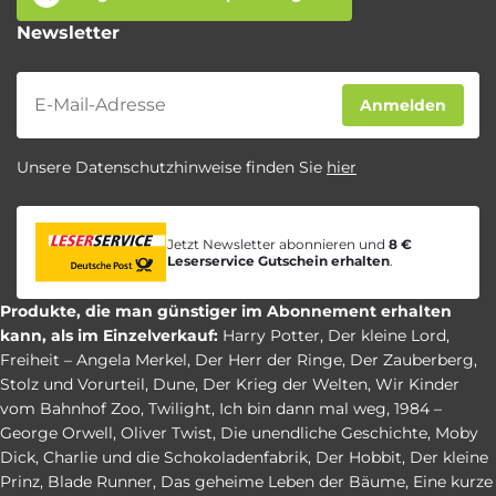
Newsletter
Newsletter
Anmelden
Unsere Datenschutzhinweise finden Sie
hier
Jetzt Newsletter abonnieren und
8 €
Leserservice Gutschein erhalten
.
Produkte, die man günstiger im Abonnement erhalten
kann, als im Einzelverkauf:
Harry Potter
,
Der kleine Lord
,
Freiheit – Angela Merkel
,
Der Herr der Ringe
,
Der Zauberberg
,
Stolz und Vorurteil
,
Dune
,
Der Krieg der Welten
,
Wir Kinder
vom Bahnhof Zoo
,
Twilight
,
Ich bin dann mal weg
,
1984 –
George Orwell
,
Oliver Twist
,
Die unendliche Geschichte
,
Moby
Dick
,
Charlie und die Schokoladenfabrik
,
Der Hobbit
,
Der kleine
Prinz
,
Blade Runner
,
Das geheime Leben der Bäume
,
Eine kurze