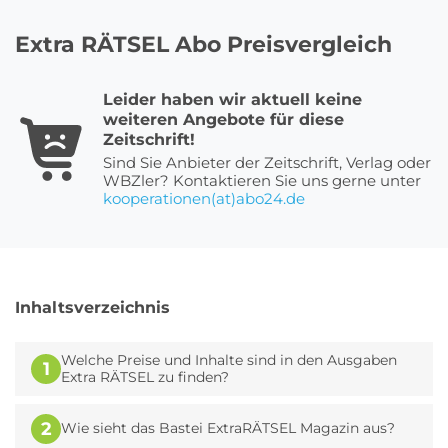
Extra RÄTSEL Abo Preisvergleich
Roller Abo
Schmuck Abo
Leider haben wir aktuell keine
weiteren Angebote für diese
Zeitschrift!
Sprachlern App Abo
Streaming Abo
Sind Sie Anbieter der Zeitschrift, Verlag oder
WBZler? Kontaktieren Sie uns gerne unter
kooperationen(at)abo24.de
Zeitschriften Abo
Süßigkeiten Abo
Inhaltsverzeichnis
News
Welche Preise und Inhalte sind in den Ausgaben
1
Login
Extra RÄTSEL zu finden?
2
Wie sieht das Bastei ExtraRÄTSEL Magazin aus?