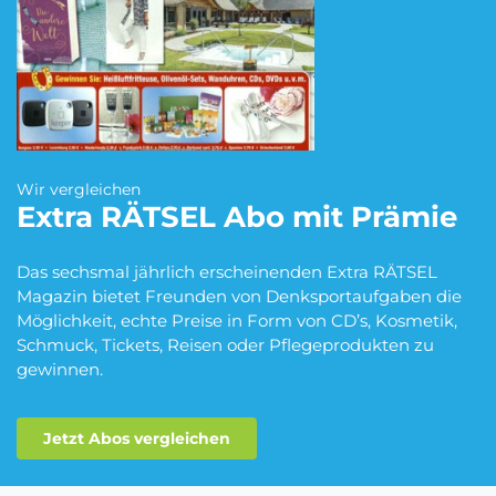
Blumen Abo
Dating App Abo
eBook Abo
Fahrrad Abo
Wir vergleichen
Extra RÄTSEL
Abo mit Prämie
Fitness Abo
Hörbuch Abo
Das sechsmal jährlich erscheinenden Extra RÄTSEL
Magazin bietet Freunden von Denksportaufgaben die
Möglichkeit, echte Preise in Form von CD’s, Kosmetik,
Schmuck, Tickets, Reisen oder Pflegeprodukten zu
Kino Abo
Kochbox Abo
gewinnen.
Jetzt Abos vergleichen
Musik-Streaming Abo
Pay TV Abo