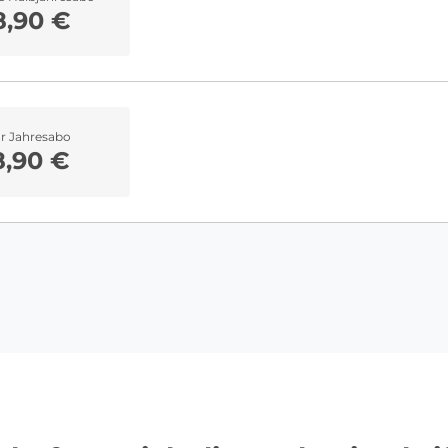
8,90 €
hr Jahresabo
8,90 €