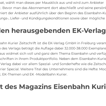
hat, wählt man dieses per Mausklick aus und wird zum Anbieter
et. Bevor man das Abonnement dort abschließt und seine persön
miert der Anbieter ausführlich über den Beginn des Eisenbahn-Ku
lungs-, Liefer- und Kündigungskonditionen sowie über mögliche
den herausgebenden EK-Verla
bahn Kurier Zeitschrift ist die EK-Verlag GmbH in Freiburg veran
 des Verlags beträgt die Auflage dabei 32.000-38.000 Exemplare
aus widmet sich voll und ganz dem Thema Eisenbahn und verfü
schriften in ihrem Produktportfolio. Neben dem Eisenbahn-Kuri
r Verlag dabei vor allem Spezial- und Sonderhefte wie die Zeitschr
ier Special. Weitere Titel des Unternehmens sind die Hefte: Mo
al, EK-Themen und EK -Modellbahn Kurier.
tt des Magazins Eisenbahn Kuri