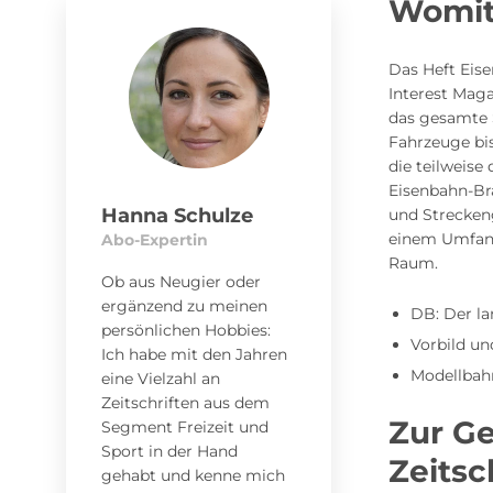
Womit 
Das Heft Eise
Interest Maga
das gesamte 
Fahrzeuge bis
die teilweise
Eisenbahn-Br
Hanna Schulze
und Streckeng
einem Umfang
Abo-Expertin
Raum.
Ob aus Neugier oder
ergänzend zu meinen
DB: Der la
persönlichen Hobbies:
Vorbild u
Ich habe mit den Jahren
Modellbahn
eine Vielzahl an
Zeitschriften aus dem
Zur Ge
Segment Freizeit und
Sport in der Hand
Zeitsc
gehabt und kenne mich