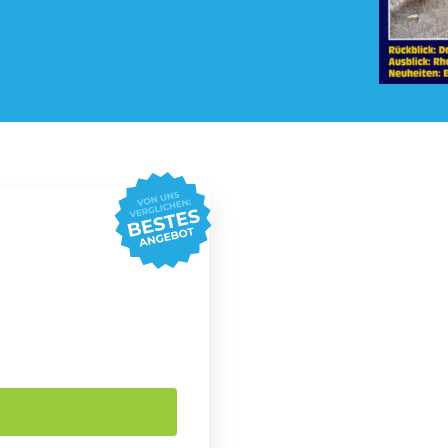
Pay TV Abo
Roller Abo
Streaming Abo
Süßigkeiten Abo