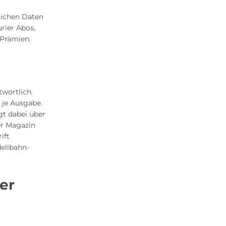
lichen Daten
rier Abos,
 Prämien.
g
twortlich.
 je Ausgabe.
gt dabei über
er Magazin
ift
dellbahn-
er