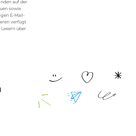
finden auf der
euen sowie
igen E-Mail-
eren verfügt
 Lesern über
n