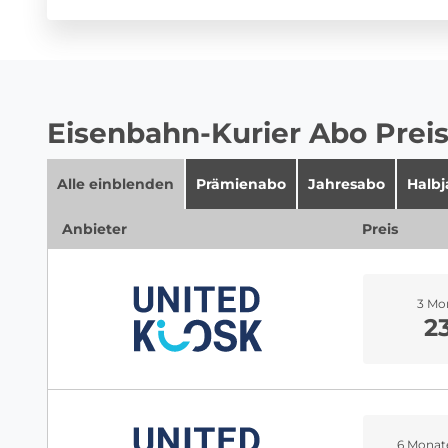
Eisenbahn-Kurier Abo Preis
Alle einblenden
Prämienabo
Jahresabo
Halb
Anbieter
Preis
3 Mo
2
6 Monat