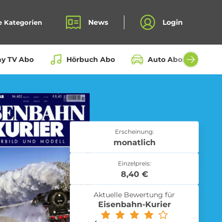
News
Login
e Kategorien
ay TV Abo
Hörbuch Abo
Auto Abos aller Hers
Bio Box Abo
Erscheinung:
monatlich
Einzelpreis:
Fahrrad Abo
8,40 €
Aktuelle Bewertung für
Eisenbahn-Kurier
Kochbox Abo