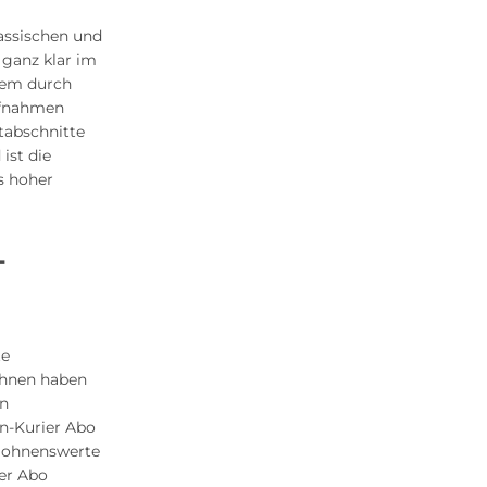
lassischen und
 ganz klar im
llem durch
ufnahmen
tabschnitte
ist die
s hoher
-
te
ahnen haben
in
n-Kurier Abo
 lohnenswerte
er Abo