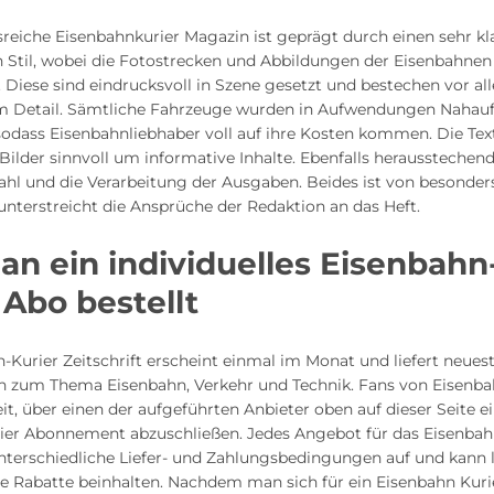
sreiche Eisenbahnkurier Magazin ist geprägt durch einen sehr k
n Stil, wobei die Fotostrecken und Abbildungen der Eisenbahnen
 Diese sind eindrucksvoll in Szene gesetzt und bestechen vor a
um Detail. Sämtliche Fahrzeuge wurden in Aufwendungen Naha
sodass Eisenbahnliebhaber voll auf ihre Kosten kommen. Die Tex
Bilder sinnvoll um informative Inhalte. Ebenfalls herausstechend 
ahl und die Verarbeitung der Ausgaben. Beides ist von besonder
unterstreicht die Ansprüche der Redaktion an das Heft.
n ein individuelles Eisenbahn
 Abo bestellt
-Kurier Zeitschrift erscheint einmal im Monat und liefert neues
n zum Thema Eisenbahn, Verkehr und Technik. Fans von Eisenb
it, über einen der aufgeführten Anbieter oben auf dieser Seite e
ier Abonnement abzuschließen. Jedes Angebot für das Eisenbah
unterschiedliche Liefer- und Zahlungsbedingungen auf und kann
e Rabatte beinhalten. Nachdem man sich für ein Eisenbahn Kuri