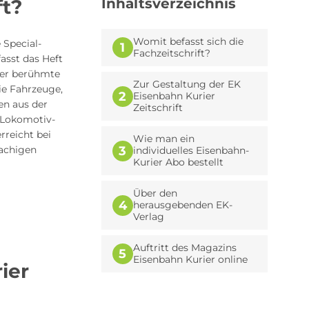
ft?
Inhaltsverzeichnis
Womit befasst sich die
 Special-
1
Fachzeitschrift?
asst das Heft
ber berühmte
Zur Gestaltung der EK
ie Fahrzeuge,
2
Eisenbahn Kurier
en aus der
Zeitschrift
 Lokomotiv-
rreicht bei
Wie man ein
3
achigen
individuelles Eisenbahn-
Kurier Abo bestellt
Über den
4
herausgebenden EK-
Verlag
Auftritt des Magazins
5
Eisenbahn Kurier online
ier