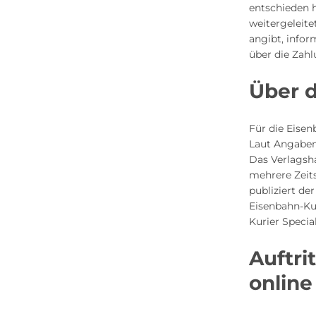
entschieden 
weitergeleit
angibt, infor
über die Zah
Über 
Für die Eisen
Laut Angaben
Das Verlagsh
mehrere Zeit
publiziert de
Eisenbahn-Kur
Kurier Speci
Auftri
online