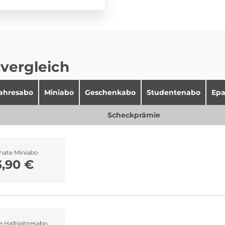
vergleich
jahresabo
Miniabo
Geschenkabo
Studentenabo
Epa
Scheckprämie
nate Miniabo
3,90 €
e Halbjahresabo