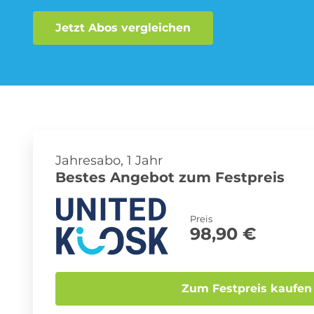
Jetzt Abos vergleichen
Musik-Streaming Abo
Sprachlern App Abo
Jahresabo, 1 Jahr
Bestes Angebot zum Festpreis
Preis
98,90 €
Zum Festpreis kaufen