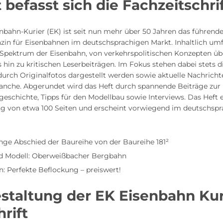
befasst sich die Fachzeitschri
nbahn-Kurier (EK) ist seit nun mehr über 50 Jahren das führende
zin für Eisenbahnen im deutschsprachigen Markt. Inhaltlich umf
Spektrum der Eisenbahn, von verkehrspolitischen Konzepten ü
 hin zu kritischen Leserbeiträgen. Im Fokus stehen dabei stets d
 durch Originalfotos dargestellt werden sowie aktuelle Nachricht
anche. Abgerundet wird das Heft durch spannende Beiträge zur
eschichte, Tipps für den Modellbau sowie Interviews. Das Heft e
 von etwa 100 Seiten und erscheint vorwiegend im deutschspr
nge Abschied der Baureihe von der Baureihe 181²
nd Modell: Oberweißbacher Bergbahn
: Perfekte Beflockung – preiswert!
staltung der EK Eisenbahn Kur
hrift