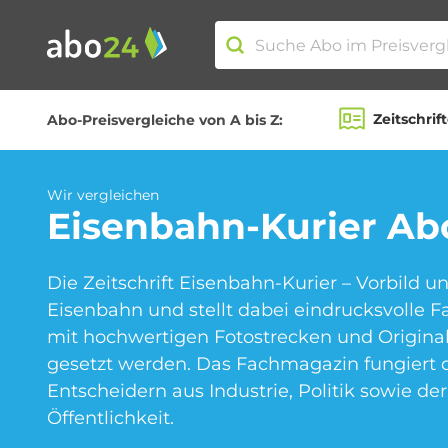
Zeitschrif
Abo-Preisvergleiche von A bis Z:
Abo-Kategorien
Wir vergleichen
Eisenbahn-Kurier
Abo
Amazon Spar-Abo
Die Zeitschrift Eisenbahn-Kurier – Vorbild
Eisenbahn und stellt dabei eindrucksvolle F
Blumen Abo
mit hochwertigen Fotostrecken und Origina
gesetzt werden. Das Fachmagazin fungiert d
Entscheidern aus Industrie, Politik sowie de
Öffentlichkeit.
Fitness Abo