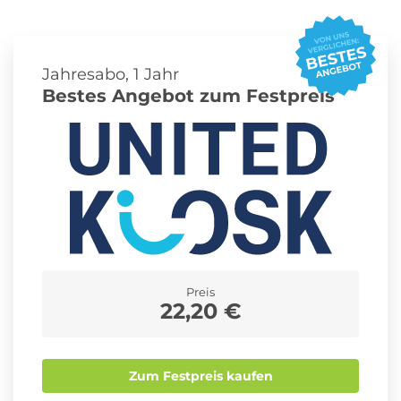
Roller Abo
Schmuck Abo
Jahresabo, 1 Jahr
Bestes Angebot zum Festpreis
Sprachlern App Abo
Streaming Abo
Zeitschriften Abo
Süßigkeiten Abo
Preis
News
22,20 €
Login
Zum Festpreis kaufen