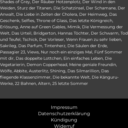
Shades of Grey
,
Der Räuber Hotzenplotz
,
Der Wind in den
Weiden
,
Sturz der Titanen
,
Die Schatzinsel
,
Der Schamane
,
Der
Anwalt
,
Die Liebe in Zeiten der Cholera
,
Der Heimweg
,
Das
Geschenk
,
Selfies
,
Throne of Glass
,
Das letzte Königreich
,
Erlösung
,
Anne auf Green Gables
,
Mimik
,
Die Vermessung der
Welt
,
Das Urteil
,
Bridgerton
,
Hannas Töchter
,
Der Schwarm
,
Tod
und Teufel
,
Tschick
,
Der Vorleser
,
Wenn Frauen zu sehr lieben
,
Sakrileg
,
Das Parfum
,
Tintenherz
,
Die Säulen der Erde
,
Passagier 23
,
Views
,
Nur noch ein einziges Mal
,
Fünf Sommer
mit dir
,
Das doppelte Lottchen
,
Ein einfaches Leben
,
Die
Vegetarierin
,
Demon Copperhead
,
Meine geniale Freundin
,
Wölfe
,
Abbite
,
Austerlitz
,
Shining
,
Das Silmarillion
,
Das
fliegende Klassenzimmer
,
Die bekannte Welt
,
Die Känguru-
Werke
,
22 Bahnen
,
Altern
,
25 letzte Sommer
Impressum
Datenschutzerklärung
Kündigung
Widerruf