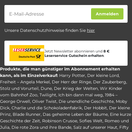
Newsletter
Anmelden
Unsere Datenschutzhinweise finden Sie
hier
Jetzt Newsletter abonnieren und
8 €
Leserservice Gutschein erhalten
.
Produkte, die man günstiger im Abonnement erhalten
kann, als im Einzelverkauf:
Harry Potter
,
Der kleine Lord
,
Freiheit – Angela Merkel
,
Der Herr der Ringe
,
Der Zauberberg
,
Stolz und Vorurteil
,
Dune
,
Der Krieg der Welten
,
Wir Kinder
vom Bahnhof Zoo
,
Twilight
,
Ich bin dann mal weg
,
1984 –
George Orwell
,
Oliver Twist
,
Die unendliche Geschichte
,
Moby
Dick
,
Charlie und die Schokoladenfabrik
,
Der Hobbit
,
Der kleine
Prinz
,
Blade Runner
,
Das geheime Leben der Bäume
,
Eine kurze
Geschichte der Zeit
,
Robinson Crusoe
,
Sofies Welt
,
Romeo und
Julia
,
Die rote Zora und ihre Bande
,
Salz auf unserer Haut
,
Fifty