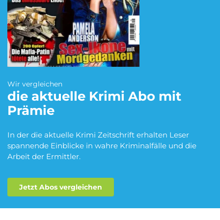
Blumen Abo
Dating App Abo
eBook Abo
Fahrrad Abo
Wir vergleichen
die aktuelle Krimi
Abo mit
Prämie
Fitness Abo
Hörbuch Abo
In der die aktuelle Krimi Zeitschrift erhalten Leser
spannende Einblicke in wahre Kriminalfälle und die
Arbeit der Ermittler.
Kino Abo
Kochbox Abo
Jetzt Abos vergleichen
Musik-Streaming Abo
Pay TV Abo