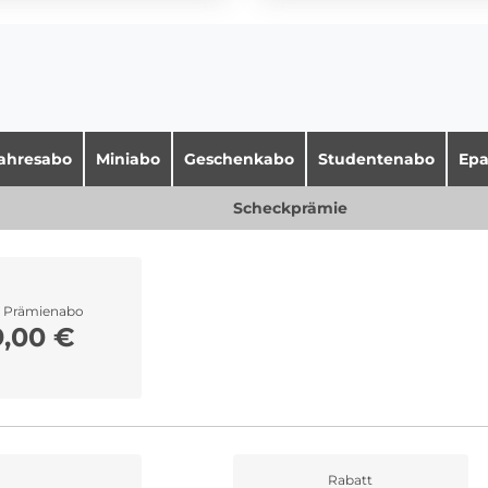
jahresabo
Miniabo
Geschenkabo
Studentenabo
Epa
Scheckprämie
r Prämienabo
9,00 €
Rabatt