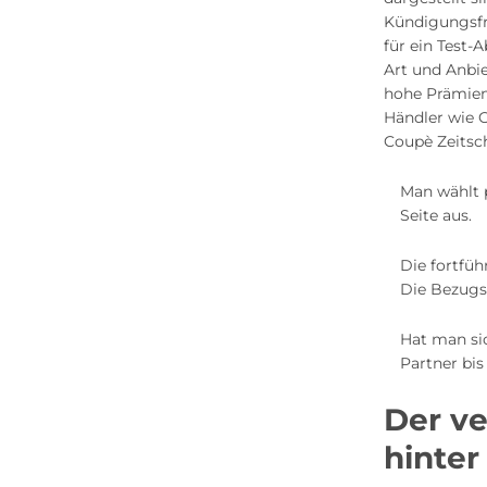
Kündigungsfr
für ein Test
Art und Anbi
hohe Prämien
Händler wie 
Coupè Zeitsch
Man wählt 
Seite aus.
Die fortfüh
Die Bezugs
Hat man si
Partner bi
Der ve
hinte