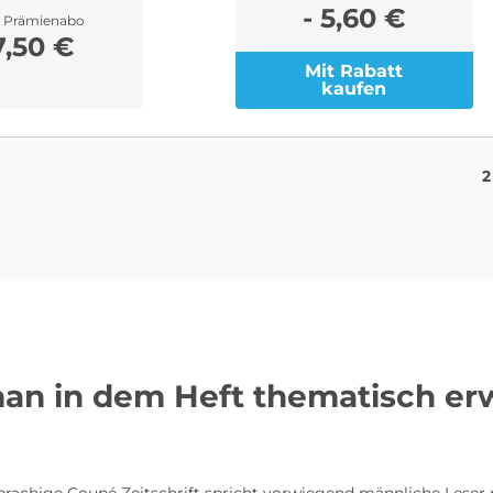
- 5,60 €
r Prämienabo
7,50 €
Mit Rabatt
kaufen
2
an in dem Heft thematisch er