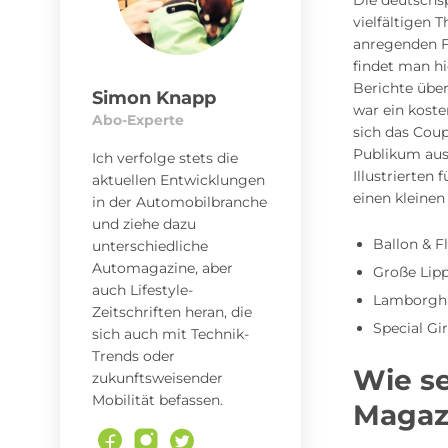
Die deutschs
vielfältigen 
anregenden Fo
findet man h
Berichte über
Simon Knapp
war ein koste
Abo-Experte
sich das Coup
Publikum ausg
Ich verfolge stets die
Illustrierten
aktuellen Entwicklungen
einen kleinen
in der Automobilbranche
und ziehe dazu
Ballon & F
unterschiedliche
Automagazine, aber
Große Lip
auch Lifestyle-
Lamborghi
Zeitschriften heran, die
Special Gir
sich auch mit Technik-
Trends oder
Wie s
zukunftsweisender
Mobilität befassen.
Magaz