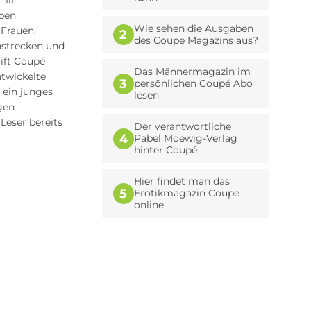
 mit
eben
Wie sehen die Ausgaben
 Frauen,
2
des Coupe Magazins aus?
nstrecken und
rift Coupé
Das Männermagazin im
ntwickelte
3
persönlichen Coupé Abo
 ein junges
lesen
igen
Leser bereits
Der verantwortliche
4
Pabel Moewig-Verlag
hinter Coupé
Hier findet man das
5
Erotikmagazin Coupe
online