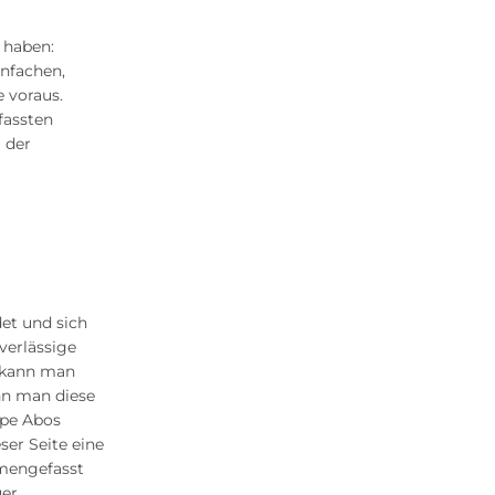
 haben:
infachen,
 voraus.
fassten
 der
n
et und sich
uverlässige
i kann man
nn man diese
upe Abos
ser Seite eine
mmengefasst
er,