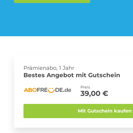
Musik-Streaming Abo
Sprachlern App Abo
Prämienabo, 1 Jahr
Bestes Angebot mit Gutschein
Preis
39,00 €
Mit Gutschein kaufen