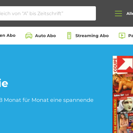
All
ten Abo
Auto Abo
Streaming Abo
P
Auto Abo
Beauty Box Abo
ie
Dating App Abo
eBook Abo
88 Monat für Monat eine spannende
Hörbuch Abo
Kino Abo