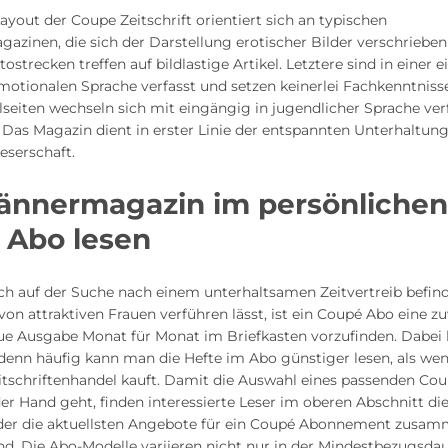
Layout der Coupe Zeitschrift orientiert sich an typischen
zinen, die sich der Darstellung erotischer Bilder verschrieben
ostrecken treffen auf bildlastige Artikel. Letztere sind in einer e
otionalen Sprache verfasst und setzen keinerlei Fachkenntnisse
lseiten wechseln sich mit eingängig in jugendlicher Sprache ver
 Das Magazin dient in erster Linie der entspannten Unterhaltung
eserschaft.
ännermagazin im persönliche
 Abo lesen
h auf der Suche nach einem unterhaltsamen Zeitvertreib befind
 von attraktiven Frauen verführen lässt, ist ein Coupé Abo eine z
eue Ausgabe Monat für Monat im Briefkasten vorzufinden. Dabe
 denn häufig kann man die Hefte im Abo günstiger lesen, als we
eitschriftenhandel kauft. Damit die Auswahl eines passenden Co
der Hand geht, finden interessierte Leser im oberen Abschnitt die
n der die aktuellsten Angebote für ein Coupé Abonnement zusa
ind. Die Abo-Modelle variieren nicht nur in der Mindestbezugsdau