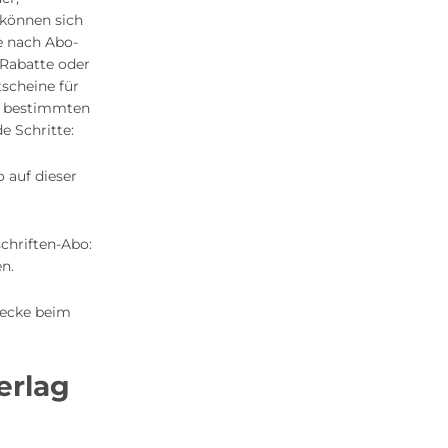
 können sich
e nach Abo-
Rabatte oder
scheine für
m bestimmten
e Schritte:
 auf dieser
chriften-Abo:
n.
recke beim
erlag