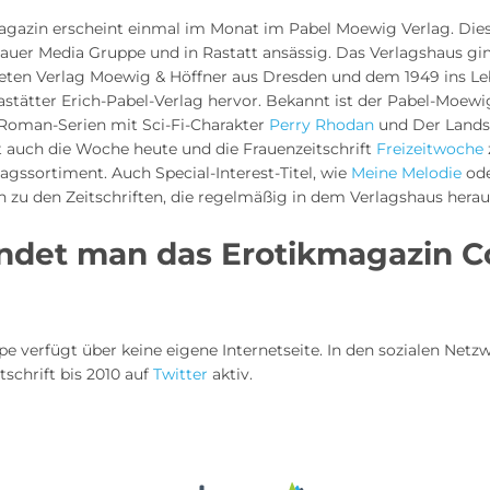
gazin erscheint einmal im Monat im Pabel Moewig Verlag. Diese
Bauer Media Gruppe und in Rastatt ansässig. Das Verlagshaus g
eten Verlag Moewig & Höffner aus Dresden und dem 1949 ins L
stätter Erich-Pabel-Verlag hervor. Bekannt ist der Pabel-Moewi
 Roman-Serien mit Sci-Fi-Charakter
Perry Rhodan
und Der Lands
t auch die Woche heute und die Frauenzeitschrift
Freizeitwoche
lagssortiment. Auch Special-Interest-Titel, wie
Meine Melodie
ode
en zu den Zeitschriften, die regelmäßig in dem Verlagshaus he
indet man das Erotikmagazin 
e verfügt über keine eigene Internetseite. In den sozialen Net
tschrift bis 2010 auf
Twitter
aktiv.