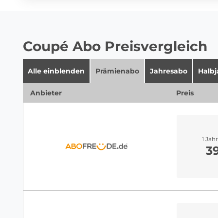
Coupé Abo Preisvergleich
Alle einblenden
Prämienabo
Jahresabo
Halb
Anbieter
Preis
1 Jah
3