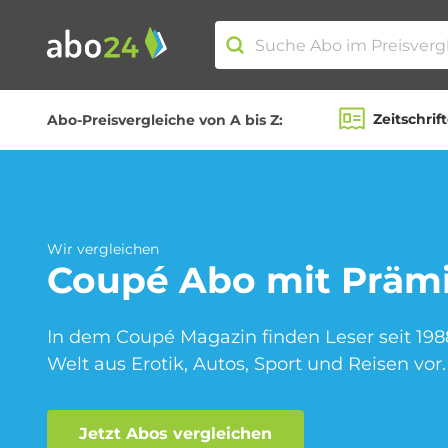
Zeitschrif
Abo-Preisvergleiche von A bis Z:
Abo-Kategorien
Amazon Spar-Abo
Wir vergleichen
Coupé
Abo mit Präm
Blumen Abo
In dem Coupé Magazin finden Leser seit 19
Welt aus Erotik, Autos, Sport und Reisen vor.
Jetzt Abos vergleichen
Fitness Abo