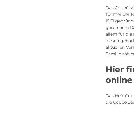
Das Coupé Ma
Tochter der 
1901 gegründ
gerufenem Ra
allem für die
diesen gehör
aktuellen Ver
Familie zähl
Hier f
online
Das Heft Coup
die Coupé Zei