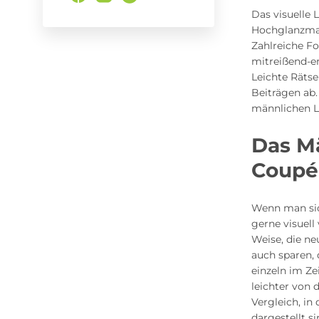
Das visuelle 
Hochglanzmaga
Zahlreiche Fot
mitreißend-em
Leichte Rätse
Beiträgen ab.
männlichen L
Das M
Coupé
Wenn man sic
gerne visuell
Weise, die n
auch sparen,
einzeln im Z
leichter von 
Vergleich, i
dargestellt s