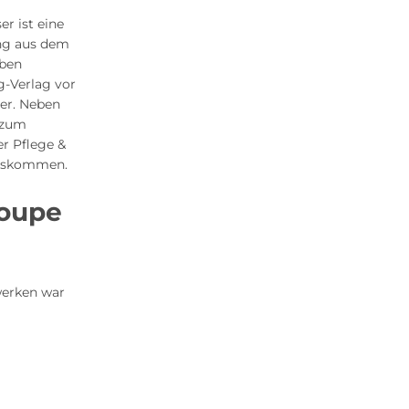
r ist eine
ing aus dem
eben
g-Verlag vor
er. Neben
zum
r Pflege &
rauskommen.
Coupe
zwerken war