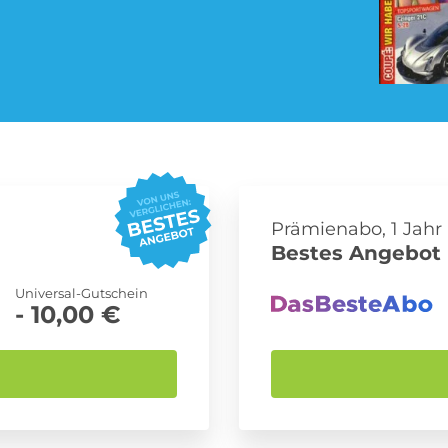
Pay TV Abo
Roller Abo
Streaming Abo
Süßigkeiten Abo
Prämienabo, 1 Jahr
Bestes Angebot 
Universal-Gutschein
- 10,00 €