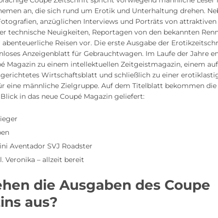
prachige Coupé Zeitschrift spricht vorwiegend männliche Leser
Themen an, die sich rund um Erotik und Unterhaltung drehen. N
tografien, anzüglichen Interviews und Porträts von attraktiven
ier technische Neuigkeiten, Reportagen von den bekannten Ren
 abenteuerliche Reisen vor. Die erste Ausgabe der Erotikzeitsch
nloses Anzeigenblatt für Gebrauchtwagen. Im Laufe der Jahre e
é Magazin zu einem intellektuellen Zeitgeistmagazin, einem auf
erichtetes Wirtschaftsblatt und schließlich zu einer erotiklast
 für eine männliche Zielgruppe. Auf dem Titelblatt bekommen die 
 Blick in das neue Coupé Magazin geliefert:
lieger
pen
ni Aventador SVJ Roadster
l. Veronika – allzeit bereit
ehen die Ausgaben des Coupe
ins aus?