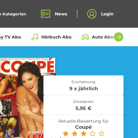
News
Login
e Kategorien
ay TV Abo
Hörbuch Abo
Auto Abos aller Hers
Bio Box Abo
Erscheinung:
9 x jährlich
Einzelpreis:
Fahrrad Abo
5,95 €
Aktuelle Bewertung für
Coupé
Kochbox Abo