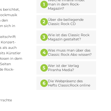
Welche Inhalte findet
1
man in dem Rock-
Magazin?
s berichtet,
 Rockmusik
Über die beiliegende
n den
2
Classic Rock CD
n sich in
Wie ist das Classic Rock
eitschrift
3
Magazin gestaltet?
 Konzert-
s als auch
Was muss man über das
4
its Künstler
Classic Rock Abo wissen?
 Hosen in dem
 Seiten
Wer ist der Verlag
5
 de Rock-
Piranha Media?
Die Webpräsenz des
6
Hefts ClassicRock online
rrschte