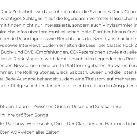
c Rock Zeitschrift wird ausführlich über die Szene des Rock-Genre
 wichtiges Schlaglicht auf die legendären Vertreter klassischer
it finden nicht nur Interessierte, sondern auch Vinylsammler i
reiche Infos über ihre musikalischen Idole. Darüber hinaus finde
nnende Reportagen sowie Berichte aus der Szene, anschauliche
s sowie Interviews. Zudem erhalten die Leser der Classic Rock Z
Buch- und DVD-Empfehlungen, CD-Rezensionen sowie aktuelle
Classic Rock Magazin wird damit sowohl den Legenden des Rock
henden Newcomern eine breite Plattform geboten. So waren bere
mmer, The Rolling Stones, Black Sabbath, Queen und die Toten
ma. Jede Ausgabe behandelt zudem eine Titelstory auf mehreren
Diese Titelgeschichten fanden die Leser bereits in den Ausgaben
lebt den Traum – Zwischen Guns n' Roses und Solokarriere
in: Ihre größten Songs
e, Rainbow, Whitesnake, Dio...: Der Clan, der den Hardrock behe
ßten AOR-Alben aller Zeiten