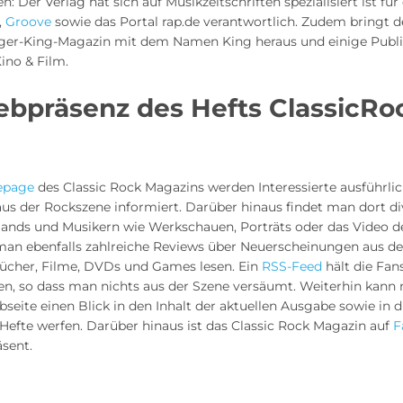
 Der Verlag hat sich auf Musikzeitschriften spezialisiert ist für 
,
Groove
sowie das Portal rap.de verantwortlich. Zudem bringt d
ger-King-Magazin mit dem Namen King heraus und einige Publ
no & Film.
ebpräsenz des Hefts ClassicRo
page
des Classic Rock Magazins werden Interessierte ausführli
us der Rockszene informiert. Darüber hinaus findet man dort di
Bands und Musikern wie Werkschauen, Porträts oder das Video 
man ebenfalls zahlreiche Reviews über Neuerscheinungen aus d
 Bücher, Filme, DVDs und Games lesen. Ein
RSS-Feed
hält die Fan
n, so dass man nichts aus der Szene versäumt. Weiterhin kann 
ebseite einen Blick in den Inhalt der aktuellen Ausgabe sowie in
Hefte werfen. Darüber hinaus ist das Classic Rock Magazin auf
F
sent.