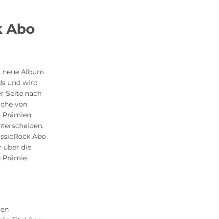
k Abo
es neue Album
ds und wird
r Seite nach
lche von
n Prämien
nterscheiden.
lassicRock Abo
r über die
 Prämie.
hen