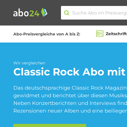
Zeitschrif
Abo-Preisvergleiche von A bis Z:
Abo-Kategorien
Amazon Spar-Abo
Wir vergleichen
Classic Rock
Abo mit
Das deutschsprachige Classic Rock Magazin 
Blumen Abo
gewidmet und berichtet über diesen Musiks
Neben Konzertberichten und Interviews fin
Rezensionen neuer Alben und eine beilieg
Fitness Abo