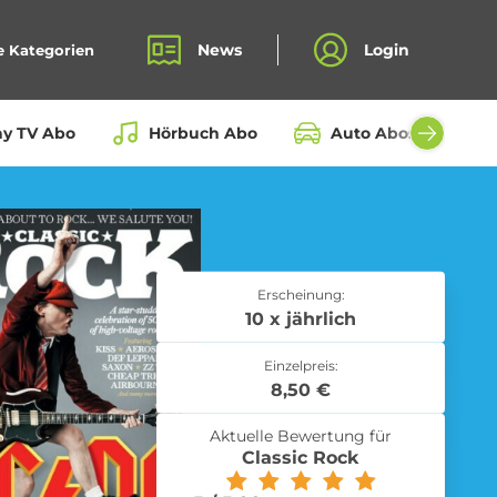
News
Login
e Kategorien
ay TV Abo
Hörbuch Abo
Auto Abos aller Hers
Bio Box Abo
Erscheinung:
10 x jährlich
Einzelpreis:
Fahrrad Abo
8,50 €
Aktuelle Bewertung für
Classic Rock
Kochbox Abo