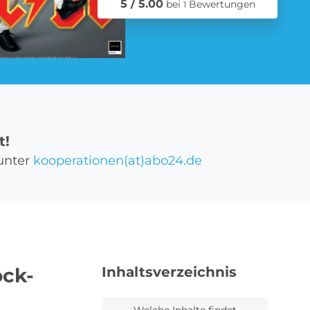
5 / 5.00
bei
Bewertungen
1
Schmuck Abo
t!
Zeitschriften Abo
 unter
kooperationen(at)abo24.de
ock-
Inhaltsverzeichnis