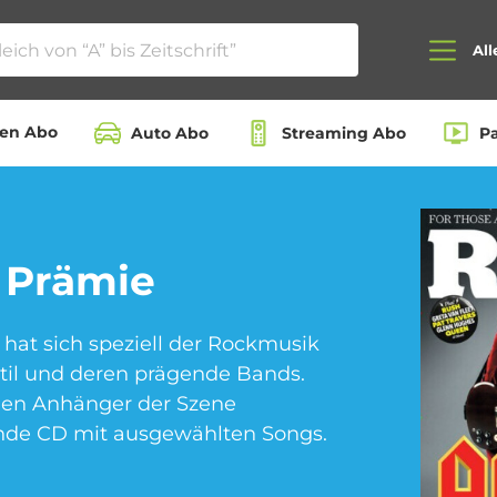
All
ten Abo
Auto Abo
Streaming Abo
P
Auto Abo
Beauty Box Abo
 Prämie
hat sich speziell der Rockmusik
Dating App Abo
eBook Abo
til und deren prägende Bands.
den Anhänger der Szene
ende CD mit ausgewählten Songs.
Hörbuch Abo
Kino Abo