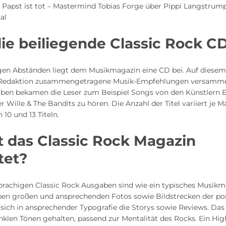
 Papst ist tot – Mastermind Tobias Forge über Pippi Langstrump
al
ie beiliegende Classic Rock C
gen Abständen liegt dem Musikmagazin eine CD bei. Auf diese
 Redaktion zusammengetragene Musik-Empfehlungen versammel
aben bekamen die Leser zum Beispiel Songs von den Künstlern El
r Wille & The Bandits zu hören. Die Anzahl der Titel variiert je 
 10 und 13 Titeln.
t das Classic Rock Magazin
tet?
prachigen Classic Rock Ausgaben sind wie ein typisches Musik
eben großen und ansprechenden Fotos sowie Bildstrecken der por
sich in ansprechender Typografie die Storys sowie Reviews. Das
nklen Tönen gehalten, passend zur Mentalität des Rocks. Ein Hig