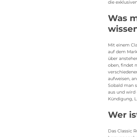
die exklusive
Was m
wisse
Mit einem Cl
auf dem Mark
über anstehen
oben, findet
verschiedene
aufweisen, an
Sobald man si
aus und wird 
Kündigung, L
Wer is
Das Classic 