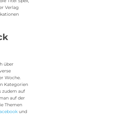
die Titel Spex,
er Verlag
ikationen
ck
ch über
verse
der Woche.
en Kategorien
s zudem auf
man auf der
 die Themen
acebook
und