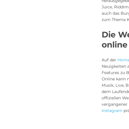
herausgegeben:
Juice, Riddim
auch das Bur
zum Thema Ki
Die W
online
Auf der
Home
Neuigkeiten a
Features zu 
Online kann 
Musik, Live,
dem Laufende
offiziellen W
vergangener 
Instagram
prä