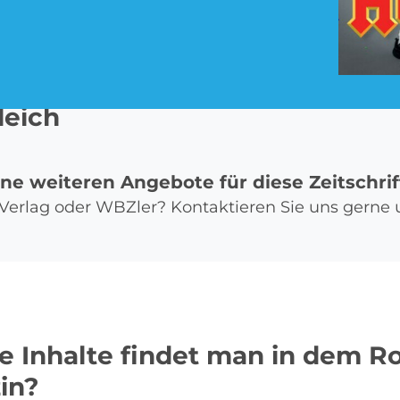
Pay TV Abo
Roller Abo
leich
ine weiteren Angebote für diese Zeitschrif
Streaming Abo
Süßigkeiten Abo
t, Verlag oder WBZler? Kontaktieren Sie uns gerne
 Inhalte findet man in dem R
in?