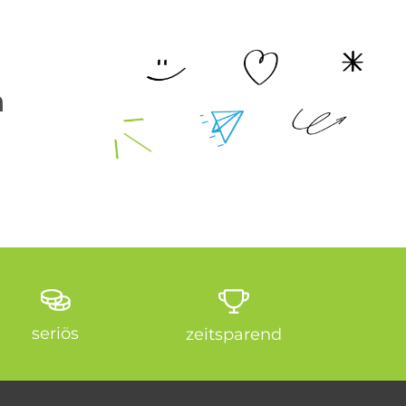
n
seriös
zeitsparend