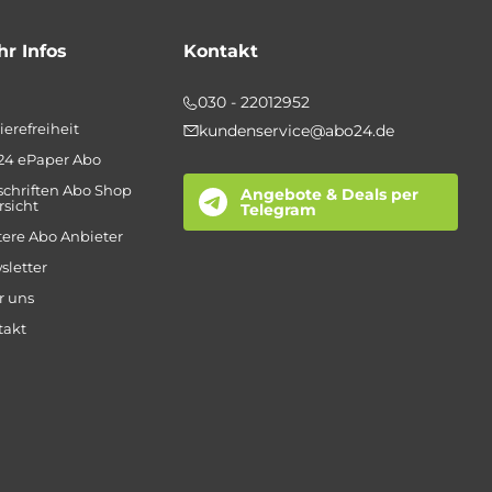
r Infos
Kontakt
030 - 22012952
ierefreiheit
kundenservice@abo24.de
24 ePaper Abo
schriften Abo Shop
Angebote & Deals per
sicht
Telegram
ere Abo Anbieter
sletter
r uns
takt