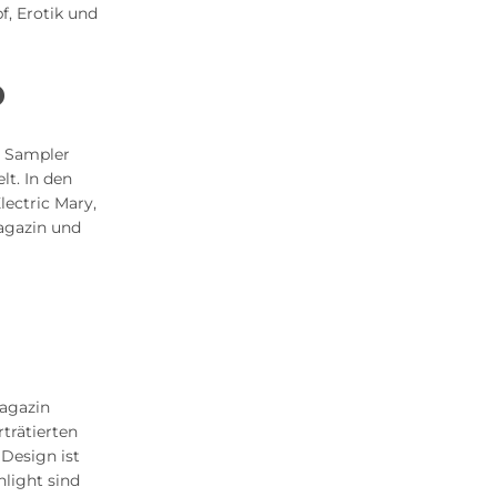
f, Erotik und
D
m Sampler
t. In den
ectric Mary,
Magazin und
magazin
trätierten
 Design ist
hlight sind