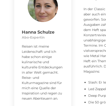
In der Classi
aber auch ein
geworfen. Som
Ausgaben zahl
dem Heft spa
Hanna Schulze
Konzertreview
Abo-Expertin
unabhängige 
Termine. Im 
Reisen ist meine
vielversprec
Leidenschaft und ich
wie Metal Ha
habe schon einige
Heft ein The
kulinarische und
ausführlich. 
kulturelle Entdeckungen
Magazins:
in aller Welt gemacht.
Reise- und
Slash: Er 
Kulturmagazine sind für
mich eine Quelle der
Led Zeppel
Inspiration und regen zu
Deep Purpl
neuen Abenteuern an.
Die 50 grö